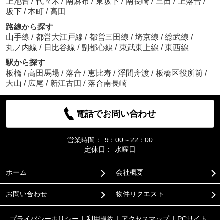
上池台
/
代々木
/
南麻布
/
東坂下
/
南長崎
/
三田
/
上落合
/
坂下
/
本町
/
高田
路線から探す
山手線
/
都営大江戸線
/
都営三田線
/
埼京線
/
総武線
/
丸ノ内線
/
日比谷線
/
副都心線
/
東武東上線
/
東西線
駅から探す
板橋
/
高田馬場
/
落合
/
恵比寿
/
浮間舟渡
/
板橋区役所前
/
大山
/
広尾
/
新江古田
/
落合南長崎
電話でお問い合わせ
営業時間：
9：00～22：00
定休日：
水曜日
ホーム
会社概要
お問い合わせ
物件リクエスト
プライバシーポリシー
利用規約
アクセスマップ
PCサイト