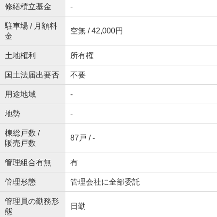
修繕積立基金
-
駐車場 / 月額料
空無 / 42,000円
金
土地権利
所有権
国土法届出要否
不要
用途地域
-
地勢
-
棟総戸数 /
87戸 / -
販売戸数
管理組合有無
有
管理形態
管理会社に全部委託
管理員の勤務形
日勤
態