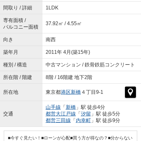
間取り / 詳細
1LDK
専有面積 /
37.92㎡ / 4.55㎡
バルコニー面積
向き
南西
築年月
2011年 4月(築15年)
種別 / 構造
中古マンション / 鉄骨鉄筋コンクリート
所在階 / 階建
8階 / 16階建 地下2階
所在地
東京都
港区
新橋
４丁目9-1
山手線
「
新橋
」駅 徒歩4分
交通
都営大江戸線
「
汐留
」駅 徒歩5分
都営三田線
「
内幸町
」駅 徒歩9分
■今すぐ見たい！■ローンが心配■買う方が得なの？■分からない