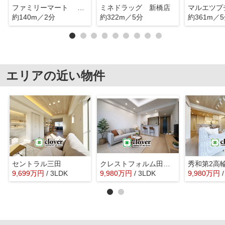
ファミリーマート 新橋四丁目店
ミネドラッグ 新橋店
約140m／2分
約322m／5分
約361m／
エリアの近い物件
セントラル三田
クレストフォルム田町ベイフロントスクエア
秀和第2高
9,699
万
円
/ 3LDK
9,980
万
円
/ 3LDK
9,980
万
円