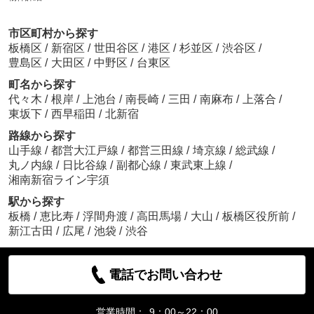
市区町村から探す
板橋区
/
新宿区
/
世田谷区
/
港区
/
杉並区
/
渋谷区
/
豊島区
/
大田区
/
中野区
/
台東区
町名から探す
代々木
/
根岸
/
上池台
/
南長崎
/
三田
/
南麻布
/
上落合
/
東坂下
/
西早稲田
/
北新宿
路線から探す
山手線
/
都営大江戸線
/
都営三田線
/
埼京線
/
総武線
/
丸ノ内線
/
日比谷線
/
副都心線
/
東武東上線
/
湘南新宿ライン宇須
駅から探す
板橋
/
恵比寿
/
浮間舟渡
/
高田馬場
/
大山
/
板橋区役所前
/
新江古田
/
広尾
/
池袋
/
渋谷
電話でお問い合わせ
営業時間：
9：00～22：00