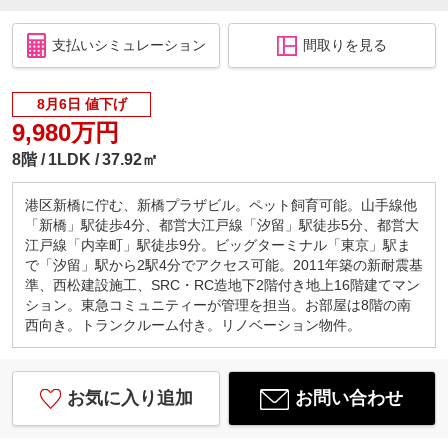
支払いシミュレーション
間取りを見る
8月6日 値下げ
9,980万円
8階
1LDK
37.92㎡
港区新橋に佇む、新橋プラザビル。ペット飼育可能。山手線他
「新橋」駅徒歩4分、都営大江戸線「汐留」駅徒歩5分、都営大
江戸線「内幸町」駅徒歩9分。ビッグターミナル「東京」駅ま
で「汐留」駅から2駅4分でアクセス可能。2011年築の新耐震基
準、西松建設施工、SRC・RC造地下2階付き地上16階建てマン
ション。東急コミュニティーが管理を担当。お部屋は8階の南
西向き。トランクルーム付き。リノベーション物件。
お気に入り追加
お問い合わせ