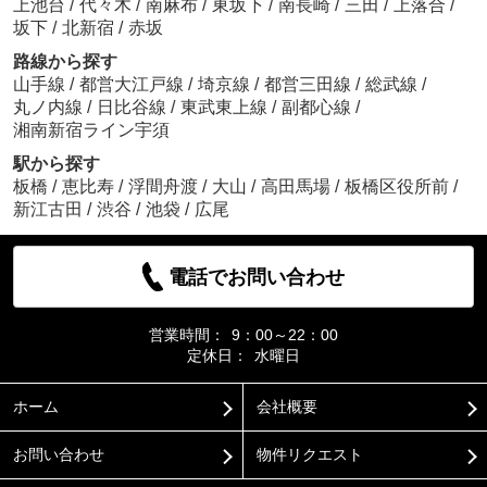
上池台
/
代々木
/
南麻布
/
東坂下
/
南長崎
/
三田
/
上落合
/
坂下
/
北新宿
/
赤坂
路線から探す
山手線
/
都営大江戸線
/
埼京線
/
都営三田線
/
総武線
/
丸ノ内線
/
日比谷線
/
東武東上線
/
副都心線
/
湘南新宿ライン宇須
駅から探す
板橋
/
恵比寿
/
浮間舟渡
/
大山
/
高田馬場
/
板橋区役所前
/
新江古田
/
渋谷
/
池袋
/
広尾
電話でお問い合わせ
営業時間：
9：00～22：00
定休日：
水曜日
ホーム
会社概要
お問い合わせ
物件リクエスト