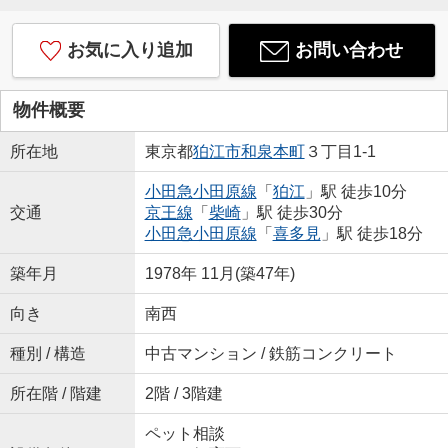
お気に入り追加
お問い合わせ
物件概要
所在地
東京都
狛江市
和泉本町
３丁目1-1
小田急小田原線
「
狛江
」駅 徒歩10分
交通
京王線
「
柴崎
」駅 徒歩30分
小田急小田原線
「
喜多見
」駅 徒歩18分
築年月
1978年 11月(築47年)
向き
南西
種別 / 構造
中古マンション / 鉄筋コンクリート
所在階 / 階建
2階 / 3階建
ペット相談