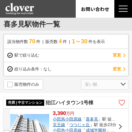
お問い合わせ
喜多見駅物件一覧
70
4
1～30
該当物件数
件
販売数
件
件を表示
駅で絞り込む
変更
変更
絞り込み条件：
なし
販売物件のみ
狛江ハイタウン1号棟
売買 | 中古マンション
3,390
万
円
小田急小田原線
「
喜多見
」駅 徒歩17分
京王線
「
つつじヶ丘
」駅 徒歩23分
小田急小田原線
「
成城学園前
」駅 徒歩26分