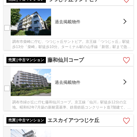
過去掲載物件
調布市柴崎に佇む、つつじヶ丘サントピア。京王線「つつじヶ丘」駅徒
歩13分「柴崎」駅徒歩10分。ターミナル駅の山手線「新宿」駅まで急行
にて20分でアクセス可能な、利便性の高い立地...
藤和仙川コープ
売買 | 中古マンション
過去掲載物件
調布市緑が丘に佇む藤和仙川コープ。京王線「仙川」駅徒歩12分の立
地。昭和62年7月築の新耐震基準、鉄骨鉄筋コンクリート造7階建て、総
戸数63戸のマンションです。ペットと一緒に暮ら...
エスカイアつつじケ丘
売買 | 中古マンション