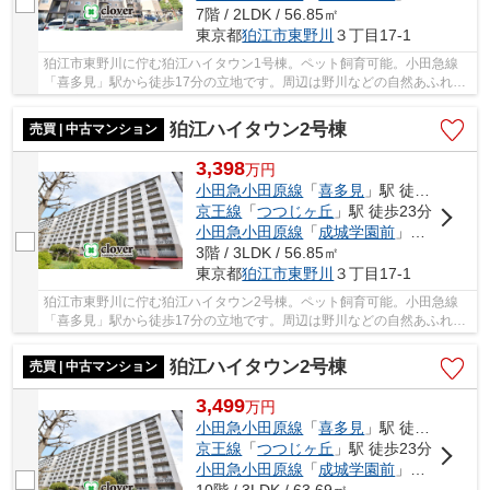
7階 / 2LDK / 56.85㎡
東京都
狛江市
東野川
３丁目17-1
狛江市東野川に佇む狛江ハイタウン1号棟。ペット飼育可能。小田急線
「喜多見」駅から徒歩17分の立地です。周辺は野川などの自然あふれる
住環境です。複数の棟からなる一段の団地でとて...
狛江ハイタウン2号棟
売買 | 中古マンション
3,398
万
円
小田急小田原線
「
喜多見
」駅 徒歩17分
京王線
「
つつじヶ丘
」駅 徒歩23分
小田急小田原線
「
成城学園前
」駅 徒歩26分
3階 / 3LDK / 56.85㎡
東京都
狛江市
東野川
３丁目17-1
狛江市東野川に佇む狛江ハイタウン2号棟。ペット飼育可能。小田急線
「喜多見」駅から徒歩17分の立地です。周辺は野川などの自然あふれる
住環境です。複数の棟からなる一段の団地でとて...
狛江ハイタウン2号棟
売買 | 中古マンション
3,499
万
円
小田急小田原線
「
喜多見
」駅 徒歩18分
京王線
「
つつじヶ丘
」駅 徒歩23分
小田急小田原線
「
成城学園前
」駅 徒歩26分