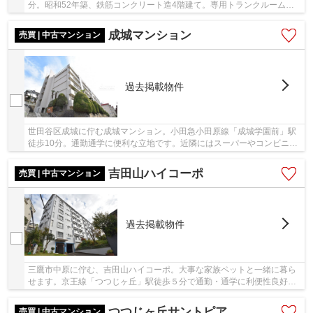
分。昭和52年築、鉄筋コンクリート造4階建て。専用トランクルームや
駐輪場あり。周辺に郵便局、スーパー、コンビニ...
成城マンション
売買 | 中古マンション
過去掲載物件
世田谷区成城に佇む成城マンション。小田急小田原線「成城学園前」駅
徒歩10分。通勤通学に便利な立地です。近隣にはスーパーやコンビニ、
ドラックストアなどありお買い物に不便を感じ...
吉田山ハイコーポ
売買 | 中古マンション
過去掲載物件
三鷹市中原に佇む、吉田山ハイコーポ。大事な家族ペットと一緒に暮ら
せます。京王線「つつじヶ丘」駅徒歩５分で通勤・通学に利便性良好な
立地です。駅前にスーパーやドラッグストア、...
つつじヶ丘サントピア
売買 | 中古マンション