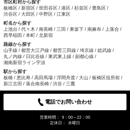
市区町村から探す
板橋区
/
新宿区
/
世田谷区
/
港区
/
杉並区
/
豊島区
/
渋谷区
/
大田区
/
中野区
/
江東区
町名から探す
上池台
/
代々木
/
南長崎
/
三田
/
東坂下
/
南麻布
/
上落合
/
西早稲田
/
本町
/
北新宿
路線から探す
山手線
/
都営大江戸線
/
都営三田線
/
埼京線
/
総武線
/
丸ノ内線
/
日比谷線
/
東武東上線
/
副都心線
/
湘南新宿ライン宇須
駅から探す
板橋
/
恵比寿
/
高田馬場
/
浮間舟渡
/
大山
/
板橋区役所前
/
新江古田
/
落合南長崎
/
渋谷
/
三鷹
電話でお問い合わせ
営業時間：
9：00～22：00
定休日：
水曜日