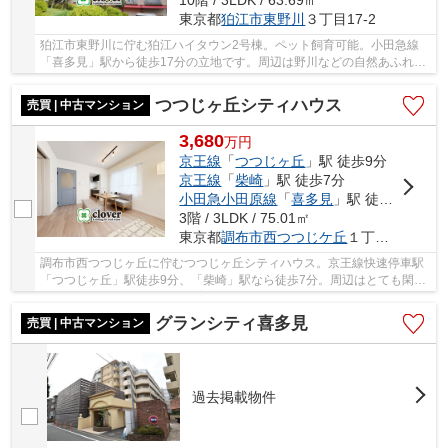
10階 / 3LDK / 63.69㎡
東京都
狛江市
東野川
３丁目17-2
狛江市東野川に佇む狛江ハイタウン2号棟。ペット飼育可能。小田急線
「喜多見」駅から徒歩17分の立地です。周辺は野川などの自然あふれる
住環境です。複数の棟からなる一段の団地でとて...
つつじヶ丘シティハウス
売買 | 中古マンション
3,680
万
円
京王線
「
つつじヶ丘
」駅 徒歩9分
京王線
「
柴崎
」駅 徒歩7分
小田急小田原線
「
喜多見
」駅 徒歩43分
3階 / 3LDK / 75.01㎡
東京都
調布市
西つつじケ丘
１丁目5-13
調布市西つつじヶ丘に佇むつつじヶ丘シティハウス。京王線快速停車駅
「つつじヶ丘」駅徒歩9分、「柴崎」駅なら徒歩7分。周辺はとても閑静
な住宅街が広がっており、子育てに向いたエリ...
グランシティ喜多見
売買 | 中古マンション
過去掲載物件