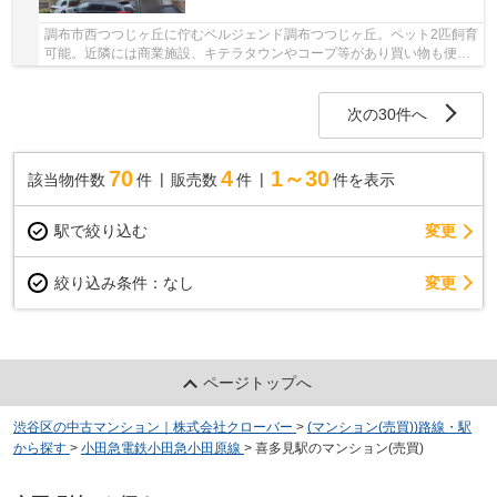
調布市西つつじヶ丘に佇むベルジェンド調布つつじヶ丘。ペット2匹飼育
可能。近隣には商業施設、キテラタウンやコープ等があり買い物も便
利。低層住宅地で環境が良い立地です。2014年10...
次の30件へ
70
4
1～30
該当物件数
件
販売数
件
件を表示
駅で絞り込む
変更
変更
絞り込み条件：
なし
ページトップへ
渋谷区の中古マンション｜株式会社クローバー
>
(マンション(売買))路線・駅
から探す
>
小田急電鉄小田急小田原線
>
喜多見駅のマンション(売買)