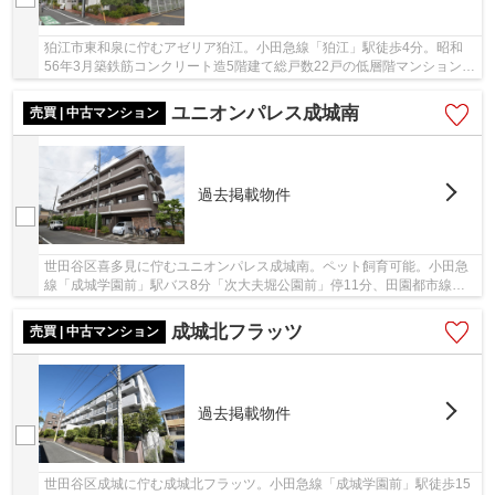
狛江市東和泉に佇むアゼリア狛江。小田急線「狛江」駅徒歩4分。昭和
56年3月築鉄筋コンクリート造5階建て総戸数22戸の低層階マンションで
す。駅からもほど近く、通勤通学など都心部への...
ユニオンパレス成城南
売買 | 中古マンション
過去掲載物件
世田谷区喜多見に佇むユニオンパレス成城南。ペット飼育可能。小田急
線「成城学園前」駅バス8分「次大夫堀公園前」停11分、田園都市線
「二子玉川」駅バス14分「喜多見一丁目」停徒歩2...
成城北フラッツ
売買 | 中古マンション
過去掲載物件
世田谷区成城に佇む成城北フラッツ。小田急線「成城学園前」駅徒歩15