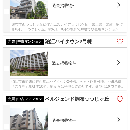
過去掲載物件
調布市西つつじヶ丘に佇むエスカイアつつじケ丘。京王線「柴崎」駅徒
歩8分。「つつじケ丘」駅徒歩10分の場所で戸建てや低層マンションが
立ち並ぶ一角にあります。平成7年2月築鉄筋コン...
狛江ハイタウン2号棟
売買 | 中古マンション
過去掲載物件
狛江市東野川に佇む狛江ハイタウン2号棟。ペット飼育可能。小田急線
「喜多見」駅徒歩16分。駅からは平坦な道のりです。建物は1973年築、
SRC造11階建て総戸数129戸の大規模マンションで...
ベルジェンド調布つつじヶ丘
売買 | 中古マンション
過去掲載物件