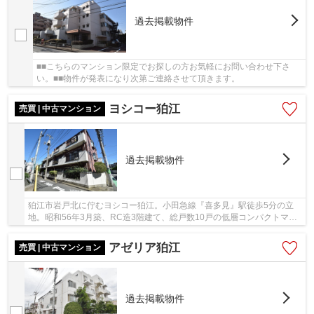
過去掲載物件
■■こちらのマンション限定でお探しの方お気軽にお問い合わせ下さ
い。■■物件が発表になり次第ご連絡させて頂きます。
ヨシコー狛江
売買 | 中古マンション
過去掲載物件
狛江市岩戸北に佇むヨシコー狛江。小田急線『喜多見』駅徒歩5分の立
地。昭和56年3月築、RC造3階建て、総戸数10戸の低層コンパクトマン
ション。閑静な低層住宅地に立地し、落ち着いた生...
アゼリア狛江
売買 | 中古マンション
過去掲載物件