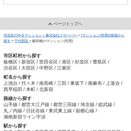
ページトップへ
渋谷区の中古マンション｜株式会社クローバー
>
(マンション(売買))地域から
探す
>
千代田区
>
飯田橋のマンション(売買)
市区町村から探す
板橋区
/
新宿区
/
世田谷区
/
港区
/
杉並区
/
豊島区
/
渋谷区
/
大田区
/
中野区
/
江東区
町名から探す
上池台
/
代々木
/
南長崎
/
三田
/
東坂下
/
南麻布
/
上落合
/
西早稲田
/
本町
/
北新宿
路線から探す
山手線
/
都営大江戸線
/
都営三田線
/
埼京線
/
総武線
/
丸ノ内線
/
日比谷線
/
東武東上線
/
副都心線
/
湘南新宿ライン宇須
駅から探す