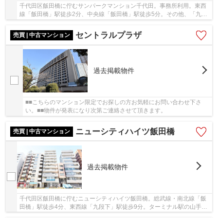
千代田区飯田橋に佇むサンパークマンション千代田。事務所利用。東西
線「飯田橋」駅徒歩2分、中央線「飯田橋」駅徒歩5分。その他、「九段
下」駅へ徒歩5分、「水道橋」駅へ徒歩8分と複...
セントラルプラザ
売買 | 中古マンション
過去掲載物件
■■こちらのマンション限定でお探しの方お気軽にお問い合わせ下さ
い。■■物件が発表になり次第ご連絡させて頂きます。
ニューシティハイツ飯田橋
売買 | 中古マンション
過去掲載物件
千代田区飯田橋に佇むニューシティハイツ飯田橋。総武線・南北線「飯
田橋」駅徒歩4分、東西線「九段下」駅徒歩9分。ターミナル駅の山手線
「東京」駅や「新宿」駅へのアクセスが良く、...