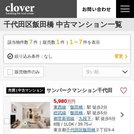
お問い合わせ
千代田区飯田橋 中古マンション一覧
7
1
1～7
該当物件数
件
販売数
件
件を表示
変更
絞り込み条件：
なし
販売物件のみ
サンパークマンション千代田
売買 | 中古マンション
5,980
万
円
東西線
「
飯田橋
」駅 徒歩2分
総武線
「
飯田橋
」駅 徒歩5分
都営新宿線
「
九段下
」駅 徒歩5分
8階 / 1LDK / 39.75㎡
東京都
千代田区
飯田橋
２丁目9-4