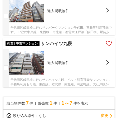
過去掲載物件
千代田区飯田橋に佇むサンパークマンション千代田。事務所利用可能で
す。JR総武中央線・東西線・南北線・都営大江戸線「飯田橋」駅徒歩2
分、半蔵門線・都営新宿線「九段下」駅徒歩6分...
サンハイツ九段
売買 | 中古マンション
過去掲載物件
千代田区飯田橋に佇むサンハイツ九段。ペット飼育可能なマンション。
事務所利用も可能。東西線、総武線、南北線、有楽町線、大江戸線が使
える「飯田橋」駅から徒歩6分。「九段下」駅も...
7
1
1～7
該当物件数
件
販売数
件
件を表示
変更
絞り込み条件：
なし