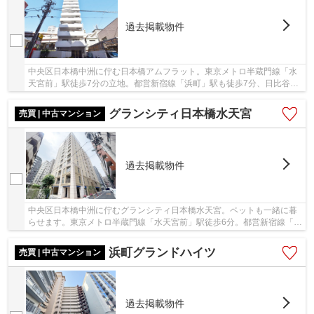
過去掲載物件
中央区日本橋中洲に佇む日本橋アムフラット。東京メトロ半蔵門線「水
天宮前」駅徒歩7分の立地。都営新宿線「浜町」駅も徒歩7分、日比谷線
「人形町」駅は徒歩12分と複数路線が利用可能...
グランシティ日本橋水天宮
売買 | 中古マンション
過去掲載物件
中央区日本橋中洲に佇むグランシティ日本橋水天宮。ペットも一緒に暮
らせます。東京メトロ半蔵門線「水天宮前」駅徒歩6分。都営新宿線「浜
町」駅徒歩8分も利用可能。その他、複数路線...
浜町グランドハイツ
売買 | 中古マンション
過去掲載物件