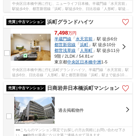
中央区日本橋中洲に佇む、ニューライフ日本橋。半蔵門線「水天宮前」
駅徒歩4分、都営新宿線「浜町」駅徒歩9分、日比谷線「人形町」駅徒歩
10分。1982年築、SRC・S造12階建て総戸数71戸...
浜町グランドハイツ
売買 | 中古マンション
7,498
万
円
半蔵門線
「
水天宮前
」駅 徒歩6分
都営新宿線
「
浜町
」駅 徒歩10分
都営浅草線
「
人形町
」駅 徒歩11分
9階 / 2LDK / 54.81㎡
東京都
中央区
日本橋中洲
1-5
中央区日本橋中洲に佇む浜町グランドハイツ。半蔵門線「水天宮前」駅
徒歩6分、日比谷線「人形町」駅と都営新宿線「浜町」駅まで徒歩10分
の立地です。都心近くながら隅田川沿いに立地し...
日商岩井日本橋浜町マンション
売買 | 中古マンション
過去掲載物件
■■こちらのマンション限定でお探しの方お気軽にお問い合わせ下さ
い。■■物件が発表になり次第ご連絡させて頂きます。