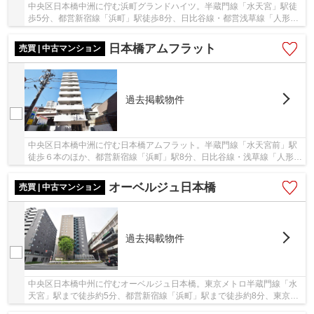
中央区日本橋中洲に佇む浜町グランドハイツ。半蔵門線「水天宮」駅徒
歩5分、都営新宿線「浜町」駅徒歩8分、日比谷線・都営浅草線「人形
町」駅徒歩10分で、複数路線利用可能です。周辺...
日本橋アムフラット
売買 | 中古マンション
過去掲載物件
中央区日本橋中洲に佇む日本橋アムフラット。半蔵門線「水天宮前」駅
徒歩６本のほか、都営新宿線「浜町」駅8分、日比谷線・浅草線「人形
町」駅14分など多数の駅を利用できる立地が自慢...
オーベルジュ日本橋
売買 | 中古マンション
過去掲載物件
中央区日本橋中州に佇むオーベルジュ日本橋。東京メトロ半蔵門線「水
天宮」駅まで徒歩約5分、都営新宿線「浜町」駅まで徒歩約8分、東京メ
トロ日比谷線・都営浅草線「人形町」駅まで徒...