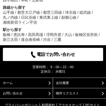
西早稲田
/
本町
/
北新宿
路線から探す
山手線
/
都営大江戸線
/
都営三田線
/
埼京線
/
総武線
/
丸ノ内線
/
日比谷線
/
東武東上線
/
副都心線
/
湘南新宿ライン宇須
駅から探す
板橋
/
恵比寿
/
高田馬場
/
浮間舟渡
/
大山
/
板橋区役所前
/
新江古田
/
落合南長崎
/
渋谷
/
三鷹
電話でお問い合わせ
営業時間：
9：00～22：00
定休日：
水曜日
ホーム
会社概要
お問い合わせ
物件リクエスト
プライバシーポリシー
利用規約
アクセスマップ
PCサイト