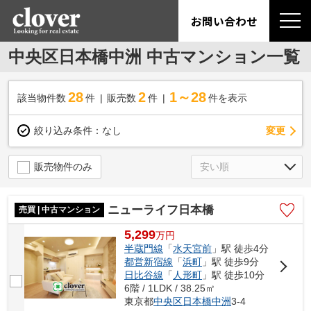
お問い合わせ
中央区日本橋中洲 中古マンション一覧
28
2
1～28
該当物件数
件
販売数
件
件を表示
変更
絞り込み条件：
なし
販売物件のみ
ニューライフ日本橋
売買 | 中古マンション
5,299
万
円
半蔵門線
「
水天宮前
」駅 徒歩4分
都営新宿線
「
浜町
」駅 徒歩9分
日比谷線
「
人形町
」駅 徒歩10分
6階 / 1LDK / 38.25㎡
東京都
中央区
日本橋中洲
3-4