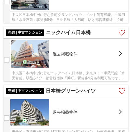
中央区日本橋中洲に佇む浜町グランドハイツ。ペット飼育可能。半蔵門
線「水天宮前」駅徒歩5分、日比谷線「人形町」駅と都営新宿線「浜町」
駅徒歩10分。都心近くながら隅田川沿いに立地...
ニックハイム日本橋
売買 | 中古マンション
過去掲載物件
中央区日本橋中洲に佇むニックハイム日本橋。東京メトロ半蔵門線「水
天宮前」駅徒歩6分、都営新宿線「浜町」駅徒歩9分も利用可能です。周
辺はオフィスビルと住宅が混在するエリアで、...
日本橋グリーンハイツ
売買 | 中古マンション
過去掲載物件
中央区日本橋中洲に佇む日本橋グリーンマンション。新耐震基準。半蔵