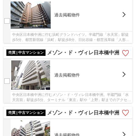
過去掲載物件
中央区日本橋中洲に佇む浜町グランドハイツ。半蔵門線「水天宮」駅徒
歩5分、都営新宿線「浜町」駅徒歩8分、日比谷線・都営浅草線「人形
町」駅徒歩15分。昭和51年築、鉄骨鉄筋コンクリ...
メゾン・ド・ヴィレ日本橋中洲
売買 | 中古マンション
過去掲載物件
中央区日本橋中洲に佇むメゾン・ド・ヴィレ日本橋中洲。半蔵門線「水
天宮前」駅徒歩5分、ターミナル「東京」駅や「上野」駅までのアクセス
も良く利便性の高い立地です。周辺にはスーパ...
メゾン・ド・ヴィレ日本橋中洲
売買 | 中古マンション
過去掲載物件