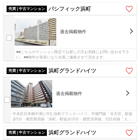
パシフィック浜町
売買 | 中古マンション
過去掲載物件
■■こちらのマンション限定でお探しの方お気軽にお問い合わせ下さ
い。■■物件が発表になり次第ご連絡させて頂きます。
浜町グランドハイツ
売買 | 中古マンション
過去掲載物件
中央区日本橋中洲に佇む浜町グランドハイツ。半蔵門線「水天宮」駅徒
歩5分・都営新宿線「浜町」駅徒歩10分・都営浅草線、日比谷線「人形
町」駅徒歩10分の3駅4沿線利用可能な大変便利な...
浜町グランドハイツ
売買 | 中古マンション