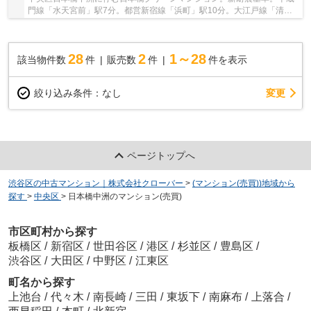
門線「水天宮前」駅7分。都営新宿線「浜町」駅10分。大江戸線「清澄
白河」駅12分と複数路線利用可能で便利な立地で...
28
2
1～28
該当物件数
件
販売数
件
件を表示
変更
絞り込み条件：
なし
ページトップへ
渋谷区の中古マンション｜株式会社クローバー
>
(マンション(売買))地域から
探す
>
中央区
>
日本橋中洲のマンション(売買)
市区町村から探す
板橋区
/
新宿区
/
世田谷区
/
港区
/
杉並区
/
豊島区
/
渋谷区
/
大田区
/
中野区
/
江東区
町名から探す
上池台
/
代々木
/
南長崎
/
三田
/
東坂下
/
南麻布
/
上落合
/