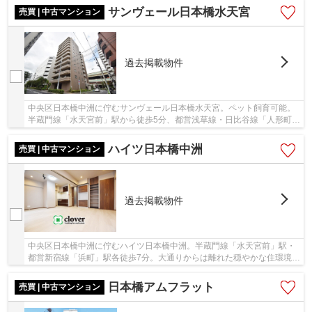
サンヴェール日本橋水天宮
売買 | 中古マンション
過去掲載物件
中央区日本橋中洲に佇むサンヴェール日本橋水天宮。ペット飼育可能。
半蔵門線「水天宮前」駅から徒歩5分、都営浅草線・日比谷線「人形町」
駅徒歩10分、都営新宿線「浜町」駅10分と、3...
ハイツ日本橋中洲
売買 | 中古マンション
過去掲載物件
中央区日本橋中洲に佇むハイツ日本橋中洲。半蔵門線「水天宮前」駅・
都営新宿線「浜町」駅各徒歩7分。大通りからは離れた穏やかな住環境
で、都心の生活利便性も兼ね備えた立地です。19...
日本橋アムフラット
売買 | 中古マンション