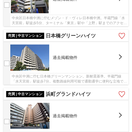
中央区日本橋中洲に佇むメゾン・ド・ヴィレ日本橋中洲。半蔵門線「水
天宮前」駅徒歩5分、ターミナル「東京」駅や「上野」駅までのアクセス
も良く利便性の高い立地です。周辺にはスーパ...
日本橋グリーンハイツ
売買 | 中古マンション
過去掲載物件
中央区中洲に佇む日本橋グリーンマンション。新耐震基準。半蔵門線
「水天宮前」駅徒歩7分。複数路線利用可能で通勤通学に便利な立地で
す。周辺にはスーパーやコンビニなどがありお買い...
浜町グランドハイツ
売買 | 中古マンション
過去掲載物件