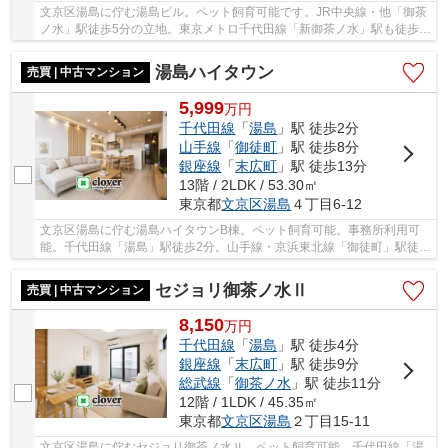
文京区湯島に佇む湯島ビル。ペット飼育可能です。JR中央線・他「御茶
ノ水」駅徒歩5分の立地。東京メトロ千代田線「新御茶ノ水」駅も徒歩5
分、銀座線「末広町」駅は徒歩7分と複数路線が...
湯島ハイタウン
売買 | 中古マンション
5,999
万
円
千代田線
「
湯島
」駅 徒歩2分
山手線
「
御徒町
」駅 徒歩8分
銀座線
「
末広町
」駅 徒歩13分
13階 / 2LDK / 53.30㎡
東京都
文京区
湯島
４丁目6-12
文京区湯島に佇む湯島ハイタウンB棟。ペット飼育可能。事務所利用可
能。千代田線「湯島」駅徒歩2分。山手線・京浜東北線「御徒町」駅徒歩
8分。銀座線「上野広小路」駅徒歩6分と利便性...
セジョリ御茶ノ水Ⅱ
売買 | 中古マンション
8,150
万
円
千代田線
「
湯島
」駅 徒歩4分
銀座線
「
末広町
」駅 徒歩9分
総武線
「
御茶ノ水
」駅 徒歩11分
12階 / 1LDK / 45.35㎡
東京都
文京区
湯島
２丁目15-11
文京区湯島に佇むセジョリ御茶ノ水Ⅱ。ペット飼育可能。千代田線「湯