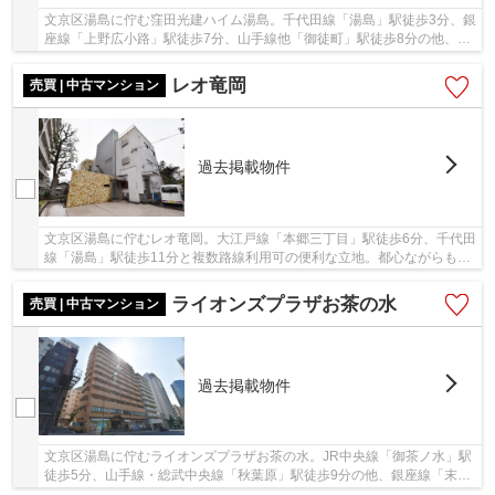
文京区湯島に佇む窪田光建ハイム湯島。千代田線「湯島」駅徒歩3分、銀
座線「上野広小路」駅徒歩7分、山手線他「御徒町」駅徒歩8分の他、徒
歩10分圏内に複数の駅があり利便性の高い立地...
レオ竜岡
売買 | 中古マンション
過去掲載物件
文京区湯島に佇むレオ竜岡。大江戸線「本郷三丁目」駅徒歩6分、千代田
線「湯島」駅徒歩11分と複数路線利用可の便利な立地。都心ながらも落
ち着いた住環境で、スーパーなど買い物環境も...
ライオンズプラザお茶の水
売買 | 中古マンション
過去掲載物件
文京区湯島に佇むライオンズプラザお茶の水。JR中央線「御茶ノ水」駅
徒歩5分、山手線・総武中央線「秋葉原」駅徒歩9分の他、銀座線「末広
町」駅など複数路線利用可能で通勤通学にも便...