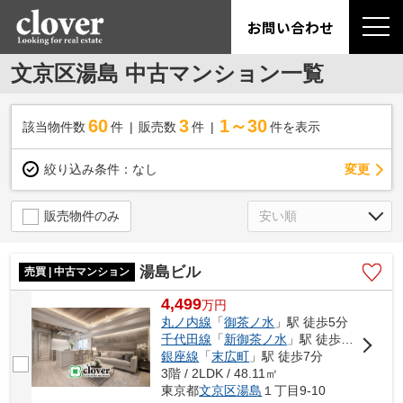
お問い合わせ
文京区湯島 中古マンション一覧
60
3
1～30
該当物件数
件
販売数
件
件を表示
変更
絞り込み条件：
なし
販売物件のみ
湯島ビル
売買 | 中古マンション
4,499
万
円
丸ノ内線
「
御茶ノ水
」駅 徒歩5分
千代田線
「
新御茶ノ水
」駅 徒歩5分
銀座線
「
末広町
」駅 徒歩7分
3階 / 2LDK / 48.11㎡
東京都
文京区
湯島
１丁目9-10