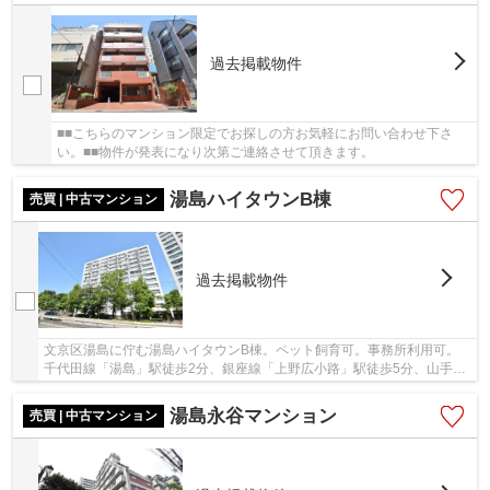
過去掲載物件
■■こちらのマンション限定でお探しの方お気軽にお問い合わせ下さ
い。■■物件が発表になり次第ご連絡させて頂きます。
湯島ハイタウンB棟
売買 | 中古マンション
過去掲載物件
文京区湯島に佇む湯島ハイタウンB棟。ペット飼育可。事務所利用可。
千代田線「湯島」駅徒歩2分、銀座線「上野広小路」駅徒歩5分、山手線
「御徒町」駅徒歩7分と複路線利用可な便利な立...
湯島永谷マンション
売買 | 中古マンション