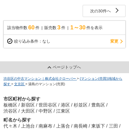
次の30件へ
60
3
1～30
該当物件数
件
販売数
件
件を表示
変更
絞り込み条件：
なし
ページトップへ
渋谷区の中古マンション｜株式会社クローバー
>
(マンション(売買))地域から
探す
>
文京区
>
湯島のマンション(売買)
市区町村から探す
板橋区
/
新宿区
/
世田谷区
/
港区
/
杉並区
/
豊島区
/
渋谷区
/
大田区
/
中野区
/
江東区
町名から探す
代々木
/
上池台
/
南麻布
/
上落合
/
南長崎
/
東坂下
/
三田
/