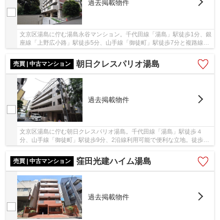
過去掲載物件
文京区湯島に佇む湯島永谷マンション。千代田線「湯島」駅徒歩1分、銀
座線「上野広小路」駅徒歩5分、山手線「御徒町」駅徒歩7分と複路線利
用可な立地。大通りから離れた静かな住環境。...
朝日クレスパリオ湯島
売買 | 中古マンション
過去掲載物件
文京区湯島に佇む朝日クレスパリオ湯島。千代田線「湯島」駅徒歩４
分、山手線「御徒町」駅徒歩9分、2沿線利用可能で便利な立地。徒歩圏
内にはスーパーやコンビニ、ドラッグストアがあ...
窪田光建ハイム湯島
売買 | 中古マンション
過去掲載物件