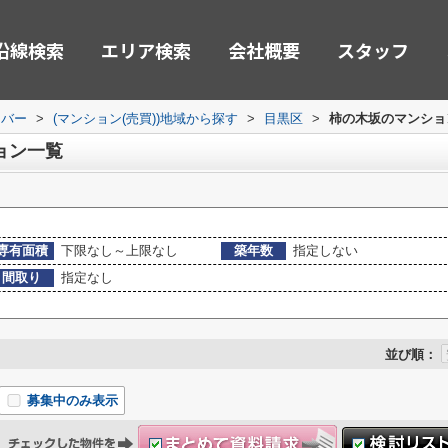
沿線検索
エリア検索
会社概要
スタッフ
ーバー
>
(マンション(売買))地域から探す
>
目黒区
>
柿の木坂のマンション
ョン一覧
専有面積
下限なし～上限なし
築年数
指定しない
間取り
指定なし
並び順：
募集中のみ表示