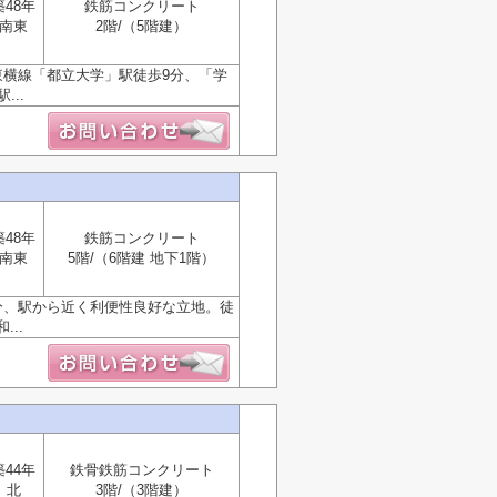
築48年
鉄筋コンクリート
南東
2階/（5階建）
東横線「都立大学」駅徒歩9分、「学
..
築48年
鉄筋コンクリート
南東
5階/（6階建 地下1階）
分、駅から近く利便性良好な立地。徒
..
築44年
鉄骨鉄筋コンクリート
北
3階/（3階建）