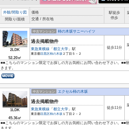
外観
/
間取り図
価格
駅徒歩
停歩
交通 / 所在地
間取り/面積
柿の木坂サニーハイツ
中古マンション
過去掲載物件
徒歩11分
東急東横線
「
都立大学
」駅
2LDK
東京都
目黒区
柿の木坂
２丁目５－２
52.20㎡
■■こちらのマンション限定でお探しの方お気軽にお問い合わせ下さい。■■
きます。
エクセル柿の木坂
中古マンション
過去掲載物件
徒歩11分
東急東横線
「
都立大学
」駅
1LDK
東京都
目黒区
柿の木坂
１丁目２－２
45.36㎡
■■こちらのマンション限定でお探しの方お気軽にお問い合わせ下さい。■■
きます。