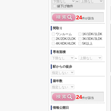
～
値下げ物件
24
件が該当
間取り
ワンルーム
1K/1DK/1LDK
2K/2DK/2LDK
3K/3DK/3LDK
4K/4DK/4LDK
5K以上
専有面積
～
駅からの徒歩
築年数
24
件が該当
情報公開日