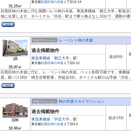
東京都
目黒区
柿の木坂
１丁目12-14
31.15㎡
目黒区柿の木坂に佇む国際パレス柿の木坂。東急東横線「都立大学」駅徒歩
地に位置します。ターミナル「渋谷」駅まで乗り換えなし10分で、通勤や通学.
レ・ベント柿の木坂
中古マンション
過去掲載物件
徒歩8分
東急東横線
「
都立大学
」駅
1R
東京都
目黒区
柿の木坂
１丁目5-12
35.97㎡
目黒区柿の木坂に佇む、レ・ベント柿の木坂。ペット飼育可能です。東横線
黒」駅バス18分「碑文谷警察署」停徒歩3分。ターミナル駅の山手線「渋谷」.
柿の木坂スカイマンション
中古マンション
過去掲載物件
徒歩13分
東急東横線
「
学芸大学
」駅
1DK
東京都
目黒区
柿の木坂
２丁目4-2
32.40㎡