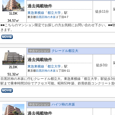
過去掲載物件
徒歩11分
東急東横線
「
都立大学
」駅
1LDK
東京都
目黒区
柿の木坂
２丁目4-7
34.57㎡
■■こちらのマンション限定でお探しの方お気軽にお問い合わせ下さい。■■
きます。
クレードル都立大
中古マンション
過去掲載物件
徒歩3分
東急東横線
「
都立大学
」駅
2LDK
東京都
目黒区
柿の木坂
１丁目6-11
51.32㎡
目黒区柿の木坂に佇むクレードル都立大。東急東横線「都立大学」駅徒歩3
駅まで乗車時間10分でアクセス可能。昭和53年築、鉄骨鉄筋コンクリート造6.
ハイツ柿の木坂
中古マンション
過去掲載物件