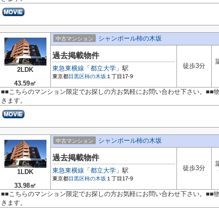
シャンボール柿の木坂
中古マンション
過去掲載物件
徒歩3分
東急東横線
「
都立大学
」駅
2LDK
東京都
目黒区
柿の木坂
１丁目17-9
43.59㎡
■■こちらのマンション限定でお探しの方お気軽にお問い合わせ下さい。■■
きます。
シャンボール柿の木坂
中古マンション
過去掲載物件
徒歩3分
東急東横線
「
都立大学
」駅
1LDK
東京都
目黒区
柿の木坂
１丁目17-9
33.98㎡
■■こちらのマンション限定でお探しの方お気軽にお問い合わせ下さい。■■
きます。