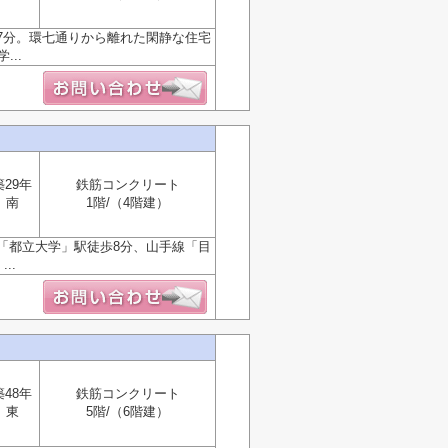
7分。環七通りから離れた閑静な住宅
..
築29年
鉄筋コンクリート
南
1階/（4階建）
「都立大学」駅徒歩8分、山手線「目
..
築48年
鉄筋コンクリート
東
5階/（6階建）