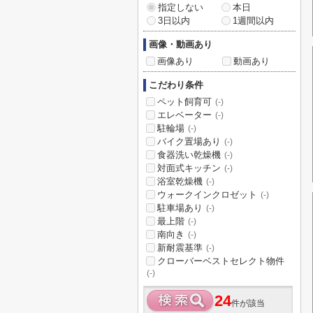
指定しない
本日
3日以内
1週間以内
画像・動画あり
画像あり
動画あり
こだわり条件
ペット飼育可
(-)
エレベーター
(-)
駐輪場
(-)
バイク置場あり
(-)
食器洗い乾燥機
(-)
対面式キッチン
(-)
浴室乾燥機
(-)
ウォークインクロゼット
(-)
駐車場あり
(-)
最上階
(-)
南向き
(-)
新耐震基準
(-)
クローバーベストセレクト物件
(-)
24
件が該当