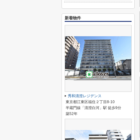
新着物件
秀和清澄レジデンス
東京都江東区福住２丁目8-10
半蔵門線「清澄白河」駅 徒歩9分
築52年