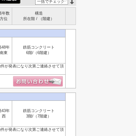
一括でチェック
築年数
構造
方位
所在階 / （階建）
築48年
鉄筋コンクリート
南東
6階/（6階建）
物件が発表になり次第ご連絡させて頂
築43年
鉄筋コンクリート
西
3階/（7階建）
物件が発表になり次第ご連絡させて頂