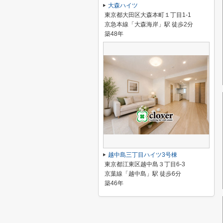
大森ハイツ
東京都大田区大森本町１丁目1-1
京急本線「大森海岸」駅 徒歩2分
築48年
越中島三丁目ハイツ3号棟
東京都江東区越中島３丁目6-3
京葉線「越中島」駅 徒歩6分
築46年