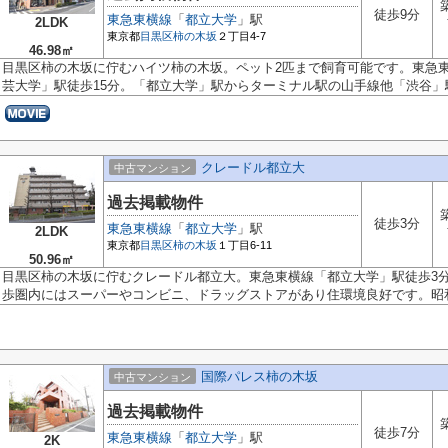
徒歩9分
東急東横線
「
都立大学
」駅
2LDK
東京都
目黒区
柿の木坂
２丁目4-7
46.98㎡
目黒区柿の木坂に佇むハイツ柿の木坂。ペット2匹まで飼育可能です。東急
芸大学」駅徒歩15分。「都立大学」駅からターミナル駅の山手線他「渋谷」駅.
クレードル都立大
中古マンション
過去掲載物件
徒歩3分
東急東横線
「
都立大学
」駅
2LDK
東京都
目黒区
柿の木坂
１丁目6-11
50.96㎡
目黒区柿の木坂に佇むクレードル都立大。東急東横線「都立大学」駅徒歩3
歩圏内にはスーパーやコンビニ、ドラッグストアがあり住環境良好です。昭和.
国際パレス柿の木坂
中古マンション
過去掲載物件
徒歩7分
東急東横線
「
都立大学
」駅
2K