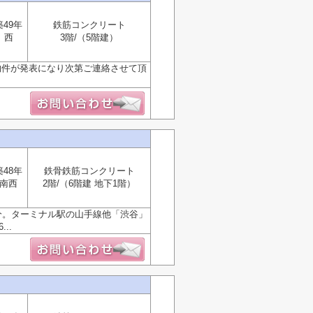
築49年
鉄筋コンクリート
西
3階/（5階建）
物件が発表になり次第ご連絡させて頂
築48年
鉄骨鉄筋コンクリート
南西
2階/（6階建 地下1階）
分。ターミナル駅の山手線他「渋谷」
..