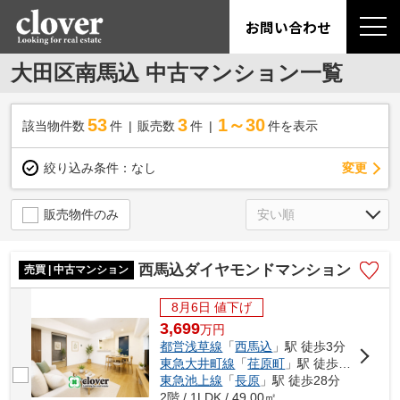
お問い合わせ
大田区南馬込 中古マンション一覧
53
3
1～30
該当物件数
件
販売数
件
件を表示
変更
絞り込み条件：
なし
販売物件のみ
西馬込ダイヤモンドマンション
売買 | 中古マンション
8月6日 値下げ
3,699
万
円
都営浅草線
「
西馬込
」駅 徒歩3分
東急大井町線
「
荏原町
」駅 徒歩23分
東急池上線
「
長原
」駅 徒歩28分
2階 / 1LDK / 49.00㎡