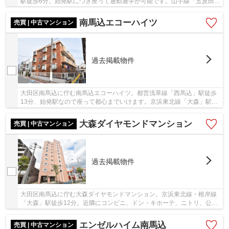
駅徒歩6分。始発駅につき座って通勤通学が可能です。山手線「五反田」
駅まで4駅、乗車時間8分でアクセス可能な利便...
南馬込エコーハイツ
売買 | 中古マンション
過去掲載物件
大田区南馬込に佇む南馬込エコーハイツ。都営浅草線「西馬込」駅徒歩
13分、始発駅なので座って都心までいけます。京浜東北線「大森」駅も
徒歩圏内。近隣にコンビニ・スーパー・学校・...
大森ダイヤモンドマンション
売買 | 中古マンション
過去掲載物件
大田区南馬込に佇む大森ダイヤモンドマンション。京浜東北線・根岸線
「大森」駅徒歩12分。近隣にコンビニ、ドン・キホーテ、ニトリ、公
園、郵便局、病院などがあります。大森駅周辺に...
エンゼルハイム南馬込
売買 | 中古マンション