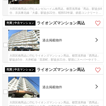
大田区南馬込に佇むエンゼルハイム南馬込。都営浅草線「馬込」駅徒歩8
分、京浜東北線「大森」駅徒歩22分。昭和53年築、鉄筋コンクリート造
4階建て総戸数16戸の低層マンションです。令...
ライオンズマンション馬込
売買 | 中古マンション
過去掲載物件
大田区南馬込に佇むライオンズマンション馬込。都営浅草線「西馬込」
駅徒歩5分、大井町線「荏原町」駅徒歩21分。駅前にスーパーやドラッ
グストアがあり、買い物も便利です。「西馬込」...
ライオンズマンション馬込
売買 | 中古マンション
過去掲載物件
大田区南馬込に佇むライオンズマンション馬込。都営浅草線「西馬込」