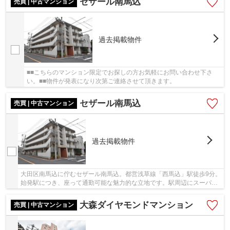
セザール南馬込
売買 | 中古マンション
過去掲載物件
■■こちらのマンション限定でお探しの方お気軽にお問い合わせ下さ
い。■■物件が発表になり次第ご連絡させて頂きます。
セザール南馬込
売買 | 中古マンション
過去掲載物件
大田区南馬込に佇むセザール南馬込。都営浅草線「西馬込」駅徒歩9分。
始発駅につき、座って通勤可能な魅力的な立地です。駅周辺にスーパー
やドラッグストアがあり買い物に困りません。...
大森ダイヤモンドマンション
売買 | 中古マンション