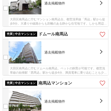
過去掲載物件
大田区南馬込に佇むマンション南馬込台。都営浅草線「馬込」駅から徒
歩9分。大通りや線路からも距離のある静かな住宅地です。しかも周辺に
は公園も複数あります。1984年築の建物は鉄筋...
ドムール南馬込
売買 | 中古マンション
過去掲載物件
大田区南馬込に佇むドムール南馬込。ペットの飼育が可能です。都営浅
草線の始発駅「西馬込」駅から徒歩4分、満員電車に乗り込むことも少な
い立地です。物件周辺にはコンビニ・スーパー...
南馬込マンション
売買 | 中古マンション
過去掲載物件