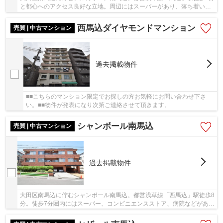
と都心へのアクセス良好な立地。周辺にはスーパーがあり、落ち着いた
街並みなので暮らしやすい環境です。建物は総...
西馬込ダイヤモンドマンション
売買 | 中古マンション
過去掲載物件
■■こちらのマンション限定でお探しの方お気軽にお問い合わせ下さ
い。■■物件が発表になり次第ご連絡させて頂きます。
シャンボール南馬込
売買 | 中古マンション
過去掲載物件
大田区南馬込に佇むシャンボール南馬込。都営浅草線「西馬込」駅徒歩8
分。徒歩7分圏内にはスーパー、コンビニエンスストア、病院などがあ
り、暮らしやすい環境です。また、徒歩10分圏...