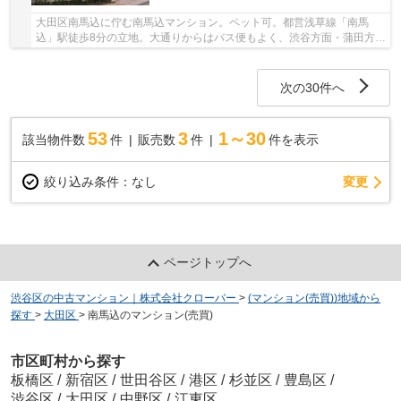
大田区南馬込に佇む南馬込マンション。ペット可。都営浅草線「南馬
込」駅徒歩8分の立地。大通りからはバス便もよく、渋谷方面・蒲田方面
へのアクセスも良好。駅周辺にはスーパーやコン...
次の30件へ
53
3
1～30
該当物件数
件
販売数
件
件を表示
変更
絞り込み条件：
なし
ページトップへ
渋谷区の中古マンション｜株式会社クローバー
>
(マンション(売買))地域から
探す
>
大田区
>
南馬込のマンション(売買)
市区町村から探す
板橋区
/
新宿区
/
世田谷区
/
港区
/
杉並区
/
豊島区
/
渋谷区
/
大田区
/
中野区
/
江東区