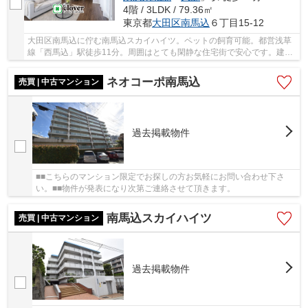
4階 / 3LDK / 79.36㎡
東京都
大田区
南馬込
６丁目15-12
大田区南馬込に佇む南馬込スカイハイツ。ペットの飼育可能。都営浅草
線「西馬込」駅徒歩11分。周囲はとても閑静な住宅街で安心です。建物
は1977年に施工されたRC造5階建て総戸数37戸の...
ネオコーポ南馬込
売買 | 中古マンション
過去掲載物件
■■こちらのマンション限定でお探しの方お気軽にお問い合わせ下さ
い。■■物件が発表になり次第ご連絡させて頂きます。
南馬込スカイハイツ
売買 | 中古マンション
過去掲載物件