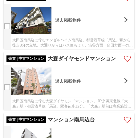
過去掲載物件
大田区南馬込に佇むエンゼルハイム南馬込。都営浅草線「馬込」駅から
徒歩8分の立地、大通りからはバス便もよく、渋谷方面・蒲田方面へのア
クセスも良好です。駅周辺にはスーパーのライ...
大森ダイヤモンドマンション
売買 | 中古マンション
過去掲載物件
大田区南馬込に佇む大森ダイヤモンドマンション。JR京浜東北線「大
森」駅・都営浅草線「馬込」駅各徒歩12分。「大森」駅前は商業施設や
飲食店が充実し、生活に便利な立地です。1972年...
マンション南馬込台
売買 | 中古マンション