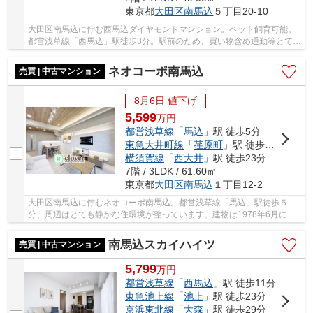
東京都
大田区
南馬込
５丁目20-10
大田区南馬込に佇む西馬込ダイヤモンドマンション。ペット飼育可能。
都営浅草線「西馬込」駅徒歩3分。駅前のため、買い物含め通勤等とても
便利な立地です。また、始発駅のため電話も座...
ネオコーポ南馬込
売買 | 中古マンション
8月6日 値下げ
5,599
万
円
都営浅草線
「
馬込
」駅 徒歩5分
東急大井町線
「
荏原町
」駅 徒歩18分
横須賀線
「
西大井
」駅 徒歩23分
7階 / 3LDK / 61.60㎡
東京都
大田区
南馬込
１丁目12-2
大田区南馬込に佇むネオコーポ南馬込。都営浅草線「馬込」駅徒歩５
分、周辺はとても静かな住環境が整っています。建物は1978年6月に施
工。SRC造地上9階建て、総戸数５２戸の安心の新耐...
南馬込スカイハイツ
売買 | 中古マンション
5,799
万
円
都営浅草線
「
西馬込
」駅 徒歩11分
東急池上線
「
池上
」駅 徒歩23分
京浜東北線
「
大森
」駅 徒歩29分