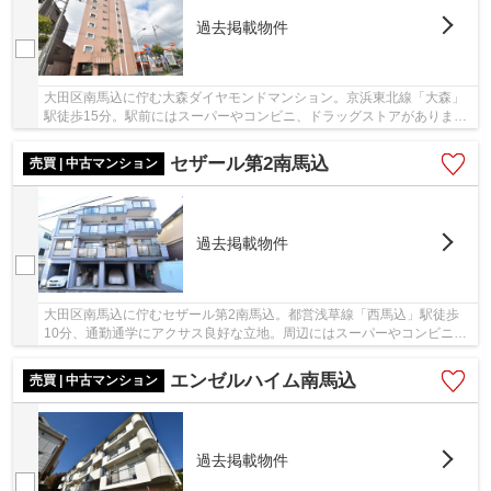
過去掲載物件
大田区南馬込に佇む大森ダイヤモンドマンション。京浜東北線「大森」
駅徒歩15分。駅前にはスーパーやコンビニ、ドラッグストアがありま
す。昭和47年築、鉄骨鉄筋コンクリート造9階建て...
セザール第2南馬込
売買 | 中古マンション
過去掲載物件
大田区南馬込に佇むセザール第2南馬込。都営浅草線「西馬込」駅徒歩
10分、通勤通学にアクサス良好な立地。周辺にはスーパーやコンビニな
ども多数ありお買い物に不便を感じることはあり...
エンゼルハイム南馬込
売買 | 中古マンション
過去掲載物件