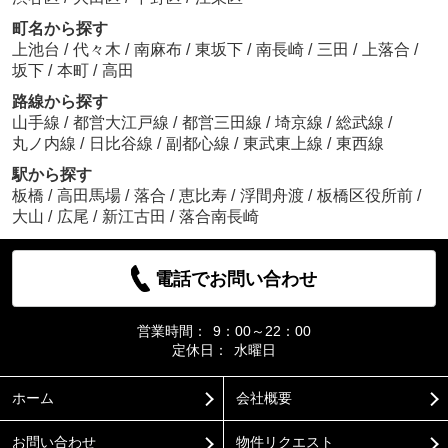
町名から探す
上池台
/
代々木
/
南麻布
/
東坂下
/
南長崎
/
三田
/
上落合
/
坂下
/
本町
/
高田
路線から探す
山手線
/
都営大江戸線
/
都営三田線
/
埼京線
/
総武線
/
丸ノ内線
/
日比谷線
/
副都心線
/
東武東上線
/
東西線
駅から探す
板橋
/
高田馬場
/
落合
/
恵比寿
/
浮間舟渡
/
板橋区役所前
/
大山
/
広尾
/
新江古田
/
落合南長崎
電話でお問い合わせ
営業時間：
9：00～22：00
定休日：
水曜日
ホーム
会社概要
お問い合わせ
物件リクエスト