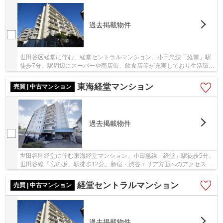
過去掲載物件
世田谷区経堂に佇む、経堂セントラルマンション。小田急線「経堂」駅
徒歩7分。駅周辺にスーパーや商店街、飲食店等が充実しており生活環境
が整っています。「新宿」駅まで急行で3駅、...
東海経堂マンション
売買 | 中古マンション
過去掲載物件
世田谷区経堂に佇む東海経堂マンション。小田急線「経堂」駅徒歩5分、
世田谷線「宮の坂」駅徒歩12分。新宿・渋谷エリア方面へのアクセスが
良く、利便性に富んだ立地。経堂農大通り商店...
経堂セントラルマンション
売買 | 中古マンション
過去掲載物件