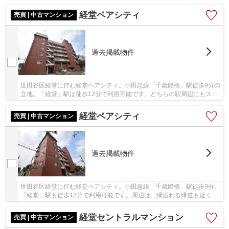
スが良く、利便性に富んだ立地。経堂農大通り...
経堂ペアシティ
売買 | 中古マンション
過去掲載物件
世田谷区経堂に佇む経堂ペアシティ。小田急線「千歳船橋」駅徒歩9分の
立地。「経堂」駅は徒歩12分で利用可能です。どちらの駅周辺にもスー
パーや商店街が充実しており、生活環境整って...
経堂ペアシティ
売買 | 中古マンション
過去掲載物件
世田谷区経堂に佇む経堂ペアシティ。小田急線「千歳船橋」駅徒歩9分、
「経堂」駅も徒歩12分で利用可能です。周辺は、緑溢れる緑道も近く、
住環境良好です。スーパーやコンビニも近くて...
経堂セントラルマンション
売買 | 中古マンション