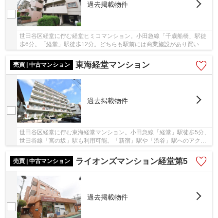
過去掲載物件
世田谷区経堂に佇む経堂ヒミコマンション。小田急線「千歳船橋」駅徒
歩6分。「経堂」駅徒歩12分。どちらも駅前には商業施設があり買い物
や飲食をするには事欠きません。千代田線に直通...
東海経堂マンション
売買 | 中古マンション
過去掲載物件
世田谷区経堂に佇む東海経堂マンション。小田急線「経堂」駅徒歩5分、
世田谷線「宮の坂」駅も利用可能。「新宿」駅や「渋谷」駅へのアクセ
スが良く、利便性に富んだ立地。経堂農大通り...
ライオンズマンション経堂第5
売買 | 中古マンション
過去掲載物件