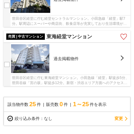
世田谷区経堂に佇む経堂セントラルマンション。小田急線「経堂」駅7
分。駅周辺にスーパーや商店街、飲食店等が充実しており生活環境が整
っています。「新宿」駅まで急行で3駅、乗車時...
東海経堂マンション
売買 | 中古マンション
過去掲載物件
世田谷区経堂に佇む東海経堂マンション。小田急線「経堂」駅徒歩5分、
世田谷線「宮の坂」駅徒歩12分。新宿・渋谷エリア方面へのアクセスが
良く、利便性に富んだ立地。経堂農大通り商店...
25
0
1～25
該当物件数
件
販売数
件
件を表示
変更
絞り込み条件：
なし