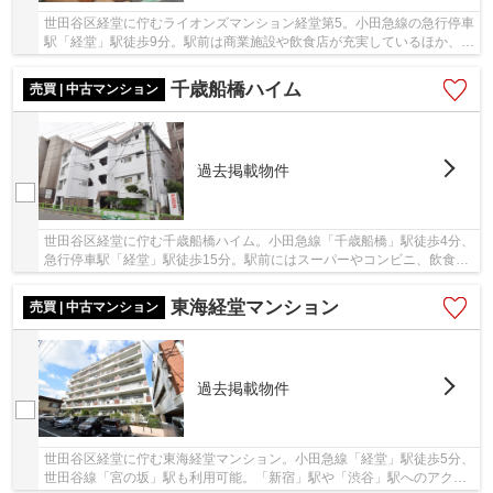
世田谷区経堂に佇むライオンズマンション経堂第5。小田急線の急行停車
駅「経堂」駅徒歩9分。駅前は商業施設や飲食店が充実しているほか、経
堂すずらん通り商店街まで徒歩6分ほどの位置...
千歳船橋ハイム
売買 | 中古マンション
過去掲載物件
世田谷区経堂に佇む千歳船橋ハイム。小田急線「千歳船橋」駅徒歩4分、
急行停車駅「経堂」駅徒歩15分。駅前にはスーパーやコンビニ、飲食店
が充実し、生活に便利な立地です。1973年築、...
東海経堂マンション
売買 | 中古マンション
過去掲載物件
世田谷区経堂に佇む東海経堂マンション。小田急線「経堂」駅徒歩5分、
世田谷線「宮の坂」駅も利用可能。「新宿」駅や「渋谷」駅へのアクセ