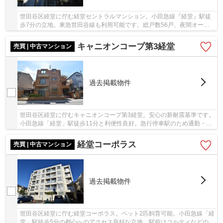
世田谷区経堂に佇む経堂セントラルマンション。小田急線『経堂』駅徒
歩7分の立地。東急世田谷線も利用可能です。総戸数56戸、夜間オート
ロック完備でセキュリティしっかり、管理人常駐...
キャニオンコープ第3経堂
売買 | 中古マンション
過去掲載物件
世田谷区経堂に佇むキャニオンコープ第3経堂。安心の新耐震基準です。
小田急線「経堂」駅徒歩11分と利便性良好。急行停車駅のため通勤・通
学に便利です。駅前は商業施設や商店街が賑わ...
経堂コーポラス
売買 | 中古マンション
過去掲載物件
世田谷区経堂に佇む経堂コーポラス。ペット2匹飼育可能。小田急線「経
堂」駅徒歩5分の都心へのアクセス良好な立地。駅前はコルティなどの商