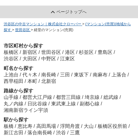
ページトップへ
渋谷区の中古マンション｜株式会社クローバー
>
(マンション(売買))地域から
探す
>
世田谷区
>
経堂のマンション(売買)
市区町村から探す
板橋区
/
新宿区
/
世田谷区
/
港区
/
杉並区
/
豊島区
/
渋谷区
/
大田区
/
中野区
/
江東区
町名から探す
上池台
/
代々木
/
南長崎
/
三田
/
東坂下
/
南麻布
/
上落合
/
西早稲田
/
本町
/
北新宿
路線から探す
山手線
/
都営大江戸線
/
都営三田線
/
埼京線
/
総武線
/
丸ノ内線
/
日比谷線
/
東武東上線
/
副都心線
/
湘南新宿ライン宇須
駅から探す
板橋
/
恵比寿
/
高田馬場
/
浮間舟渡
/
大山
/
板橋区役所前
/
新江古田
/
落合南長崎
/
渋谷
/
三鷹