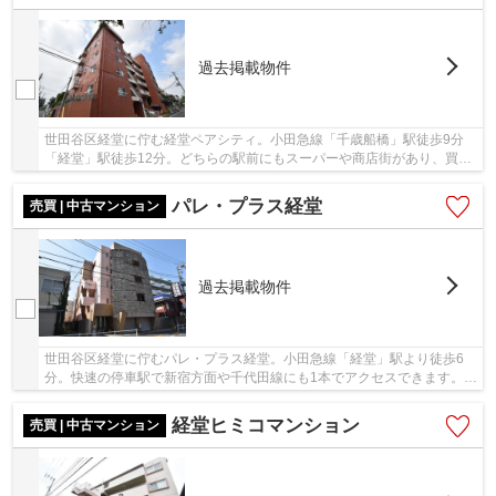
過去掲載物件
世田谷区経堂に佇む経堂ペアシティ。小田急線「千歳船橋」駅徒歩9分
「経堂」駅徒歩12分。どちらの駅前にもスーパーや商店街があり、買い
物に困りません。ターミナル駅の「新宿」駅へ「...
パレ・プラス経堂
売買 | 中古マンション
過去掲載物件
世田谷区経堂に佇むパレ・プラス経堂。小田急線「経堂」駅より徒歩6
分。快速の停車駅で新宿方面や千代田線にも1本でアクセスできます。東
急世田谷線「宮の坂」駅も徒歩12分で利用可能...
経堂ヒミコマンション
売買 | 中古マンション