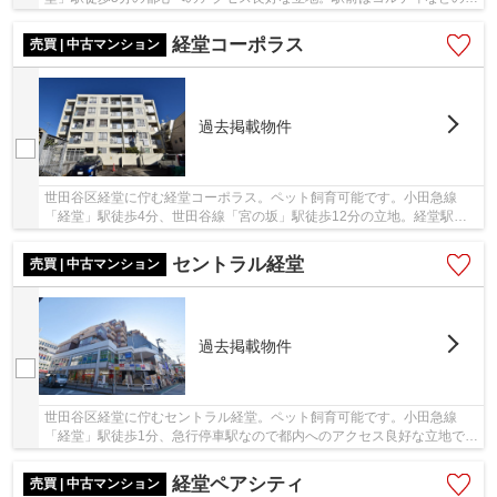
業施設が充実しており、ライフやオオゼキな...
経堂コーポラス
売買 | 中古マンション
過去掲載物件
世田谷区経堂に佇む経堂コーポラス。ペット飼育可能です。小田急線
「経堂」駅徒歩4分、世田谷線「宮の坂」駅徒歩12分の立地。経堂駅周
辺にはスーパーや商店街が充実しており買い物に困...
セントラル経堂
売買 | 中古マンション
過去掲載物件
世田谷区経堂に佇むセントラル経堂。ペット飼育可能です。小田急線
「経堂」駅徒歩1分、急行停車駅なので都内へのアクセス良好な立地で
す。近隣にはスーパー・コンビニ・銀行・飲食店等...
経堂ペアシティ
売買 | 中古マンション