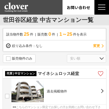
お問い合わせ
世田谷区経堂 中古マンション一覧
25
0
1～25
該当物件数
件
販売数
件
件を表示
変更
絞り込み条件：
なし
販売物件のみ
マイネシュロッス経堂
売買 | 中古マンション
過去掲載物件
■■こちらのマンション限定でお探しの方お気軽にお問い合わせ下さ