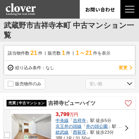
お問い合わせ
武蔵野市吉祥寺本町 中古マンション一
覧
21
1
1～21
該当物件数
件
販売数
件
件を表示
変更
絞り込み条件：
なし
販売物件のみ
吉祥寺ビューハイツ
売買 | 中古マンション
3,799
万
円
中央線
「
吉祥寺
」駅 徒歩5分
京王井の頭線
「
井の頭公園
」駅 徒歩14分
総武線
「
西荻窪
」駅 徒歩23分
3階 / 1R / 31.50㎡