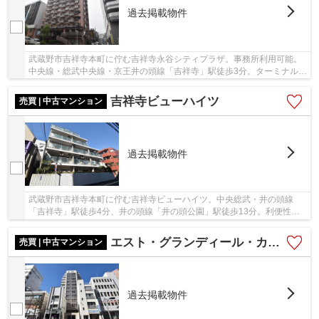
過去掲載物件
武蔵野市吉祥寺本町に佇む吉祥寺永谷シティプラザ。事務所利用可能。
中央線・総武中央線・京王井の頭線「吉祥寺」駅徒歩3分。ターミナル駅
の「新宿」駅や「渋谷」駅へのアクセスが良く...
吉祥寺ビューハイツ
売買 | 中古マンション
過去掲載物件
武蔵野市吉祥寺本町に佇む吉祥寺ビューハイツ。中央総武・井の頭線
「吉祥寺」駅徒歩4分、井の頭線「井の頭公園」駅徒歩13分。利便性と
住み易さを兼ね備えた立地です。駅周辺には商業施...
エスト・グランディール・カーロ吉祥寺本町
売買 | 中古マンション
過去掲載物件