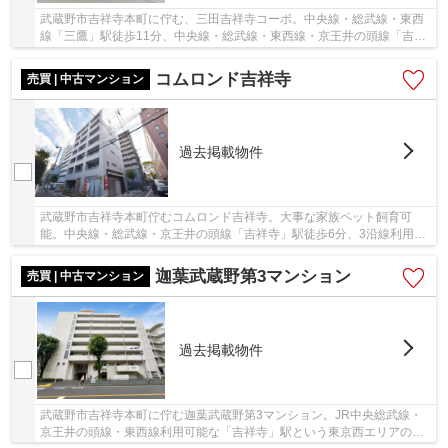
武蔵野市吉祥寺本町に佇む、三田吉祥寺コーポ。中央線・総武線・東西
線「三鷹」駅徒歩11分、中央線・総武線・東西線・京王井の頭線「吉祥
寺」駅徒歩14分。どちらの駅周辺にもスーパー...
コムロンド吉祥寺
売買 | 中古マンション
過去掲載物件
武蔵野市吉祥寺本町佇むコムロンド吉祥寺。大事な家族ペット飼育可
能。中央線・総武線・京王井の頭線「吉祥寺」駅徒歩6分、3沿線利用可
能で利便性良好な立地。徒歩圏内にはスーパーや...
迦葉武蔵野第3マンション
売買 | 中古マンション
過去掲載物件
武蔵野市吉祥寺本町に佇む迦葉武蔵野第3マンション。JR中央総武線・
京王井の頭線・東西線利用可能な「吉祥寺」駅という東京西エリアのビ