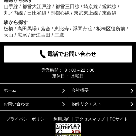
路線から探す
山手線
/
都営大江戸線
/
都営三田線
/
埼京線
/
総武線
/
丸ノ内線
/
日比谷線
/
副都心線
/
東武東上線
/
東西線
駅から探す
板橋
/
高田馬場
/
落合
/
恵比寿
/
浮間舟渡
/
板橋区役所前
/
大山
/
広尾
/
新江古田
/
三鷹
電話でお問い合わせ
営業時間：
9：00～22：00
定休日：
水曜日
ホーム
会社概要
お問い合わせ
物件リクエスト
プライバシーポリシー
利用規約
アクセスマップ
PCサイト