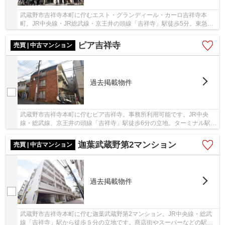
武蔵野市吉祥寺本町に佇むエスト・グランディール・カーロ吉祥寺本
町。JR中央線・JR総武線・京王井の頭線「吉祥寺」駅徒歩5分。東急百
貨店やコピス吉祥寺などの商業施設が至近距離にあ...
ピア吉祥寺
売買 | 中古マンション
過去掲載物件
武蔵野市吉祥寺本町に佇むピア吉祥寺。事務所利用可能です。JR中央
線・総武線、京王井の頭線「吉祥寺」駅徒歩6分の立地。ターミナル駅の
山手線他「新宿」駅や「渋谷」駅へのアクセスが...
迦葉武蔵野第2マンション
売買 | 中古マンション
過去掲載物件
武蔵野市吉祥寺本町に佇む迦葉武蔵野第2マンション。JR中央線・総武
線「吉祥寺」駅から徒歩５分の立地です。商店街やスーパーなどの駅前