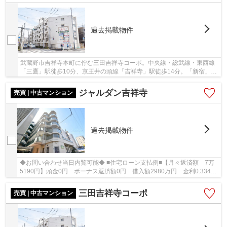
過去掲載物件
武蔵野市吉祥寺本町に佇む三田吉祥寺コーポ。中央線・総武線・東西線
「三鷹」駅徒歩10分、京王井の頭線「吉祥寺」駅徒歩14分。「新宿」駅
や「渋谷」駅へのアクセスが良く、利便性と住...
ジャルダン吉祥寺
売買 | 中古マンション
過去掲載物件
◆お問い合わせ当日内覧可能◆ ■住宅ローン支払例■【月々返済額 7万
5190円】頭金0円 ボーナス返済額0円 借入額2980万円 金利0.334％
（変動金利） 35年返済の場合 ●住宅ローン、諸...
三田吉祥寺コーポ
売買 | 中古マンション