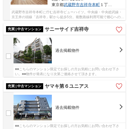
東京都
武蔵野市
吉祥寺本町
１丁目30-7
武蔵野市吉祥寺本町に佇む吉祥寺ビューハイツ。中央線・中央総武線・
京王井の頭線「吉祥寺」駅から徒歩5分。複数路線利用可能で都心へのア
クセスも良好。周辺は大型商業施設をはじめ、...
サニーサイド吉祥寺
売買 | 中古マンション
過去掲載物件
■■こちらのマンション限定でお探しの方お気軽にお問い合わせ下さ
い。■■物件が発表になり次第ご連絡させて頂きます。
ヤマキ第６ユニアス
売買 | 中古マンション
過去掲載物件
■■こちらのマンション限定でお探しの方お気軽にお問い合わせ下さ