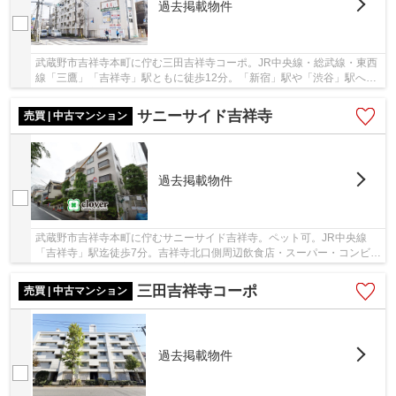
過去掲載物件
武蔵野市吉祥寺本町に佇む三田吉祥寺コーポ。JR中央線・総武線・東西
線「三鷹」「吉祥寺」駅ともに徒歩12分。「新宿」駅や「渋谷」駅への
アクセスが良く、利便性と住み易さを兼ね備え...
サニーサイド吉祥寺
売買 | 中古マンション
過去掲載物件
武蔵野市吉祥寺本町に佇むサニーサイド吉祥寺。ペット可。JR中央線
「吉祥寺」駅迄徒歩7分。吉祥寺北口側周辺飲食店・スーパー・コンビニ
まで徒歩5分圏と買物便利な好立地です。井之頭...
三田吉祥寺コーポ
売買 | 中古マンション
過去掲載物件