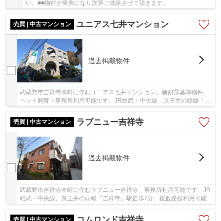
い。■■物件が発表になり次第ご連絡させて頂きます。
ユニアス七井マンション
売買 | 中古マンション
過去掲載物件
武蔵野市吉祥寺本町に佇むユニアス七井マンション。新耐震基準物件。
ペット飼育・事務所利用可能です。JR総武・中央線、京王井の頭線「吉
祥寺」駅徒歩6分交通に便利な好立地。近隣には...
ラブニュー吉祥寺
売買 | 中古マンション
過去掲載物件
武蔵野市吉祥寺本町に佇むラブニュー吉祥寺。事務所利用可能です。JR
総武・中央線、京王井の頭線「吉祥寺」駅徒歩7分。複数路線利用可能で
交通に便利な好立地。近隣にはスーパー・大型...
コムロンド吉祥寺
売買 | 中古マンション