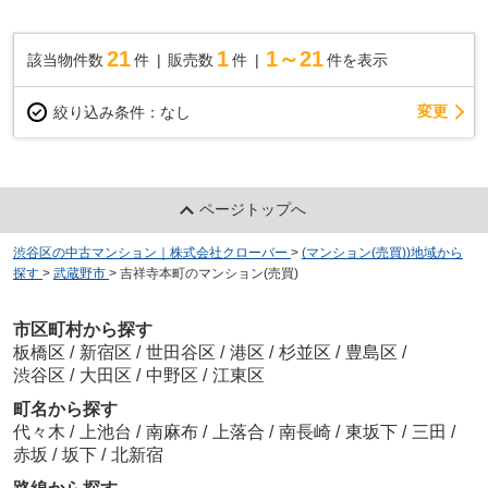
ッグターミナル駅まで徒歩5分という魅力。もち...
21
1
1～21
該当物件数
件
販売数
件
件を表示
変更
絞り込み条件：
なし
ページトップへ
渋谷区の中古マンション｜株式会社クローバー
>
(マンション(売買))地域から
探す
>
武蔵野市
>
吉祥寺本町のマンション(売買)
市区町村から探す
板橋区
/
新宿区
/
世田谷区
/
港区
/
杉並区
/
豊島区
/
渋谷区
/
大田区
/
中野区
/
江東区
町名から探す
代々木
/
上池台
/
南麻布
/
上落合
/
南長崎
/
東坂下
/
三田
/
赤坂
/
坂下
/
北新宿