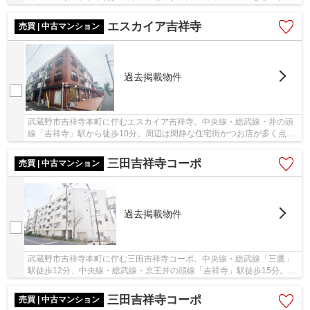
商業施設群に加え、駅の南側に広がる井の頭恩賜...
エスカイア吉祥寺
売買 | 中古マンション
過去掲載物件
武蔵野市吉祥寺本町に佇むエスカイア吉祥寺。中央線・総武線・井の頭
線「吉祥寺」駅から徒歩10分。周辺は閑静な住宅街かつお店が多く点在
しており生活も便利な立地です。しかも井の頭...
三田吉祥寺コーポ
売買 | 中古マンション
過去掲載物件
武蔵野市吉祥寺本町に佇む三田吉祥寺コーポ。中央線・総武線「三鷹」
駅徒歩12分、中央線・総武線・京王井の頭線「吉祥寺」駅徒歩15分。
「新宿」駅や「渋谷」駅へのアクセスが良く、利...
三田吉祥寺コーポ
売買 | 中古マンション