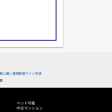
都心線
/
湘南新宿ライン宇須
鷹
ペット可能
中古マンション