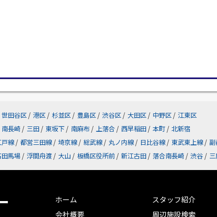
世田谷区
/
港区
/
杉並区
/
豊島区
/
渋谷区
/
大田区
/
中野区
/
江東区
南長崎
/
三田
/
東坂下
/
南麻布
/
上落合
/
西早稲田
/
本町
/
北新宿
江戸線
/
都営三田線
/
埼京線
/
総武線
/
丸ノ内線
/
日比谷線
/
東武東上線
/
副
高田馬場
/
浮間舟渡
/
大山
/
板橋区役所前
/
新江古田
/
落合南長崎
/
渋谷
/
三
ー
ホーム
スタッフ紹介
会社概要
周辺施設検索