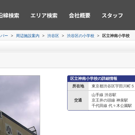
沿線検索
エリア検索
会社概要
スタッフ
ーバー
>
周辺施設案内
>
渋谷区
>
渋谷区の小学校
>
区立神南小学校
区立神南小学校の詳細情報
所在地
東京都渋谷区宇田川町５
山手線 渋谷駅
交通
京王井の頭線 神泉駅
千代田線 代々木公園駅