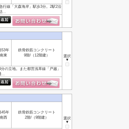
急行線「大森海岸」駅歩3分。2駅2沿
..
築53年
鉄骨鉄筋コンクリート
南東
9階/（12階建）
選択
▼
4分の立地。また都営浅草線「戸越」
..
築45年
鉄骨鉄筋コンクリート
南西
2階/（9階建）
選択
▼