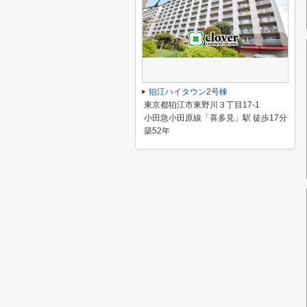
狛江ハイタウン2号棟
東京都狛江市東野川３丁目17-1
小田急小田原線「喜多見」駅 徒歩17分
築52年