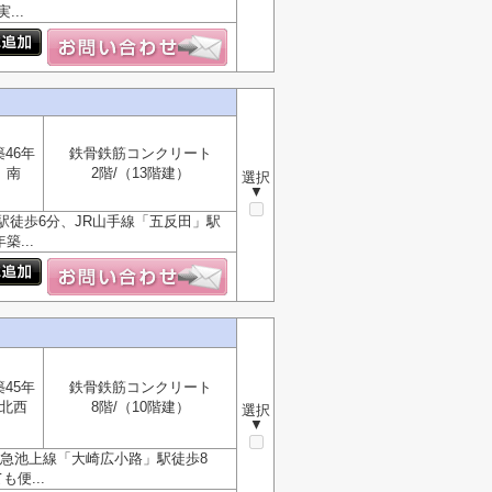
..
築46年
鉄骨鉄筋コンクリート
南
2階/（13階建）
選択
▼
徒歩6分、JR山手線「五反田」駅
...
築45年
鉄骨鉄筋コンクリート
北西
8階/（10階建）
選択
▼
東急池上線「大崎広小路」駅徒歩8
便...