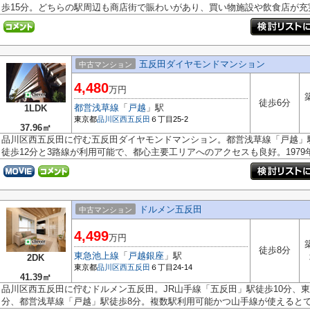
歩15分。どちらの駅周辺も商店街で賑わいがあり、買い物施設や飲食店が充実.
五反田ダイヤモンドマンション
中古マンション
4,480
万円
徒歩6分
都営浅草線
「
戸越
」駅
1LDK
東京都
品川区
西五反田
６丁目25-2
37.96㎡
品川区西五反田に佇む五反田ダイヤモンドマンション。都営浅草線「戸越」駅
徒歩12分と3路線が利用可能で、都心主要工リアへのアクセスも良好。1979年築
ドルメン五反田
中古マンション
4,499
万円
徒歩8分
東急池上線
「
戸越銀座
」駅
2DK
東京都
品川区
西五反田
６丁目24-14
41.39㎡
品川区西五反田に佇むドルメン五反田。JR山手線「五反田」駅徒歩10分、
分、都営浅草線「戸越」駅徒歩8分。複数駅利用可能かつ山手線が使えるとても