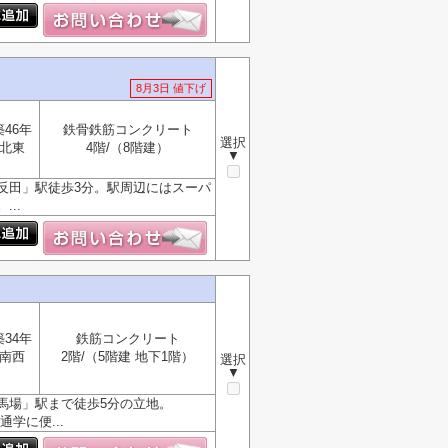
8月3日 値下げ
築46年
鉄骨鉄筋コンクリート
選択
北東
4階/（8階建）
▼
反田」駅徒歩3分。駅周辺にはスーパ
..
築34年
鉄筋コンクリート
南西
2階/（5階建 地下1階）
選択
▼
馬場」駅まで徒歩5分の立地。
学に便...