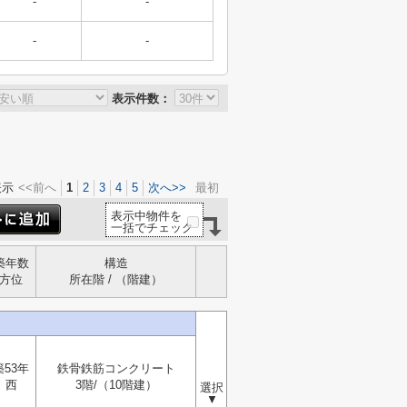
-
-
-
-
表示件数：
表示
<<前へ
1
2
3
4
5
次へ>>
最初
表示中物件を
一括でチェック
築年数
構造
方位
所在階 / （階建）
築53年
鉄骨鉄筋コンクリート
西
3階/（10階建）
選択
▼