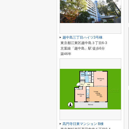
越中島三丁目ハイツ3号棟
東京都江東区越中島３丁目6-3
京葉線「越中島」駅 徒歩6分
築46年
高円寺日東マンション B棟