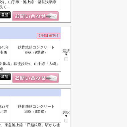
6分、山手線・池上線・都営浅草線
く...
8月6日 値下げ
築45年
鉄骨鉄筋コンクリート
選択
南西
7階/（9階建）
▼
新番場」駅徒歩6分、山手線「大崎」
..
築27年
鉄骨鉄筋コンクリート
北東
3階/（8階建）
選択
▼
分、東急池上線「戸越銀座」駅から徒