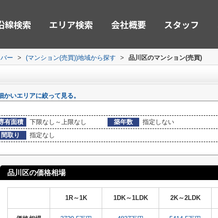
沿線検索
エリア検索
会社概要
スタッフ
ーバー
>
(マンション(売買))地域から探す
>
品川区のマンション(売買)
細かいエリアに絞って見る。
専有面積
下限なし～上限なし
築年数
指定しない
間取り
指定なし
品川区の価格相場
1R～1K
1DK～1LDK
2K～2LDK