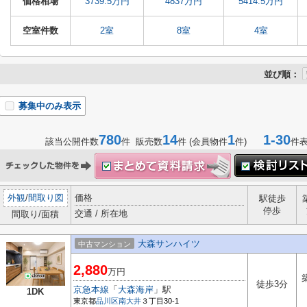
価格相場
3739.5万円
4837万円
5414.5万円
空室件数
2室
8室
4室
並び順：
募集中のみ表示
780
14
1
1-30
該当公開件数
件 販売数
件 (会員物件
件)
件
外観
/
間取り図
価格
駅徒歩
停歩
交通 / 所在地
間取り/面積
大森サンハイツ
中古マンション
2,880
万円
徒歩3分
京急本線
「
大森海岸
」駅
1DK
東京都
品川区
南大井
３丁目30-1