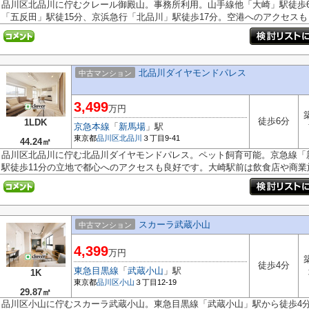
品川区北品川に佇むクレール御殿山。事務所利用。山手線他「大崎」駅徒歩
「五反田」駅徒15分、京浜急行「北品川」駅徒歩17分。空港へのアクセスも良
北品川ダイヤモンドパレス
中古マンション
3,499
万円
徒歩6分
1LDK
京急本線
「
新馬場
」駅
東京都
品川区
北品川
３丁目9-41
44.24㎡
品川区北品川に佇む北品川ダイヤモンドパレス。ペット飼育可能。京急線「
駅徒歩11分の立地で都心へのアクセスも良好です。大崎駅前は飲食店や商業施.
スカーラ武蔵小山
中古マンション
4,399
万円
徒歩4分
東急目黒線
「
武蔵小山
」駅
1K
東京都
品川区
小山
３丁目12-19
29.87㎡
品川区小山に佇むスカーラ武蔵小山。東急目黒線「武蔵小山」駅から徒歩4