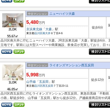
ニューハイツ大森
中古マンション
5,480
万円
徒歩6分
京浜東北線
「
大森
」駅
2LDK
東京都
品川区
南大井
６丁目4-6
55.67㎡
品川区南大井に佇むニューハイツ大森。JR京浜東北線「大森」駅徒歩6分、
立地です。駅前には大型スーパーや商業施設、飲食店が充実しており、日々のお
ライオンズマンション西五反田
中古マンション
5,998
万円
徒歩12分
山手線
「
五反田
」駅
1LDK
東京都
品川区
西五反田
７丁目23-11
46.05㎡
品川区西五反田に佇むライオンズマンション西五反田。東急目黒線「不動前
小路」駅徒歩9分、山手線「五反田」駅から徒歩12分。戸越銀座商店街や武蔵小