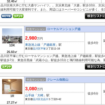
32.40㎡
品川区南大井に佇む大森サンハイツ。。京浜東北線「大森」駅歩10分、京浜
線利用可能で大変便利です。また、周辺にはスーパーやコンビニが多く、生活.
ローヤルマンション戸越
中古マンション
2,980
万円
徒歩4分
東急池上線
「
戸越銀座
」駅
1DK
東京都
品川区
平塚
２丁目11-16
26.60㎡
品川区平塚に佇むローヤルマンション戸越。東急池上線「戸越銀座」駅徒歩
駅徒歩7分、東急目黒線「武蔵小山」駅徒歩15分と3駅3路線利用可能な為、通.
クレール御殿山
中古マンション
3,080
万円
徒歩6分
山手線
「
大崎
」駅
1R
東京都
品川区
北品川
５丁目9-42
27.27㎡