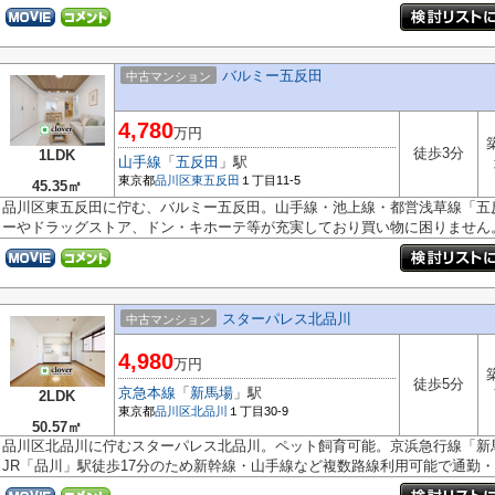
バルミー五反田
中古マンション
4,780
万円
徒歩3分
1LDK
山手線
「
五反田
」駅
東京都
品川区
東五反田
１丁目11-5
45.35㎡
品川区東五反田に佇む、バルミー五反田。山手線・池上線・都営浅草線「五
ーやドラッグストア、ドン・キホーテ等が充実しており買い物に困りません。.
スターパレス北品川
中古マンション
4,980
万円
徒歩5分
京急本線
「
新馬場
」駅
2LDK
東京都
品川区
北品川
１丁目30-9
50.57㎡
品川区北品川に佇むスターパレス北品川。ペット飼育可能。京浜急行線「新
JR「品川」駅徒歩17分のため新幹線・山手線など複数路線利用可能で通勤・通