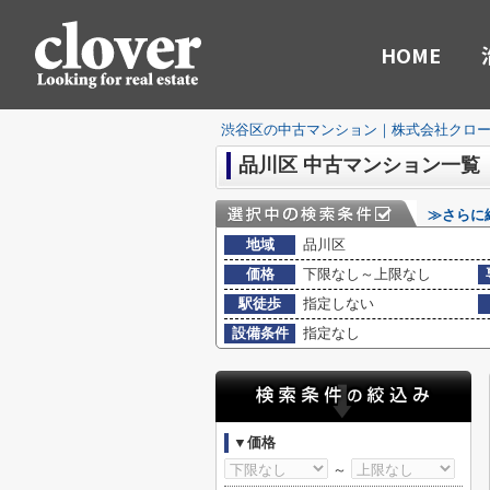
HOME
渋谷区の中古マンション｜株式会社クロ
品川区 中古マンション一覧
≫さらに
地域
品川区
価格
下限なし～上限なし
駅徒歩
指定しない
設備条件
指定なし
▼価格
～