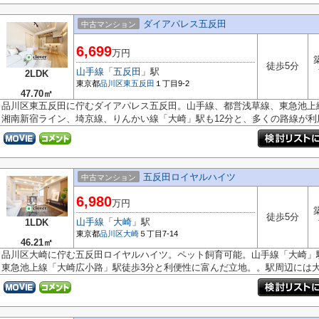
ダイアパレス五反田
中古マンション
6,699
万円
徒歩5分
山手線
「
五反田
」駅
2LDK
東京都
品川区
東五反田
１丁目9-2
47.70㎡
品川区東五反田に佇むダイアパレス五反田。山手線、都営浅草線、東急池上
湘南新宿ライン、埼京線、りんかい線「大崎」駅も12分と、多くの路線が利用.
五反田ロイヤルハイツ
中古マンション
6,980
万円
徒歩5分
山手線
「
大崎
」駅
1LDK
東京都
品川区
大崎
５丁目7-14
46.21㎡
品川区大崎に佇む五反田ロイヤルハイツ。ペット飼育可能。山手線「大崎」
東急池上線「大崎広小路」駅徒歩3分と利便性に富んだ立地。。駅周辺には大型