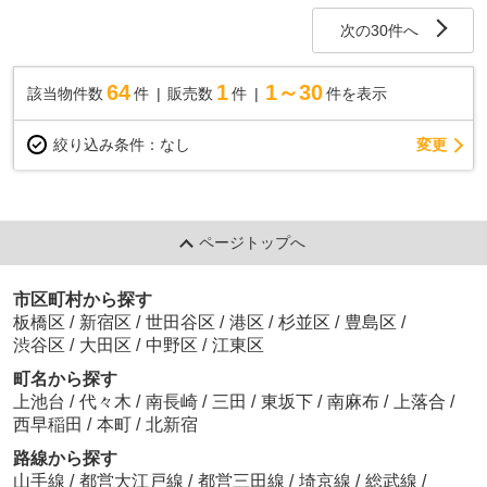
次の30件へ
64
1
1～30
該当物件数
件
販売数
件
件を表示
変更
絞り込み条件：
なし
ページトップへ
市区町村から探す
板橋区
/
新宿区
/
世田谷区
/
港区
/
杉並区
/
豊島区
/
渋谷区
/
大田区
/
中野区
/
江東区
町名から探す
上池台
/
代々木
/
南長崎
/
三田
/
東坂下
/
南麻布
/
上落合
/
西早稲田
/
本町
/
北新宿
路線から探す
山手線
/
都営大江戸線
/
都営三田線
/
埼京線
/
総武線
/