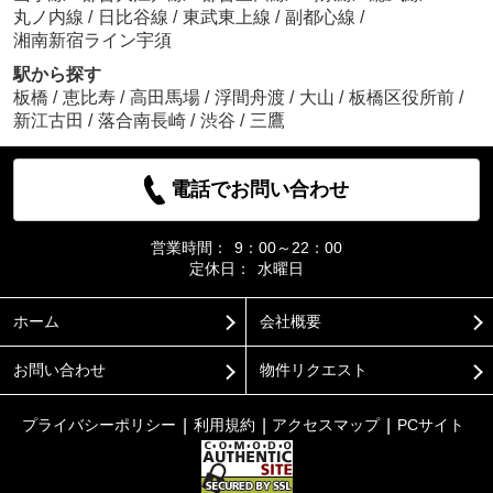
丸ノ内線
/
日比谷線
/
東武東上線
/
副都心線
/
湘南新宿ライン宇須
駅から探す
板橋
/
恵比寿
/
高田馬場
/
浮間舟渡
/
大山
/
板橋区役所前
/
新江古田
/
落合南長崎
/
渋谷
/
三鷹
電話でお問い合わせ
営業時間：
9：00～22：00
定休日：
水曜日
ホーム
会社概要
お問い合わせ
物件リクエスト
プライバシーポリシー
利用規約
アクセスマップ
PCサイト