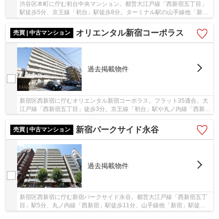
渋谷区本町に佇む初台中央マンション。都営大江戸線「西新宿五丁目」
駅徒歩5分、京王線「初台」駅徒歩8分。ターミナル駅の山手線他「新
宿」駅へのアクセスが良く、利便性の高い立地で...
オリエンタル新宿コーポラス
売買 | 中古マンション
過去掲載物件
新宿区西新宿に佇むオリエンタル新宿コーポラス。フラット35適合。大
江戸線「西新宿五丁目」徒歩3分。京王線「初台」駅や丸ノ内線「西新
宿」駅も徒歩圏内で通勤通学に便利な立地。近隣...
新宿パークサイド永谷
売買 | 中古マンション
過去掲載物件
新宿区西新宿に佇む新宿パークサイド永谷。都営大江戸線「西新宿五丁
目」駅5分、丸ノ内線「西新宿」駅徒歩11分、山手線他「新宿」駅徒歩
13分。空港や地方へのアクセスも良く、利便性に...