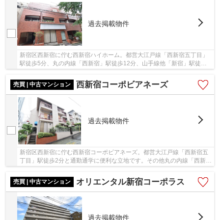
過去掲載物件
新宿区西新宿に佇む西新宿ハイホーム。都営大江戸線「西新宿五丁目」
駅徒歩5分、丸の内線「西新宿」駅徒歩12分、山手線他「新宿」駅徒歩
19分。「新宿」駅周辺には駅ビルやデパート、商...
西新宿コーポビアネーズ
売買 | 中古マンション
過去掲載物件
新宿区西新宿に佇む西新宿コーポビアネーズ。都営大江戸線「西新宿五
丁目」駅徒歩2分と通勤通学に便利な立地です。その他丸の内線「西新
宿」駅や京王線「初台」駅も徒歩圏内です。都心...
オリエンタル新宿コーポラス
売買 | 中古マンション
過去掲載物件