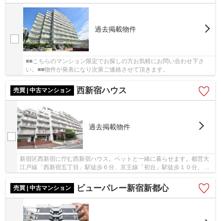
過去掲載物件
■■こちらのマンション限定でお探しの方お気軽にお問い合わせ下さ
い。■■物件が発表になり次第ご連絡させて頂きます。
西新宿ハウス
売買 | 中古マンション
過去掲載物件
新宿区西新宿に佇む西新宿ハウス。ペットと一緒に暮らせます。都営大
江戸線「西新宿五丁目」駅徒歩６分、京王線「初台」駅徒歩１０分、山
手線他「新宿」駅徒歩１６分。緑豊かな中央公...
ビューパレー新宿新都心
売買 | 中古マンション