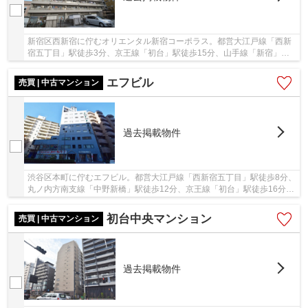
新宿区西新宿に佇むオリエンタル新宿コーポラス。都営大江戸線「西新
宿五丁目」駅徒歩3分、京王線「初台」駅徒歩15分、山手線「新宿」駅
徒歩17分。昭和45年築、SRC造地下1階付地上9階...
エフビル
売買 | 中古マンション
過去掲載物件
渋谷区本町に佇むエフビル。都営大江戸線「西新宿五丁目」駅徒歩8分、
丸ノ内方南支線「中野新橋」駅徒歩12分、京王線「初台」駅徒歩16分。
ターミナル駅の山手線「新宿」駅へのアクセス...
初台中央マンション
売買 | 中古マンション
過去掲載物件