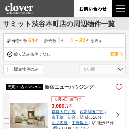
お問い合わせ
サミット渋谷本町店の周辺物件一覧
64
1
1～30
該当物件数
件
販売数
件
件を表示
変更
絞り込み条件：
なし
販売物件のみ
新宿ニューハウジング
売買 | 中古マンション
8月6日 値下げ
3,080
万
円
都営大江戸線
「
西新宿五丁目
」駅 徒歩4分
京王線
「
初台
」駅 徒歩10分
丸ノ内線
「
中野坂上
」駅 徒歩16分
3階 / 1LDK / 33.43㎡