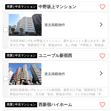
駅徒歩9分、2駅2沿線利用可能で利便性良好な...
中野坂上マンション
売買 | 中古マンション
過去掲載物件
渋谷区本町に佇む中野坂上マンション。愛するペットと暮らせます。都
営大江戸線「西新宿五丁目」駅徒歩5分、丸ノ内線「中野坂上」駅徒歩9
分、新宿駅も徒歩圏で利便性良好な立地。近隣...
ユニーブル新宿西
売買 | 中古マンション
過去掲載物件
新宿区西新宿に佇むユニーブル新宿西。都営大江戸線「西新宿五丁目」
駅徒歩4分のほか、京王線「初台」駅徒歩10分、メトロ丸の内線「中野
坂上」駅徒歩12分と、大変な利便性が自慢の立地...
西新宿ハイホーム
売買 | 中古マンション