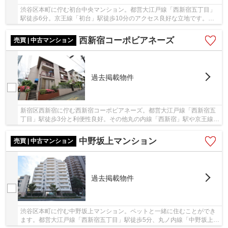
渋谷区本町に佇む初台中央マンション。都営大江戸線「西新宿五丁目」
駅徒歩6分。京王線「初台」駅徒歩10分のアクセス良好な立地です。総
戸数75戸、エントランスや外観、共用はリニュー...
西新宿コーポビアネーズ
売買 | 中古マンション
過去掲載物件
新宿区西新宿に佇む西新宿コーポビアネーズ。都営大江戸線「西新宿五
丁目」駅徒歩3分と利便性良好。その他丸の内線「西新宿」駅や京王線
「初台」駅も徒歩圏内です。都心ながらも落ち着...
中野坂上マンション
売買 | 中古マンション
過去掲載物件
渋谷区本町に佇む中野坂上マンション。ペットと一緒に住むことができ
ます。都営大江戸線「西新宿五丁目」駅徒歩5分、丸ノ内線「中野坂上」