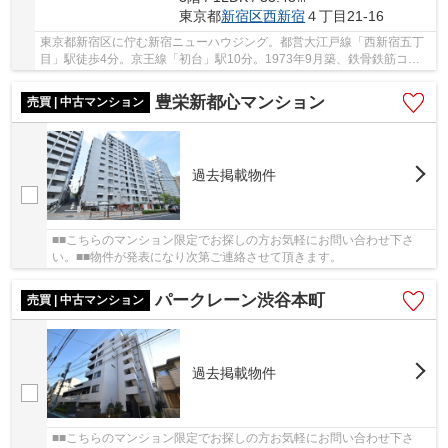
東京都
新宿区
西新宿
４丁目21-16
東京都新宿区に佇む新宿ニューハウジング。都営大江戸線「西新宿五丁
目」駅徒歩4分。京王線「初台」駅10分。1973年9月築、鉄骨鉄筋コン
クリート造10階建て、総戸数37戸、管理携帯は全...
豊栄新都心マンション
売買 | 中古マンション
過去掲載物件
■■こちらのマンション限定でお探しの方お気軽にお問い合わせ下さ
い。■■物件が発表になり次第ご連絡させて頂きます。
パークレーン渋谷本町
売買 | 中古マンション
過去掲載物件
■■こちらのマンション限定でお探しの方お気軽にお問い合わせ下さ