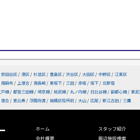
世田谷区
/
港区
/
杉並区
/
豊島区
/
渋谷区
/
大田区
/
中野区
/
江東区
南麻布
/
上落合
/
南長崎
/
東坂下
/
三田
/
赤坂
/
坂下
/
北新宿
江戸線
/
都営三田線
/
埼京線
/
総武線
/
丸ノ内線
/
日比谷線
/
副都心線
/
東武
落合
/
恵比寿
/
浮間舟渡
/
板橋区役所前
/
大山
/
広尾
/
新江古田
/
三鷹
ー
ホーム
スタッフ紹介
会社概要
周辺施設検索