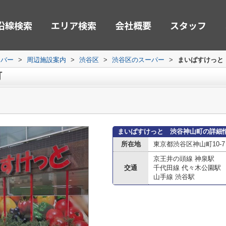
沿線検索
エリア検索
会社概要
スタッフ
ーバー
>
周辺施設案内
>
渋谷区
>
渋谷区のスーパー
>
まいばすけっと
町
まいばすけっと 渋谷神山町の詳細
所在地
東京都渋谷区神山町10-7
京王井の頭線 神泉駅
交通
千代田線 代々木公園駅
山手線 渋谷駅