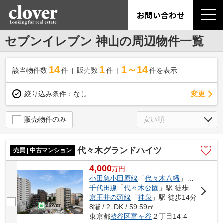
お問い合わせ
セブンイレブン 神山の周辺物件一覧
14
1
1～14
該当物件数
件
販売数
件
件を表示
変更
絞り込み条件：
なし
販売物件のみ
代々木グランドハイツ
売買 | 中古マンション
4,000
万
円
小田急小田原線
「
代々木八幡
」駅 徒歩10分
千代田線
「
代々木公園
」駅 徒歩13分
京王井の頭線
「
神泉
」駅 徒歩14分
8階 / 2LDK / 59.59㎡
東京都
渋谷区
富ヶ谷
２丁目14-4