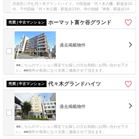
渋谷区に佇む代々木グランドハイツ。小田急線「代々木八幡」駅徒歩10
分。千代田線「代々木公園」駅徒歩13分。井の頭線「神泉」駅徒歩14分
と複数路線利用可能で利便性に富んだ立地にな...
ホーマット富ケ谷グランド
売買 | 中古マンション
過去掲載物件
■■こちらのマンション限定でお探しの方お気軽にお問い合わせ下さ
い。■■物件が発表になり次第ご連絡させて頂きます。
代々木グランドハイツ
売買 | 中古マンション
過去掲載物件
■■こちらのマンション限定でお探しの方お気軽にお問い合わせ下さ
い。■■物件が発表になり次第ご連絡させて頂きます。