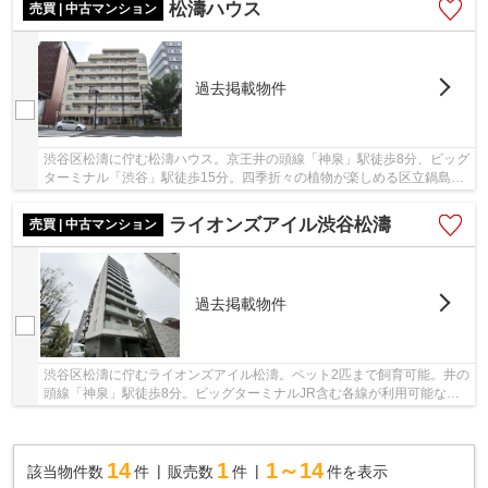
松濤ハウス
売買 | 中古マンション
過去掲載物件
渋谷区松濤に佇む松濤ハウス。京王井の頭線「神泉」駅徒歩8分、ビッグ
ターミナル「渋谷」駅徒歩15分。四季折々の植物が楽しめる区立鍋島松
濤公園に隣接し、住環境良好な立地です。1978...
ライオンズアイル渋谷松濤
売買 | 中古マンション
過去掲載物件
渋谷区松濤に佇むライオンズアイル松濤。ペット2匹まで飼育可能。井の
頭線「神泉」駅徒歩8分。ビッグターミナルJR含む各線が利用可能な
「渋谷」駅まで徒歩14分です。周辺は都心にもか...
14
1
1～14
該当物件数
件
販売数
件
件を表示