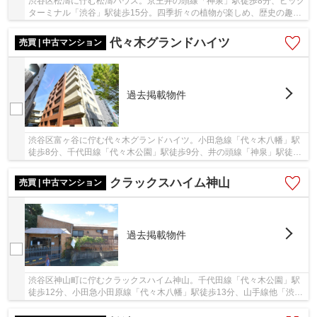
渋谷区松濤に佇む松濤ハウス。京王井の頭線「神泉」駅徒歩8分、ビッグ
ターミナル「渋谷」駅徒歩15分。四季折々の植物が楽しめ、歴史の趣を
感じられる区立鍋島松濤公園に隣接し、住環境...
代々木グランドハイツ
売買 | 中古マンション
過去掲載物件
渋谷区富ヶ谷に佇む代々木グランドハイツ。小田急線「代々木八幡」駅
徒歩8分、千代田線「代々木公園」駅徒歩9分、井の頭線「神泉」駅徒歩
14分。ターミナル駅の「新宿」「渋谷」へのア...
クラックスハイム神山
売買 | 中古マンション
過去掲載物件
渋谷区神山町に佇むクラックスハイム神山。千代田線「代々木公園」駅
徒歩12分、小田急小田原線「代々木八幡」駅徒歩13分、山手線他「渋
谷」駅徒歩19分と利便性良好です。閑静な住宅街...