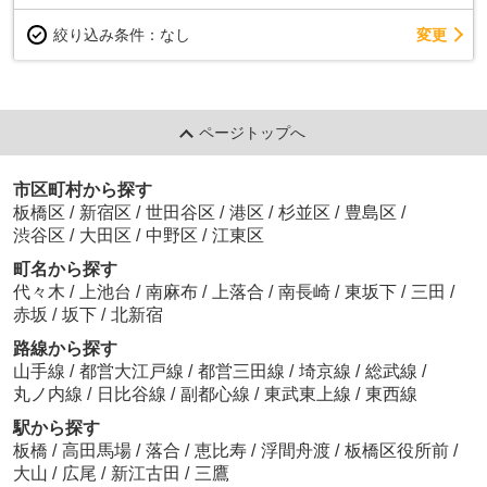
変更
絞り込み条件：
なし
ページトップへ
市区町村から探す
板橋区
/
新宿区
/
世田谷区
/
港区
/
杉並区
/
豊島区
/
渋谷区
/
大田区
/
中野区
/
江東区
町名から探す
代々木
/
上池台
/
南麻布
/
上落合
/
南長崎
/
東坂下
/
三田
/
赤坂
/
坂下
/
北新宿
路線から探す
山手線
/
都営大江戸線
/
都営三田線
/
埼京線
/
総武線
/
丸ノ内線
/
日比谷線
/
副都心線
/
東武東上線
/
東西線
駅から探す
板橋
/
高田馬場
/
落合
/
恵比寿
/
浮間舟渡
/
板橋区役所前
/
大山
/
広尾
/
新江古田
/
三鷹