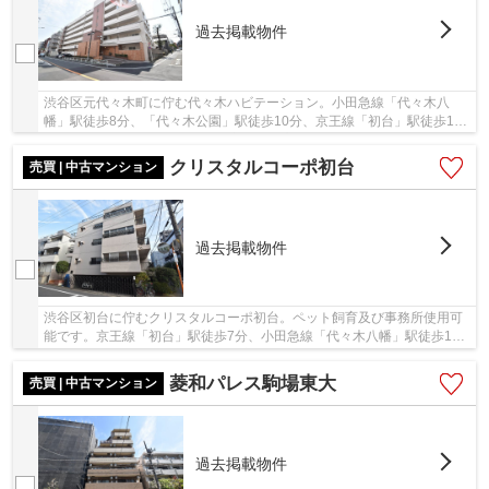
過去掲載物件
渋谷区元代々木町に佇む代々木ハビテーション。小田急線「代々木八
幡」駅徒歩8分、「代々木公園」駅徒歩10分、京王線「初台」駅徒歩11
分。3駅3沿線利用可能で利便性良好。都心に近いな...
クリスタルコーポ初台
売買 | 中古マンション
過去掲載物件
渋谷区初台に佇むクリスタルコーポ初台。ペット飼育及び事務所使用可
能です。京王線「初台」駅徒歩7分、小田急線「代々木八幡」駅徒歩11
分。ターミナル駅の山手線他「新宿」駅まで1駅...
菱和パレス駒場東大
売買 | 中古マンション
過去掲載物件