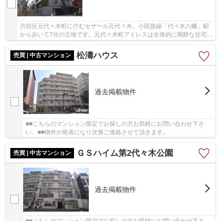
渋谷区元代々木町に佇むセザール元代々木。小田急線「代々木八幡」駅
から歩いて7分の立地です。元代々木町アドレスは全体的に閑静な住宅街
です。近隣には５分圏内にコンビニやスーパー...
松濤ハウス
売買 | 中古マンション
過去掲載物件
■■こちらのマンション限定でお探しの方お気軽にお問い合わせ下さ
い。■■物件が発表になり次第ご連絡させて頂きます。
ＧＳハイム第2代々木公園
売買 | 中古マンション
過去掲載物件