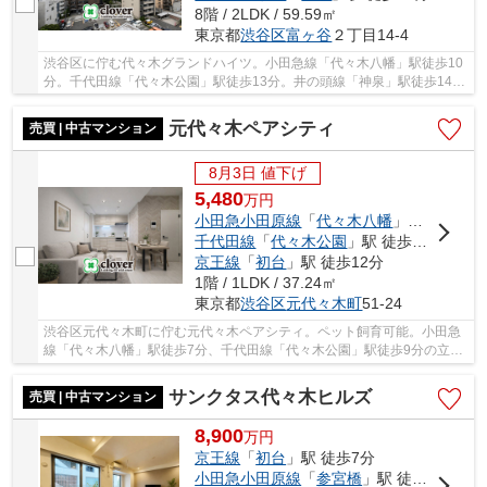
8階 / 2LDK / 59.59㎡
東京都
渋谷区
富ヶ谷
２丁目14-4
渋谷区に佇む代々木グランドハイツ。小田急線「代々木八幡」駅徒歩10
分。千代田線「代々木公園」駅徒歩13分。井の頭線「神泉」駅徒歩14分
と複数路線利用可能で利便性に富んだ立地にな...
元代々木ペアシティ
売買 | 中古マンション
8月3日 値下げ
5,480
万
円
小田急小田原線
「
代々木八幡
」駅 徒歩7分
千代田線
「
代々木公園
」駅 徒歩9分
京王線
「
初台
」駅 徒歩12分
1階 / 1LDK / 37.24㎡
東京都
渋谷区
元代々木町
51-24
渋谷区元代々木町に佇む元代々木ペアシティ。ペット飼育可能。小田急
線「代々木八幡」駅徒歩7分、千代田線「代々木公園」駅徒歩9分の立地
です。ビックターミナル新宿駅にも乗換なしで...
サンクタス代々木ヒルズ
売買 | 中古マンション
8,900
万
円
京王線
「
初台
」駅 徒歩7分
小田急小田原線
「
参宮橋
」駅 徒歩7分