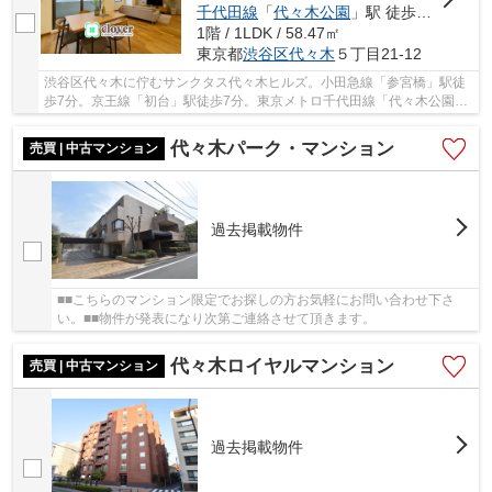
千代田線
「
代々木公園
」駅 徒歩12分
1階 / 1LDK / 58.47㎡
東京都
渋谷区
代々木
５丁目21-12
渋谷区代々木に佇むサンクタス代々木ヒルズ。小田急線「参宮橋」駅徒
歩7分。京王線「初台」駅徒歩7分。東京メトロ千代田線「代々木公園」
駅徒歩12分と複数路線が利用可能。1998年築、R...
代々木パーク・マンション
売買 | 中古マンション
過去掲載物件
■■こちらのマンション限定でお探しの方お気軽にお問い合わせ下さ
い。■■物件が発表になり次第ご連絡させて頂きます。
代々木ロイヤルマンション
売買 | 中古マンション
過去掲載物件