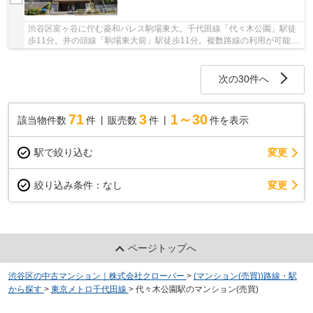
渋谷区富ヶ谷に佇む菱和パレス駒場東大。千代田線「代々木公園」駅徒
歩11分。井の頭線「駒場東大前」駅徒歩11分。複数路線の利用が可能で
都心へのアクセス良好です。近隣の住環境は住...
次の30件へ
71
3
1～30
該当物件数
件
販売数
件
件を表示
駅で絞り込む
変更
変更
絞り込み条件：
なし
ページトップへ
渋谷区の中古マンション｜株式会社クローバー
>
(マンション(売買))路線・駅
から探す
>
東京メトロ千代田線
>
代々木公園駅のマンション(売買)