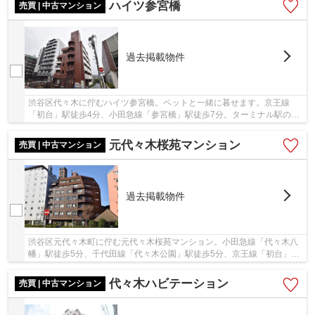
ハイツ参宮橋
売買 | 中古マンション
過去掲載物件
渋谷区代々木に佇むハイツ参宮橋。ペットと一緒に暮せます。京王線
「初台」駅徒歩4分、小田急線「参宮橋」駅徒歩7分。ターミナル駅の
「新宿」駅へのアクセスが良く利便性の高い立地で...
元代々木桜苑マンション
売買 | 中古マンション
過去掲載物件
渋谷区元代々木町に佇む元代々木桜苑マンション。小田急線「代々木八
幡」駅徒歩5分、千代田線「代々木公園」駅徒歩5分、京王線「初台」駅
徒歩12分と便利な立地です。周辺にスーパーや...
代々木ハビテーション
売買 | 中古マンション