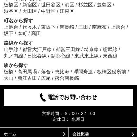
板橋区
/
新宿区
/
世田谷区
/
港区
/
杉並区
/
豊島区
/
渋谷区
/
大田区
/
中野区
/
江東区
町名から探す
上池台
/
代々木
/
東坂下
/
南長崎
/
三田
/
南麻布
/
上落合
/
坂下
/
本町
/
高田
路線から探す
山手線
/
都営大江戸線
/
都営三田線
/
埼京線
/
総武線
/
丸ノ内線
/
日比谷線
/
副都心線
/
東武東上線
/
東西線
駅から探す
板橋
/
高田馬場
/
落合
/
恵比寿
/
浮間舟渡
/
板橋区役所前
/
大山
/
新江古田
/
広尾
/
落合南長崎
電話でお問い合わせ
営業時間：
9：00～22：00
定休日：
水曜日
ホーム
会社概要