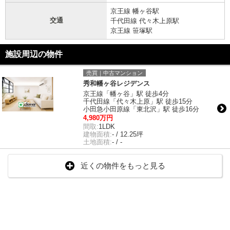
京王線 幡ヶ谷駅
交通
千代田線 代々木上原駅
京王線 笹塚駅
施設周辺の物件
売買｜中古マンション
秀和幡ヶ谷レジデンス
京王線「幡ヶ谷」駅 徒歩4分
千代田線「代々木上原」駅 徒歩15分
小田急小田原線「東北沢」駅 徒歩16分
4,980万円
間取:
1LDK
建物面積:
- / 12.25坪
土地面積:
- / -
近くの物件をもっと見る