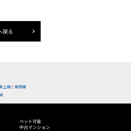
へ戻る
東上線
/
東西線
崎
ペット可能
中古マンション