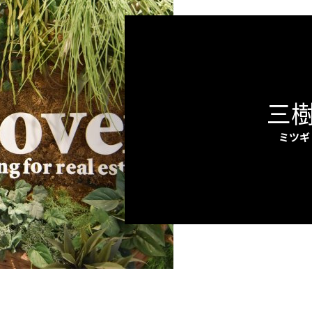
三樹
ミツギ