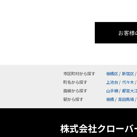
お客様
市区町村から探す
板橋区
/
新宿区
/
町名から探す
上池台
/
代々木
/
路線から探す
山手線
/
都営大
駅から探す
板橋
/
高田馬場
/
株式会社クローバ