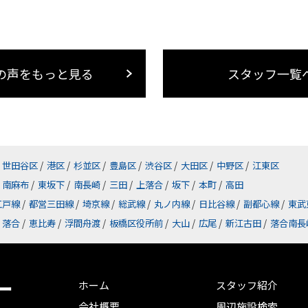
の声をもっと見る
スタッフ一覧
世田谷区
/
港区
/
杉並区
/
豊島区
/
渋谷区
/
大田区
/
中野区
/
江東区
南麻布
/
東坂下
/
南長崎
/
三田
/
上落合
/
坂下
/
本町
/
高田
江戸線
/
都営三田線
/
埼京線
/
総武線
/
丸ノ内線
/
日比谷線
/
副都心線
/
東武
落合
/
恵比寿
/
浮間舟渡
/
板橋区役所前
/
大山
/
広尾
/
新江古田
/
落合南長
ー
ホーム
スタッフ紹介
会社概要
周辺施設検索