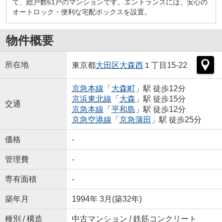
て、総戸数61戸のマンションです。エントランスには、安心の
オートロック・便利な宅配ボックスを設置。
物件概要
所在地
東京都
大田区
大森西
１丁目15-22
京急本線
「
大森町
」駅 徒歩12分
京浜東北線
「
大森
」駅 徒歩15分
交通
京急本線
「
平和島
」駅 徒歩12分
京急空港線
「
京急蒲田
」駅 徒歩25分
価格
-
管理費
-
専有面積
-
築年月
1994年 3月(築32年)
種別 / 構造
中古マンション / 鉄筋コンクリート