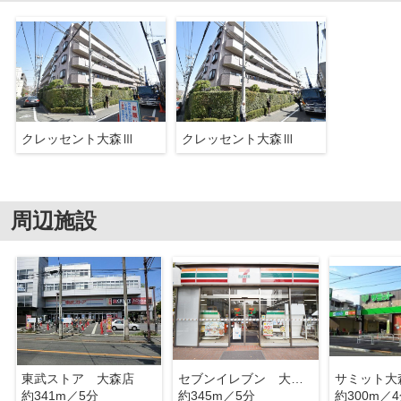
クレッセント大森Ⅲ
クレッセント大森Ⅲ
周辺施設
東武ストア 大森店
セブンイレブン 大田区大森西2丁目店
サミット大
約341m／5分
約345m／5分
約300m／