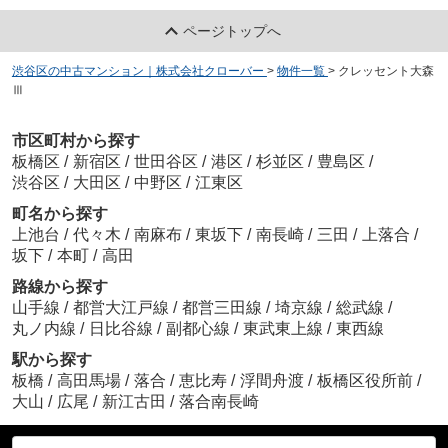
ページトップへ
渋谷区の中古マンション｜株式会社クローバー
>
物件一覧
>
クレッセント大森
Ⅲ
市区町村から探す
板橋区
/
新宿区
/
世田谷区
/
港区
/
杉並区
/
豊島区
/
渋谷区
/
大田区
/
中野区
/
江東区
町名から探す
上池台
/
代々木
/
南麻布
/
東坂下
/
南長崎
/
三田
/
上落合
/
坂下
/
本町
/
高田
路線から探す
山手線
/
都営大江戸線
/
都営三田線
/
埼京線
/
総武線
/
丸ノ内線
/
日比谷線
/
副都心線
/
東武東上線
/
東西線
駅から探す
板橋
/
高田馬場
/
落合
/
恵比寿
/
浮間舟渡
/
板橋区役所前
/
大山
/
広尾
/
新江古田
/
落合南長崎