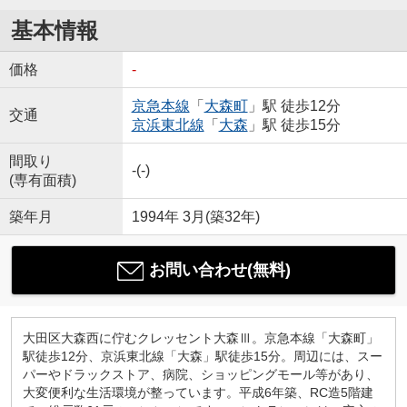
基本情報
価格
-
京急本線
「
大森町
」駅 徒歩12分
交通
京浜東北線
「
大森
」駅 徒歩15分
間取り
-(-)
(専有面積)
築年月
1994年 3月(築32年)
お問い合わせ(無料)
大田区大森西に佇むクレッセント大森Ⅲ。京急本線「大森町」
駅徒歩12分、京浜東北線「大森」駅徒歩15分。周辺には、スー
パーやドラックストア、病院、ショッピングモール等があり、
大変便利な生活環境が整っています。平成6年築、RC造5階建