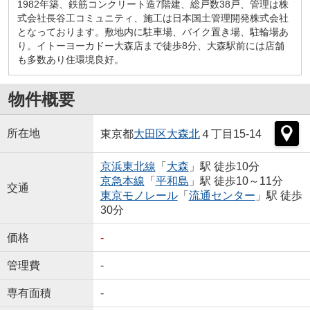
1982年築、鉄筋コンクリート造7階建、総戸数38戸、管理は株
式会社長谷工コミュニティ、施工は日本国土管理開発株式会社
となっております。敷地内に駐車場、バイク置き場、駐輪場あ
り。イトーヨーカドー大森店まで徒歩8分、大森駅前には店舗
も多数あり住環境良好。
物件概要
所在地
東京都
大田区
大森北
４丁目15-14
京浜東北線
「
大森
」駅 徒歩10分
京急本線
「
平和島
」駅 徒歩10～11分
交通
東京モノレール
「
流通センター
」駅 徒歩
30分
価格
-
管理費
-
専有面積
-