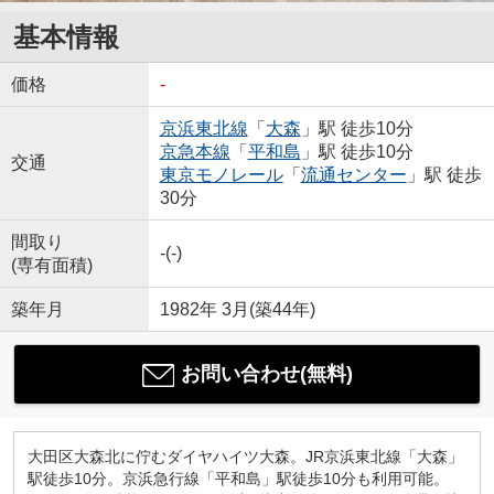
基本情報
価格
-
京浜東北線
「
大森
」駅 徒歩10分
京急本線
「
平和島
」駅 徒歩10分
交通
東京モノレール
「
流通センター
」駅 徒歩
30分
間取り
-(-)
(専有面積)
築年月
1982年 3月(築44年)
お問い合わせ(無料)
大田区大森北に佇むダイヤハイツ大森。JR京浜東北線「大森」
駅徒歩10分。京浜急行線「平和島」駅徒歩10分も利用可能。