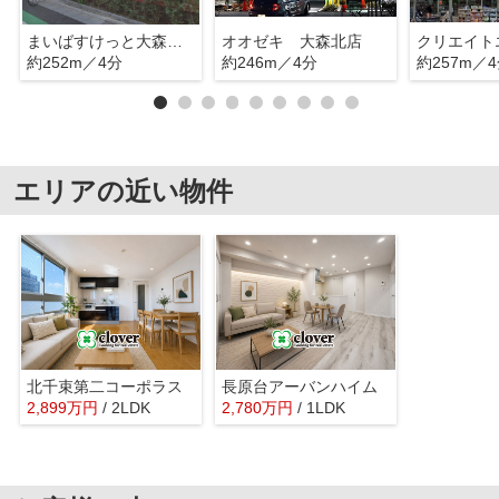
まいばすけっと大森北5丁目店
オオゼキ 大森北店
約252m／4分
約246m／4分
約257m／
エリアの近い物件
北千束第二コーポラス
長原台アーバンハイム
2,899
万
円
/ 2LDK
2,780
万
円
/ 1LDK