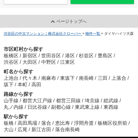
ページトップへ
渋谷区の中古マンション｜株式会社クローバー
>
物件一覧
>
ダイヤハイツ大森
市区町村から探す
板橋区
/
新宿区
/
世田谷区
/
港区
/
杉並区
/
豊島区
/
渋谷区
/
大田区
/
中野区
/
江東区
町名から探す
上池台
/
代々木
/
南麻布
/
東坂下
/
南長崎
/
三田
/
上落合
/
坂下
/
本町
/
高田
路線から探す
山手線
/
都営大江戸線
/
都営三田線
/
埼京線
/
総武線
/
丸ノ内線
/
日比谷線
/
副都心線
/
東武東上線
/
東西線
駅から探す
板橋
/
高田馬場
/
落合
/
恵比寿
/
浮間舟渡
/
板橋区役所前
/
大山
/
広尾
/
新江古田
/
落合南長崎