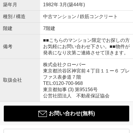
築年月
1982年 3月(築44年)
種別 / 構造
中古マンション / 鉄筋コンクリート
階建
7階建
■■こちらのマンション限定でお探しの方
備考
お気軽にお問い合わせ下さい。■■物件が
発表になり次第ご連絡させて頂きます。
株式会社クローバー
東京都渋谷区神宮前４丁目１１ー６ プレ
ファス表参道７階
取扱会社
TEL:0120-700-968
東京都知事 (3) 第95156号
公営社団法人 不動産保証協会
お問い合わせ(無料)