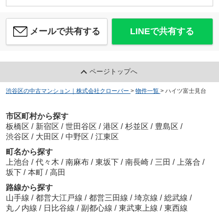
メールで共有する
LINEで共有する
ページトップへ
渋谷区の中古マンション｜株式会社クローバー
>
物件一覧
>
ハイツ富士見台
市区町村から探す
板橋区
/
新宿区
/
世田谷区
/
港区
/
杉並区
/
豊島区
/
渋谷区
/
大田区
/
中野区
/
江東区
町名から探す
上池台
/
代々木
/
南麻布
/
東坂下
/
南長崎
/
三田
/
上落合
/
坂下
/
本町
/
高田
路線から探す
山手線
/
都営大江戸線
/
都営三田線
/
埼京線
/
総武線
/
丸ノ内線
/
日比谷線
/
副都心線
/
東武東上線
/
東西線