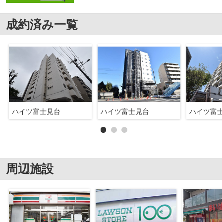
成約済み一覧
ハイツ富士見台
ハイツ富士見台
ハイツ富
周辺施設