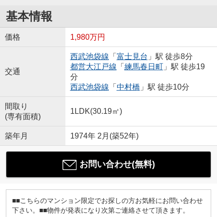
基本情報
価格
1,980万円
西武池袋線
「
富士見台
」駅 徒歩8分
都営大江戸線
「
練馬春日町
」駅 徒歩19
交通
分
西武池袋線
「
中村橋
」駅 徒歩10分
間取り
1LDK(30.19㎡)
(専有面積)
築年月
1974年 2月(築52年)
お問い合わせ(無料)
■■こちらのマンション限定でお探しの方お気軽にお問い合わせ
下さい。■■物件が発表になり次第ご連絡させて頂きます。