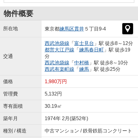
物件概要
所在地
東京都
練馬区
貫井
５丁目9-4
西武池袋線
「
富士見台
」駅 徒歩8～12分
都営大江戸線
「
練馬春日町
」駅 徒歩19
交通
分
西武池袋線
「
中村橋
」駅 徒歩8～10分
西武有楽町線
「
練馬
」駅 徒歩25分
価格
1,980万円
管理費
5,132円
専有面積
30.19㎡
築年月
1974年 2月(築52年)
種別 / 構造
中古マンション / 鉄骨鉄筋コンクリート