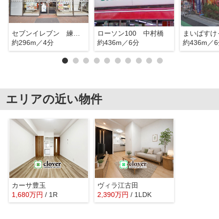
セブンイレブン 練馬貫井５丁目
ローソン100 中村橋
約296m／4分
約436m／6分
約436m／
エリアの近い物件
カーサ豊玉
ヴィラ江古田
1,680
万
円
/ 1R
2,390
万
円
/ 1LDK