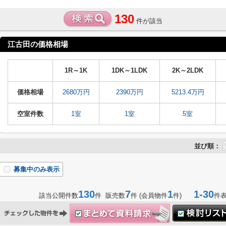
130
件が該当
江古田の価格相場
1R～1K
1DK～1LDK
2K～2LDK
価格相場
2680万円
2390万円
5213.4万円
空室件数
1室
1室
5室
並び順：
募集中のみ表示
130
7
1
1-30
該当公開件数
件 販売数
件 (会員物件
件)
件