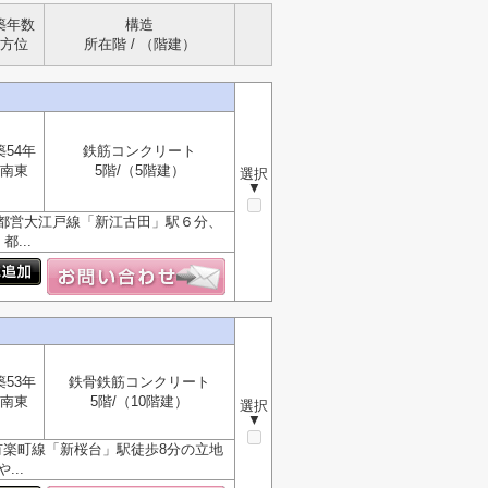
築年数
構造
方位
所在階 / （階建）
築54年
鉄筋コンクリート
南東
5階/（5階建）
選択
▼
都営大江戸線「新江古田」駅６分、
...
築53年
鉄骨鉄筋コンクリート
南東
5階/（10階建）
選択
▼
有楽町線「新桜台」駅徒歩8分の立地
..