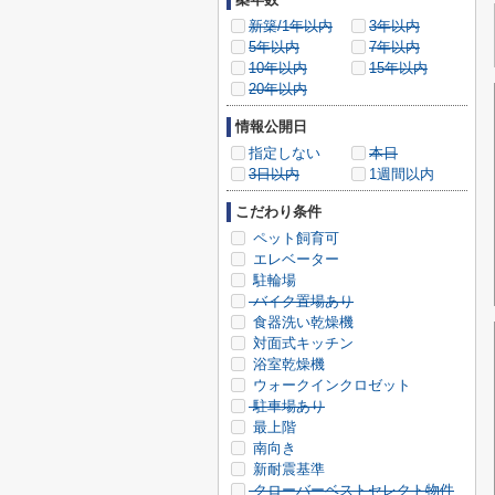
新築/1年以内
3年以内
5年以内
7年以内
10年以内
15年以内
20年以内
情報公開日
指定しない
本日
3日以内
1週間以内
こだわり条件
ペット飼育可
エレベーター
駐輪場
バイク置場あり
食器洗い乾燥機
対面式キッチン
浴室乾燥機
ウォークインクロゼット
駐車場あり
最上階
南向き
新耐震基準
クローバーベストセレクト物件