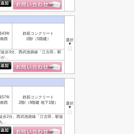
築43年
鉄筋コンクリート
南西
1階/（5階建）
選択
▼
駅徒歩3分、西武池袋線「江古田」駅
...
築57年
鉄筋コンクリート
南西
2階/（8階建 地下1階）
選択
▼
徒歩2分。西武池袋線「江古田」駅徒
..