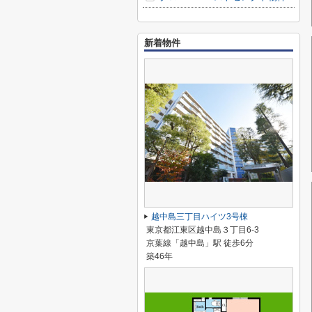
新着物件
越中島三丁目ハイツ3号棟
東京都江東区越中島３丁目6-3
京葉線「越中島」駅 徒歩6分
築46年