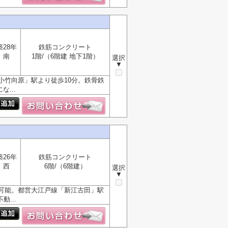
築28年
鉄筋コンクリート
南
1階/（6階建 地下1階）
選択
▼
小竹向原」駅より徒歩10分。鉄骨鉄
...
築26年
鉄筋コンクリート
西
6階/（6階建）
選択
▼
可能。都営大江戸線「新江古田」駅
...