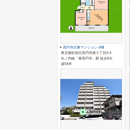
高円寺日東マンション B棟
東京都杉並区高円寺南５丁目9-4
丸ノ内線「東高円寺」駅 徒歩8分
築58年