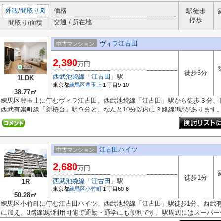
外観
/
間取り図
価格
駅徒歩
停歩
交通 / 所在地
間取り/面積
ヴィラ江古田
中古マンション
2,390
万円
徒歩3分
西武池袋線
「
江古田
」駅
1LDK
東京都
練馬区
豊玉上
１丁目9-10
38.77㎡
練馬区豊玉上に佇むヴィラ江古田。西武池袋線「江古田」駅から徒歩３分、
西武有楽町線「新桜台」駅９分と、なんと10分以内に３路線3駅があります。都
江古田ハイツ
中古マンション
2,680
万円
徒歩1分
西武池袋線
「
江古田
」駅
1R
東京都
練馬区
小竹町
１丁目60-6
50.28㎡
練馬区小竹町に佇む江古田ハイツ。西武池袋線「江古田」駅徒歩1分、西武
に加え、3路線3駅利用可能で通勤・通学にも便利です。駅周辺にはスーパーや.