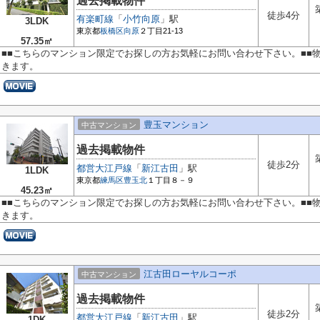
過去掲載物件
徒歩4分
有楽町線
「
小竹向原
」駅
3LDK
東京都
板橋区
向原
２丁目21-13
57.35㎡
■■こちらのマンション限定でお探しの方お気軽にお問い合わせ下さい。■■
きます。
豊玉マンション
中古マンション
過去掲載物件
徒歩2分
都営大江戸線
「
新江古田
」駅
1LDK
東京都
練馬区
豊玉北
１丁目８－９
45.23㎡
■■こちらのマンション限定でお探しの方お気軽にお問い合わせ下さい。■■
きます。
江古田ローヤルコーポ
中古マンション
過去掲載物件
徒歩2分
都営大江戸線
「
新江古田
」駅
1DK