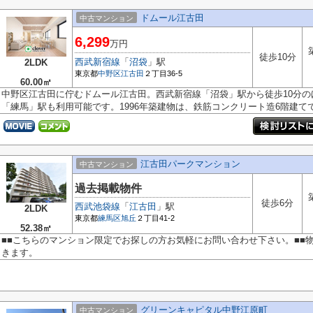
ドムール江古田
中古マンション
6,299
万円
徒歩10分
西武新宿線
「
沼袋
」駅
2LDK
東京都
中野区
江古田
２丁目36-5
60.00㎡
中野区江古田に佇むドムール江古田。西武新宿線「沼袋」駅から徒歩10分
「練馬」駅も利用可能です。1996年築建物は、鉄筋コンクリート造6階建てで全
江古田パークマンション
中古マンション
過去掲載物件
徒歩6分
西武池袋線
「
江古田
」駅
2LDK
東京都
練馬区
旭丘
２丁目41-2
52.38㎡
■■こちらのマンション限定でお探しの方お気軽にお問い合わせ下さい。■■
きます。
グリーンキャピタル中野江原町
中古マンション