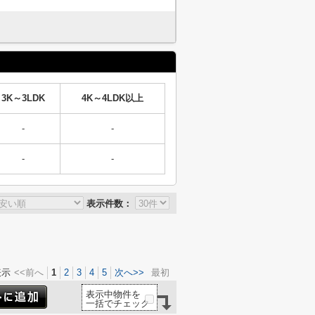
3K～3LDK
4K～4LDK以上
-
-
-
-
表示件数：
表示
<<前へ
1
2
3
4
5
次へ>>
最初
表示中物件を
一括でチェック