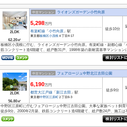
ライオンズガーデン小竹向原
中古マンション
5,298
万円
徒歩10分
有楽町線
「
小竹向原
」駅
2LDK
東京都
板橋区
小茂根
４丁目4-17
62.20㎡
板橋区小茂根に佇む、ライオンズガーデン小竹向原。有楽町線・副都心線「
筋コンクリート造6階建て、総戸数31戸、1998年築の新耐震基準マンションにな
フェアロージュ中野北江古田公園
中古マンション
6,190
万円
徒歩9分
都営大江戸線
「
新江古田
」駅
2LDK
東京都
中野区
江原町
２丁目6-3
56.80㎡
中野区江原町に佇むフェアロージュ中野江古田公園。大事な家族ペット飼育
徒歩9分。2000年2月築、鉄筋コンクリート造6階建て、総戸数24戸、施工は不動