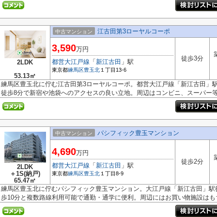
江古田第3ローヤルコーポ
中古マンション
3,590
万円
徒歩3分
都営大江戸線
「
新江古田
」駅
2LDK
東京都
練馬区
豊玉北
１丁目13-6
53.13㎡
練馬区豊玉北に佇む江古田第3ローヤルコーポ。都営大江戸線「新江古田」
徒歩8分で新宿や池袋へのアクセスの良い立地。周辺はコンビニ、スーパー等が
パシフィック豊玉マンション
中古マンション
4,690
万円
徒歩2分
都営大江戸線
「
新江古田
」駅
2LDK
＋1S(納戸)
東京都
練馬区
豊玉北
１丁目8-9
65.47㎡
練馬区豊玉北に佇むパシフィック豊玉マンション。大江戸線「新江古田」駅
歩10分と複数路線利用可能で通勤・通学に便利。周辺にはお買い物施設はもち.