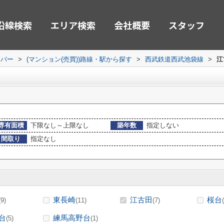
沿線検索
エリア検索
会社概要
スタッフ
ーバー
>
(マンション(売買))路線・駅から探す
>
西武鉄道西武池袋線
>
江
専有面積
下限なし～上限なし
築年数
指定しない
間取り
指定なし
東長崎
江古田
桜台
(9)
(11)
(7)
台
練馬高野台
(5)
(1)