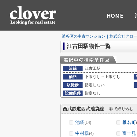
HOME
渋谷区の中古マンション｜株式会社クロ
江古田駅物件一覧
沿線
江古田駅
価格
下限なし～上限なし
駅徒歩
指定しない
設備条件
指定なし
西武鉄道西武池袋線
駅で絞り込む
池袋
椎名町
(14)
中村橋
富士見
(4)