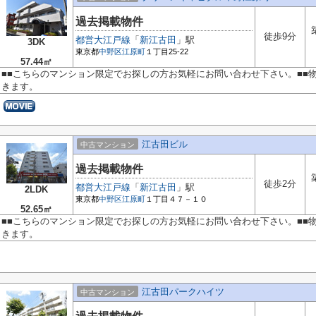
過去掲載物件
徒歩9分
都営大江戸線
「
新江古田
」駅
3DK
東京都
中野区
江原町
１丁目25-22
57.44㎡
■■こちらのマンション限定でお探しの方お気軽にお問い合わせ下さい。■■
きます。
江古田ビル
中古マンション
過去掲載物件
徒歩2分
都営大江戸線
「
新江古田
」駅
2LDK
東京都
中野区
江原町
１丁目４７－１０
52.65㎡
■■こちらのマンション限定でお探しの方お気軽にお問い合わせ下さい。■■
きます。
江古田パークハイツ
中古マンション