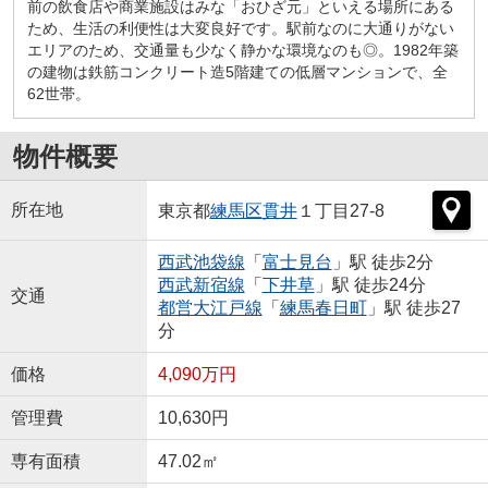
前の飲食店や商業施設はみな「おひざ元」といえる場所にある
ため、生活の利便性は大変良好です。駅前なのに大通りがない
エリアのため、交通量も少なく静かな環境なのも◎。1982年築
の建物は鉄筋コンクリート造5階建ての低層マンションで、全
62世帯。
物件概要
所在地
東京都
練馬区
貫井
１丁目27-8
西武池袋線
「
富士見台
」駅 徒歩2分
西武新宿線
「
下井草
」駅 徒歩24分
交通
都営大江戸線
「
練馬春日町
」駅 徒歩27
分
価格
4,090万円
管理費
10,630円
専有面積
47.02㎡