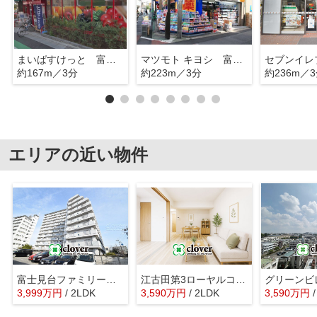
まいばすけっと 富士見台駅北
マツモト キヨシ 富士見台駅前店
約167m／3分
約223m／3分
約236m／
エリアの近い物件
富士見台ファミリーマンション
江古田第3ローヤルコーポ
グリーンビ
3,999
万
円
/ 2LDK
3,590
万
円
/ 2LDK
3,590
万
円