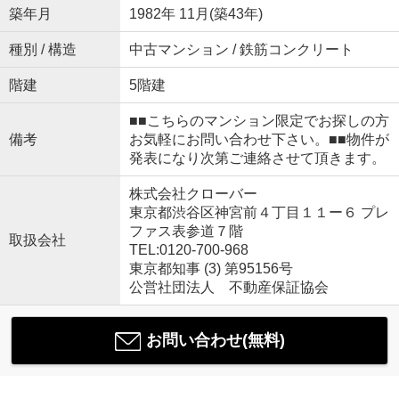
築年月
1982年 11月(築43年)
種別 / 構造
中古マンション / 鉄筋コンクリート
階建
5階建
■■こちらのマンション限定でお探しの方
備考
お気軽にお問い合わせ下さい。■■物件が
発表になり次第ご連絡させて頂きます。
株式会社クローバー
東京都渋谷区神宮前４丁目１１ー６ プレ
ファス表参道７階
取扱会社
TEL:0120-700-968
東京都知事 (3) 第95156号
公営社団法人 不動産保証協会
お問い合わせ(無料)