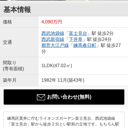
基本情報
価格
4,090万円
西武池袋線
「
富士見台
」駅 徒歩2分
西武新宿線
「
下井草
」駅 徒歩24分
交通
都営大江戸線
「
練馬春日町
」駅 徒歩27
分
間取り
1LDK(47.02㎡)
(専有面積)
築年月
1982年 11月(築43年)
お問い合わせ(無料)
練馬区貫井に佇むライオンズガーデン富士見台。西武池袋線
「富士見台」駅から徒歩２分とい駅前の立地です。もちろん駅