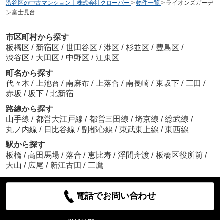
渋谷区の中古マンション｜株式会社クローバー
>
物件一覧
>
ライオンズガーデ
ン富士見台
市区町村から探す
板橋区
/
新宿区
/
世田谷区
/
港区
/
杉並区
/
豊島区
/
渋谷区
/
大田区
/
中野区
/
江東区
町名から探す
代々木
/
上池台
/
南麻布
/
上落合
/
南長崎
/
東坂下
/
三田
/
赤坂
/
坂下
/
北新宿
路線から探す
山手線
/
都営大江戸線
/
都営三田線
/
埼京線
/
総武線
/
丸ノ内線
/
日比谷線
/
副都心線
/
東武東上線
/
東西線
駅から探す
板橋
/
高田馬場
/
落合
/
恵比寿
/
浮間舟渡
/
板橋区役所前
/
大山
/
広尾
/
新江古田
/
三鷹
電話でお問い合わせ