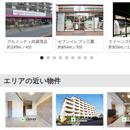
グルメシティ武蔵境店
セブンイレブン三鷹井口３丁目
約249m／4分
約654m／9分
約916m／1
エリアの近い物件