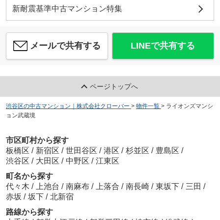
新耐震基準中古マンション特集
メールで共有する
LINEで共有する
ページトップへ
渋谷区の中古マンション｜株式会社クローバー
>
物件一覧
>
ライオンズマンシ
ョン武蔵境
市区町村から探す
板橋区
/
新宿区
/
世田谷区
/
港区
/
杉並区
/
豊島区
/
渋谷区
/
大田区
/
中野区
/
江東区
町名から探す
代々木
/
上池台
/
南麻布
/
上落合
/
南長崎
/
東坂下
/
三田
/
赤坂
/
坂下
/
北新宿
路線から探す