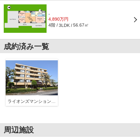
-
4,890万円
4階
56.67㎡
3LDK
成約済み一覧
ライオンズマンション武蔵境
周辺施設