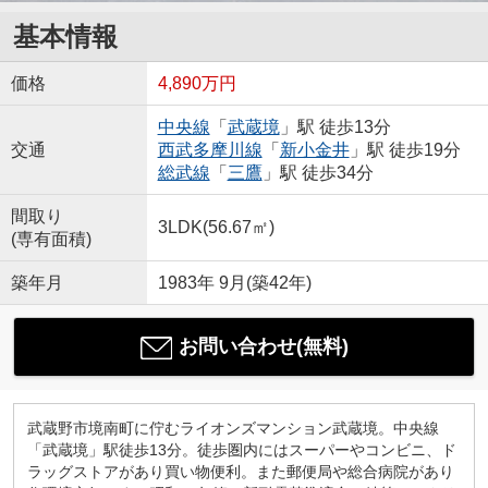
基本情報
価格
4,890万円
中央線
「
武蔵境
」駅 徒歩13分
交通
西武多摩川線
「
新小金井
」駅 徒歩19分
総武線
「
三鷹
」駅 徒歩34分
間取り
3LDK(56.67㎡)
(専有面積)
築年月
1983年 9月(築42年)
お問い合わせ(無料)
武蔵野市境南町に佇むライオンズマンション武蔵境。中央線
「武蔵境」駅徒歩13分。徒歩圏内にはスーパーやコンビニ、ド
ラッグストアがあり買い物便利。また郵便局や総合病院があり