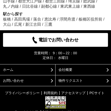
山手線
/
都営大江戸線
/
都営三田線
/
埼京線
/
総武線
/
丸ノ内線
/
日比谷線
/
副都心線
/
東武東上線
/
東西線
駅から探す
板橋
/
高田馬場
/
落合
/
恵比寿
/
浮間舟渡
/
板橋区役所前
/
大山
/
広尾
/
新江古田
/
三鷹
電話でお問い合わせ
営業時間：
9：00～22：00
定休日：
水曜日
ホーム
会社概要
お問い合わせ
物件リクエスト
プライバシーポリシー
利用規約
アクセスマップ
PCサイト