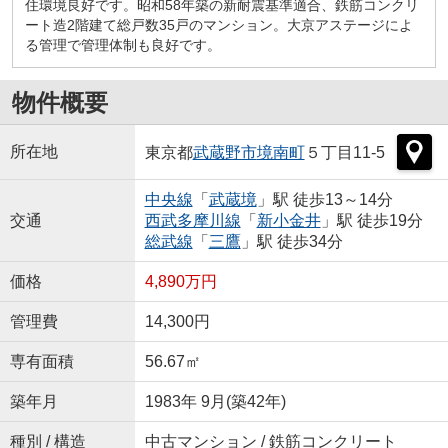
住環境良好です。昭和58年築の新耐震基準適合、鉄筋コンクリ
ート造2階建て総戸数35戸のマンション。大京アステージによ
る管理で管理体制も良好です。
物件概要
所在地
東京都
武蔵野市
境南町
５丁目11-5
中央線
「
武蔵境
」駅 徒歩13～14分
交通
西武多摩川線
「
新小金井
」駅 徒歩19分
総武線
「
三鷹
」駅 徒歩34分
価格
4,890万円
管理費
14,300円
専有面積
56.67㎡
築年月
1983年 9月(築42年)
種別 / 構造
中古マンション / 鉄筋コンクリート