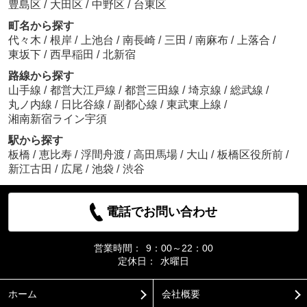
豊島区
/
大田区
/
中野区
/
台東区
町名から探す
代々木
/
根岸
/
上池台
/
南長崎
/
三田
/
南麻布
/
上落合
/
東坂下
/
西早稲田
/
北新宿
路線から探す
山手線
/
都営大江戸線
/
都営三田線
/
埼京線
/
総武線
/
丸ノ内線
/
日比谷線
/
副都心線
/
東武東上線
/
湘南新宿ライン宇須
駅から探す
板橋
/
恵比寿
/
浮間舟渡
/
高田馬場
/
大山
/
板橋区役所前
/
新江古田
/
広尾
/
池袋
/
渋谷
電話でお問い合わせ
営業時間：
9：00～22：00
定休日：
水曜日
ホーム
会社概要