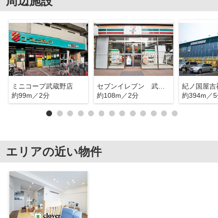
周辺施設
ミニコープ武蔵野店
セブンイレブン 武蔵野井の頭通り
紀ノ国屋吉
約99m／2分
約108m／2分
約394m／
エリアの近い物件