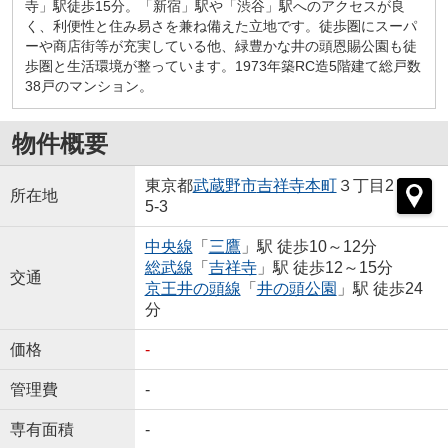
寺」駅徒歩15分。「新宿」駅や「渋谷」駅へのアクセスが良
く、利便性と住み易さを兼ね備えた立地です。徒歩圏にスーパ
ーや商店街等が充実している他、緑豊かな井の頭恩賜公園も徒
歩圏と生活環境が整っています。1973年築RC造5階建て総戸数
38戸のマンション。
物件概要
東京都
武蔵野市
吉祥寺本町
３丁目2
所在地
5-3
中央線
「
三鷹
」駅 徒歩10～12分
総武線
「
吉祥寺
」駅 徒歩12～15分
交通
京王井の頭線
「
井の頭公園
」駅 徒歩24
分
価格
-
管理費
-
専有面積
-