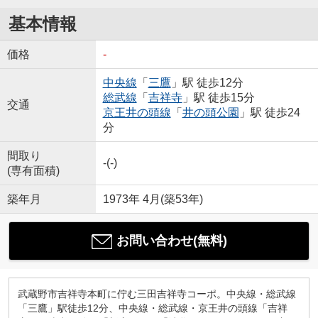
基本情報
価格
-
中央線
「
三鷹
」駅 徒歩12分
総武線
「
吉祥寺
」駅 徒歩15分
交通
京王井の頭線
「
井の頭公園
」駅 徒歩24
分
間取り
-(-)
(専有面積)
築年月
1973年 4月(築53年)
お問い合わせ(無料)
武蔵野市吉祥寺本町に佇む三田吉祥寺コーポ。中央線・総武線
「三鷹」駅徒歩12分、中央線・総武線・京王井の頭線「吉祥