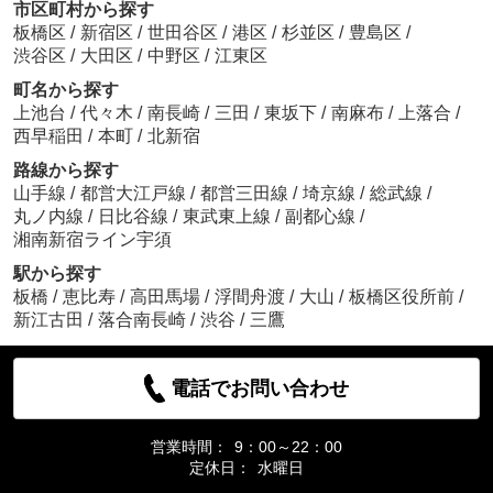
市区町村から探す
板橋区
/
新宿区
/
世田谷区
/
港区
/
杉並区
/
豊島区
/
渋谷区
/
大田区
/
中野区
/
江東区
町名から探す
上池台
/
代々木
/
南長崎
/
三田
/
東坂下
/
南麻布
/
上落合
/
西早稲田
/
本町
/
北新宿
路線から探す
山手線
/
都営大江戸線
/
都営三田線
/
埼京線
/
総武線
/
丸ノ内線
/
日比谷線
/
東武東上線
/
副都心線
/
湘南新宿ライン宇須
駅から探す
板橋
/
恵比寿
/
高田馬場
/
浮間舟渡
/
大山
/
板橋区役所前
/
新江古田
/
落合南長崎
/
渋谷
/
三鷹
電話でお問い合わせ
営業時間：
9：00～22：00
定休日：
水曜日