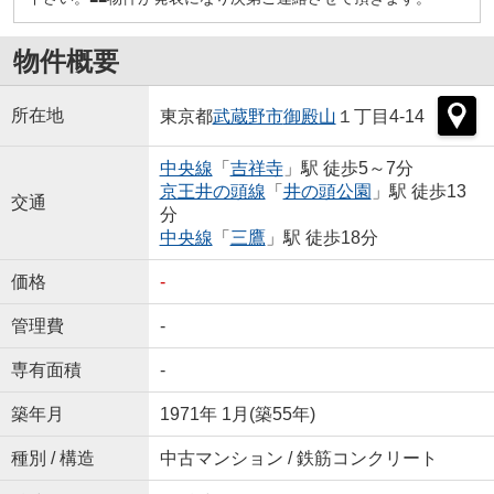
物件概要
所在地
東京都
武蔵野市
御殿山
１丁目4-14
中央線
「
吉祥寺
」駅 徒歩5～7分
京王井の頭線
「
井の頭公園
」駅 徒歩13
交通
分
中央線
「
三鷹
」駅 徒歩18分
価格
-
管理費
-
専有面積
-
築年月
1971年 1月(築55年)
種別 / 構造
中古マンション / 鉄筋コンクリート