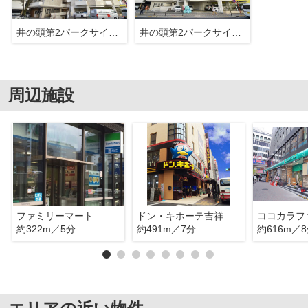
井の頭第2パークサイドマンション
井の頭第2パークサイドマンション
周辺施設
ファミリーマート 吉祥寺通り店
ドン・キホーテ吉祥寺駅前店
約322m／5分
約491m／7分
約616m／