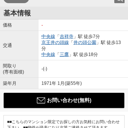
基本情報
価格
-
中央線
「
吉祥寺
」駅 徒歩7分
京王井の頭線
「
井の頭公園
」駅 徒歩13
交通
分
中央線
「
三鷹
」駅 徒歩18分
間取り
-(-)
(専有面積)
築年月
1971年 1月(築55年)
お問い合わせ(無料)
■■こちらのマンション限定でお探しの方お気軽にお問い合わせ
下さい。■■物件が発表になり次第ご連絡させて頂きます。