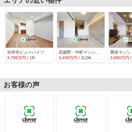
エリアの近い物件
吉祥寺ビューハイツ
武蔵野・中町マンション
3,799
万
円
/ 1R
3,499
万
円
/ 2LDK
3,890
万
円
お客様の声