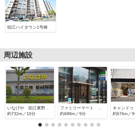
狛江ハイタウン1号棟
周辺施設
いなげや 狛江東野川店
ファミリーマート 調布入間町店
約732m／10分
約688m／9分
約676m／