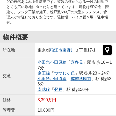
どの自然あふれる住環境です。複数の棟からなる一段の団地で
とても広い敷地にゆったりと建っています。建物はSRC造11階
建て、フジタ工業が施工。総戸数593戸の大型レジデンス。管
理人が常駐しており安心です。駐輪場・バイク置き場・駐車場
有。
物件概要
所在地
東京都
狛江市
東野川
３丁目17-1
小田急小田原線
「
喜多見
」駅 徒歩16～1
7分
京王線
「
つつじヶ丘
」駅 徒歩23～24分
交通
小田急小田原線
「
成城学園前
」駅 徒歩2
6分
南武線
「
登戸
」駅 徒歩50分
価格
3,390万円
管理費
10,880円