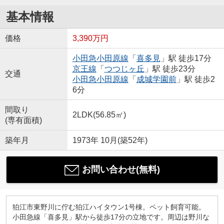
基本情報
価格
3,390万円
小田急小田原線
「
喜多見
」駅 徒歩17分
京王線
「
つつじヶ丘
」駅 徒歩23分
交通
小田急小田原線
「
成城学園前
」駅 徒歩2
6分
間取り
2LDK(56.85㎡)
(専有面積)
築年月
1973年 10月(築52年)
お問い合わせ(無料)
狛江市東野川に佇む狛江ハイタウン1号棟。ペット飼育可能。
小田急線「喜多見」駅から徒歩17分の立地です。周辺は野川な