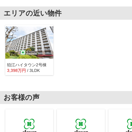
エリアの近い物件
狛江ハイタウン2号棟
3,398
万
円
/ 3LDK
お客様の声