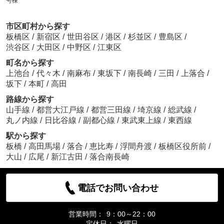
号棟
市区町村から探す
板橋区
/
新宿区
/
世田谷区
/
港区
/
杉並区
/
豊島区
/
渋谷区
/
大田区
/
中野区
/
江東区
町名から探す
上池台
/
代々木
/
南麻布
/
東坂下
/
南長崎
/
三田
/
上落合
/
坂下
/
本町
/
高田
路線から探す
山手線
/
都営大江戸線
/
都営三田線
/
埼京線
/
総武線
/
丸ノ内線
/
日比谷線
/
副都心線
/
東武東上線
/
東西線
駅から探す
板橋
/
高田馬場
/
落合
/
恵比寿
/
浮間舟渡
/
板橋区役所前
/
大山
/
広尾
/
新江古田
/
落合南長崎
電話でお問い合わせ
営業時間：
9：00～22：00
定休日：
水曜日