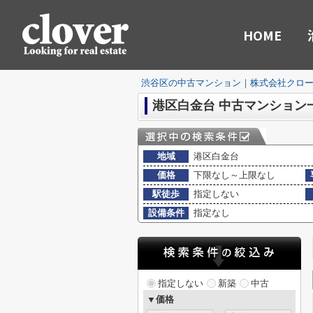
HOME
渋谷区の中古マンション｜株式会社クロ
港区白金台 中古マンション
地域
港区白金台
価格
下限なし～上限なし
駅徒歩
指定しない
設備条件
指定なし
指定しない
新築
中古
▼価格