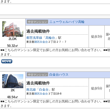
きます。
ニューウェルハイツ高輪
中古マンション
過去掲載物件
築
徒歩3分
都営浅草線
「
高輪台
」駅
2LDK
東京都
港区
白金台
２丁目２７－７
50.32㎡
■■こちらのマンション限定でお探しの方お気軽にお問い合わせ下さい。■■
きます。
白金台ハウス
中古マンション
過去掲載物件
築
徒歩5分
南北線
「
白金台
」駅
2K
東京都
港区
白金台
３丁目18-8
48.54㎡
■■こちらのマンション限定でお探しの方お気軽にお問い合わせ下さい。■■
きます。