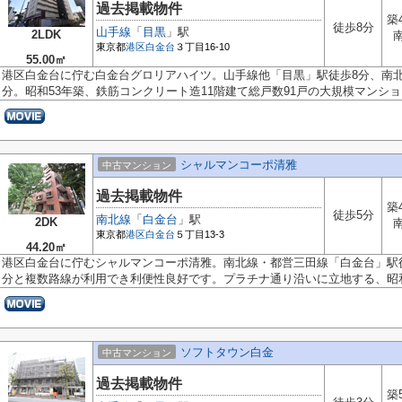
過去掲載物件
築
徒歩8分
山手線
「
目黒
」駅
2LDK
東京都
港区
白金台
３丁目16-10
55.00㎡
港区白金台に佇む白金台グロリアハイツ。山手線他「目黒」駅徒歩8分、南
分。昭和53年築、鉄筋コンクリート造11階建て総戸数91戸の大規模マンション
シャルマンコーポ清雅
中古マンション
過去掲載物件
築
徒歩5分
南北線
「
白金台
」駅
2DK
東京都
港区
白金台
５丁目13-3
44.20㎡
港区白金台に佇むシャルマンコーポ清雅。南北線・都営三田線「白金台」駅徒
分と複数路線が利用でき利便性良好です。プラチナ通り沿いに立地する、昭和.
ソフトタウン白金
中古マンション
過去掲載物件
築