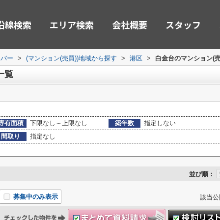
沿線検索
エリア検索
会社概要
スタッフ
ーバー
>
(マンション(売買))地域から探す
>
港区
>
白金台のマンション(売
一覧
専有面積
下限なし～上限なし
築年数
指定しない
間取り
指定なし
並び順：
募集中のみ表示
該当公