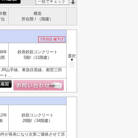
一括でチェック
年数
構造
方位
所在階 / （階建）
7月31日 値下げ
48年
鉄骨鉄筋コンクリート
選択
南西
5階/（11階建）
▼
JR山手線、東急目黒線、都営三田
ト...
12年
鉄筋コンクリート
南
28階/（34階建）
物件が発表になり次第ご連絡させて頂