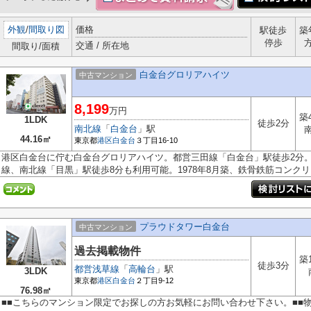
外観
/
間取り図
価格
駅徒歩
築
停歩
交通 / 所在地
間取り/面積
白金台グロリアハイツ
中古マンション
8,199
万円
築
1LDK
徒歩2分
南北線
「
白金台
」駅
44.16㎡
東京都
港区
白金台
３丁目16-10
港区白金台に佇む白金台グロリアハイツ。都営三田線「白金台」駅徒歩2分。
線、南北線「目黒」駅徒歩8分も利用可能。1978年8月築、鉄骨鉄筋コンクリー
プラウドタワー白金台
中古マンション
過去掲載物件
築
徒歩3分
都営浅草線
「
高輪台
」駅
3LDK
東京都
港区
白金台
２丁目9-12
76.98㎡
■■こちらのマンション限定でお探しの方お気軽にお問い合わせ下さい。■■