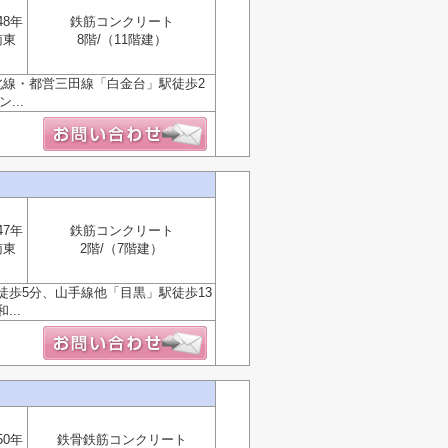
48年
鉄筋コンクリート
南東
8階/（11階建）
北線・都営三田線「白金台」駅徒歩2
...
47年
鉄筋コンクリート
南東
2階/（7階建）
歩5分、山手線他「目黒」駅徒歩13
..
50年
鉄骨鉄筋コンクリート