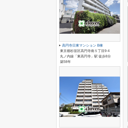
高円寺日東マンション B棟
東京都杉並区高円寺南５丁目9-4
丸ノ内線「東高円寺」駅 徒歩8分
築58年