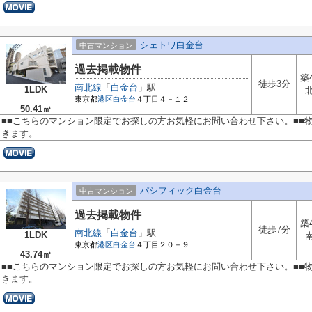
シェトワ白金台
中古マンション
過去掲載物件
築
徒歩3分
南北線
「
白金台
」駅
1LDK
東京都
港区
白金台
４丁目４－１２
50.41㎡
■■こちらのマンション限定でお探しの方お気軽にお問い合わせ下さい。■■
きます。
パシフィック白金台
中古マンション
過去掲載物件
築
徒歩7分
南北線
「
白金台
」駅
1LDK
東京都
港区
白金台
４丁目２０－９
43.74㎡
■■こちらのマンション限定でお探しの方お気軽にお問い合わせ下さい。■■
きます。