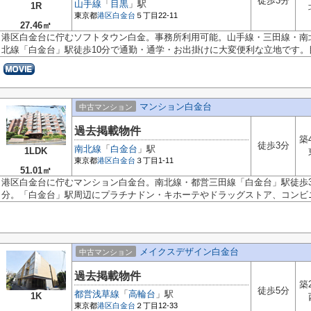
徒歩3分
山手線
「
目黒
」駅
1R
東京都
港区
白金台
５丁目22-11
27.46㎡
港区白金台に佇むソフトタウン白金。事務所利用可能。山手線・三田線・南
北線「白金台」駅徒歩10分で通勤・通学・お出掛けに大変便利な立地です。目.
マンション白金台
中古マンション
過去掲載物件
築
徒歩3分
南北線
「
白金台
」駅
1LDK
東京都
港区
白金台
３丁目1-11
51.01㎡
港区白金台に佇むマンション白金台。南北線・都営三田線「白金台」駅徒歩3
分。「白金台」駅周辺にプラチナドン・キホーテやドラッグストア、コンビニ.
メイクスデザイン白金台
中古マンション
過去掲載物件
築
徒歩5分
都営浅草線
「
高輪台
」駅
1K
東京都
港区
白金台
２丁目12-33