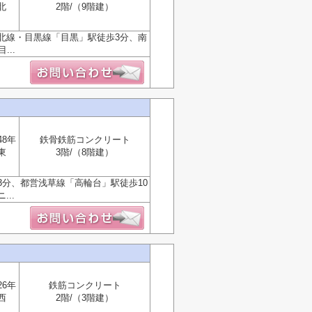
北
2階/（9階建）
北線・目黒線「目黒」駅徒歩3分、南
..
48年
鉄骨鉄筋コンクリート
東
3階/（8階建）
分、都営浅草線「高輪台」駅徒歩10
..
26年
鉄筋コンクリート
西
2階/（3階建）