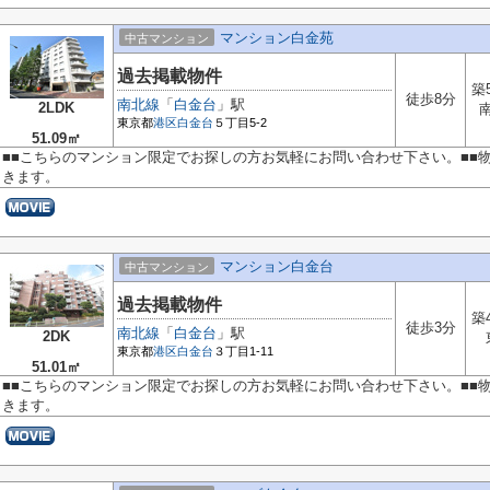
マンション白金苑
中古マンション
過去掲載物件
築
徒歩8分
南北線
「
白金台
」駅
2LDK
東京都
港区
白金台
５丁目5-2
51.09㎡
■■こちらのマンション限定でお探しの方お気軽にお問い合わせ下さい。■■
きます。
マンション白金台
中古マンション
過去掲載物件
築
徒歩3分
南北線
「
白金台
」駅
2DK
東京都
港区
白金台
３丁目1-11
51.01㎡
■■こちらのマンション限定でお探しの方お気軽にお問い合わせ下さい。■■
きます。