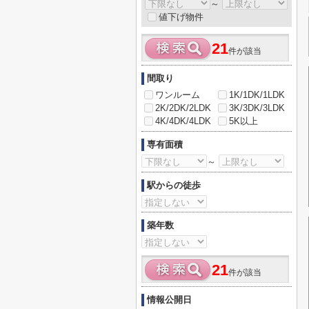
～
値下げ物件
21
件が該当
間取り
ワンルーム
1K/1DK/1LDK
2K/2DK/2LDK
3K/3DK/3LDK
4K/4DK/4LDK
5K以上
専有面積
～
駅からの徒歩
築年数
21
件が該当
情報公開日