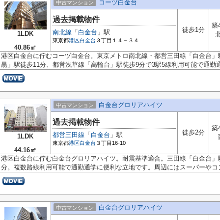
コーヅ白金台
中古マンション
過去掲載物件
築
徒歩1分
南北線
「
白金台
」駅
1LDK
東京都
港区
白金台
３丁目１４－３４
40.86㎡
港区白金台に佇むコーヅ白金台。東京メトロ南北線・都営三田線「白金台」
黒」駅徒歩11分、都営浅草線「高輪台」駅徒歩9分で3駅5線利用可能で通勤通.
白金台グロリアハイツ
中古マンション
過去掲載物件
築
徒歩2分
都営三田線
「
白金台
」駅
1LDK
東京都
港区
白金台
３丁目16-10
44.16㎡
港区白金台に佇む白金台グロリアハイツ。耐震基準適合。三田線「白金台」
分。複数路線利用可能で通勤通学に便利な立地です。周辺にはスーパーやコン.
白金台グロリアハイツ
中古マンション