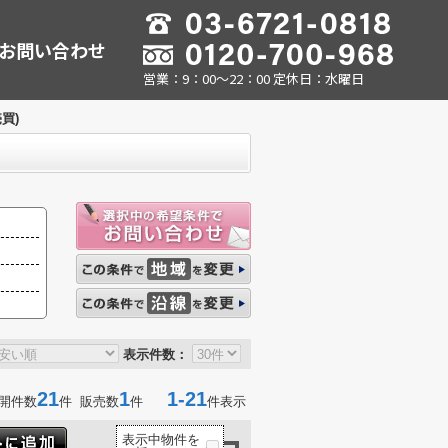
お問い合わせ
営業：9：00～22：00 定休日：水曜日
買)
表示件数：
21
1
1-21
開件数
件 販売数
件
件表示
表示中物件を