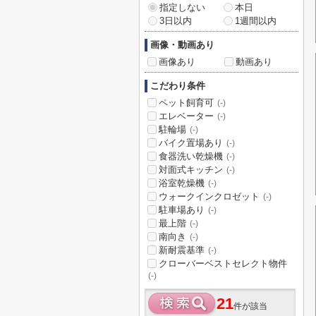
指定しない
本日
3日以内
1週間以内
画像・動画あり
画像あり
動画あり
こだわり条件
ペット飼育可
(-)
エレベーター
(-)
駐輪場
(-)
バイク置場あり
(-)
食器洗い乾燥機
(-)
対面式キッチン
(-)
浴室乾燥機
(-)
ウォークインクロゼット
(-)
駐車場あり
(-)
最上階
(-)
南向き
(-)
新耐震基準
(-)
クローバーベストセレクト物件
(-)
21
件が該当