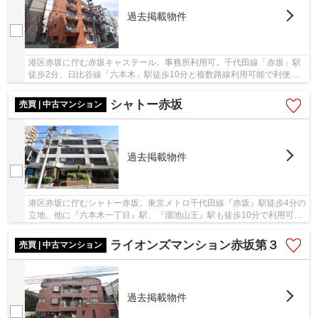
過去掲載物件
港区赤坂に佇む赤坂キャステール。事務所利用可。千代田線「赤坂」駅
徒歩2分、日比谷線「六本木」駅徒歩10分と複数路線利用可能で利便性
良好な立地。毎日の通勤も楽々です。周辺にはス...
シャトー赤坂
売買 | 中古マンション
過去掲載物件
港区赤坂に佇むシャトー赤坂。東京メトロ千代田線『赤坂』駅徒歩4分の
立地。他に『六本木一丁目』駅、『溜池山王』駅も徒歩10分で利用可能
です。昭和44年4月築、RC造10階建て、総戸数5...
ライオンズマンション赤坂第３
売買 | 中古マンション
過去掲載物件