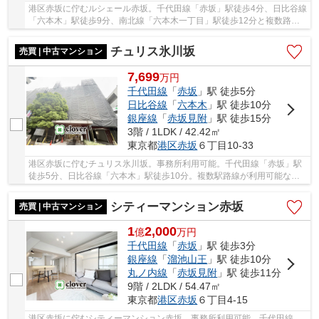
港区赤坂に佇むルシェール赤坂。千代田線「赤坂」駅徒歩4分、日比谷線
「六本木」駅徒歩9分、南北線「六本木一丁目」駅徒歩12分と複数路線
利用可能な利便性に富んだ立地。周辺には赤坂...
チュリス氷川坂
売買 | 中古マンション
7,699
万
円
千代田線
「
赤坂
」駅 徒歩5分
日比谷線
「
六本木
」駅 徒歩10分
銀座線
「
赤坂見附
」駅 徒歩15分
3階 / 1LDK / 42.42㎡
東京都
港区
赤坂
６丁目10-33
港区赤坂に佇むチュリス氷川坂。事務所利用可能。千代田線「赤坂」駅
徒歩5分、日比谷線「六本木」駅徒歩10分。複数駅路線が利用可能な立
地です。周辺にはお店も多く点在しており、グル...
シティーマンション赤坂
売買 | 中古マンション
1
2,000
億
万
円
千代田線
「
赤坂
」駅 徒歩3分
銀座線
「
溜池山王
」駅 徒歩10分
丸ノ内線
「
赤坂見附
」駅 徒歩11分
9階 / 2LDK / 54.47㎡
東京都
港区
赤坂
６丁目4-15
港区赤坂に佇むシティーマンション赤坂。事務所利用可能。千代田線