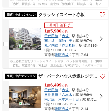
「赤坂」駅徒歩3分、銀座線・南北線「溜池山王」駅徒歩10分、丸ノ内
線「赤坂見附」駅徒歩11分。周辺には赤坂サカスを...
クラッシィスイート赤坂
売買 | 中古マンション
8月3日 値下げ
1
5,980
億
万
円
千代田線
「
赤坂
」駅 徒歩4分
南北線
「
溜池山王
」駅 徒歩7分
丸ノ内線
「
赤坂見附
」駅 徒歩11分
5階 / 1LDK / 13.00㎡
東京都
港区
赤坂
２丁目17-64
港区赤坂に佇むクラッシィスイート赤坂。ペット飼育可能。千代田線
「赤坂」駅徒歩4分、南北線「溜池山王」駅徒歩7分、「六本木一丁目」
駅徒歩10分、丸ノ内線「赤坂見附」駅徒歩11分。...
ザ・パークハウス赤坂レジデンス
売買 | 中古マンション
1
6,499
億
万
円
千代田線
「
赤坂
」駅 徒歩4分
日比谷線
「
六本木
」駅 徒歩9分
南北線
「
六本木一丁目
」駅 徒歩13分
9階 / 1LDK / 42.79㎡
東京都
港区
赤坂
６丁目12-14