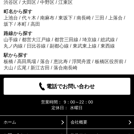
渋谷区
/
大田区
/
中野区
/
江東区
町名から探す
上池台
/
代々木
/
南麻布
/
東坂下
/
南長崎
/
三田
/
上落合
/
坂下
/
本町
/
高田
路線から探す
山手線
/
都営大江戸線
/
都営三田線
/
埼京線
/
総武線
/
丸ノ内線
/
日比谷線
/
副都心線
/
東武東上線
/
東西線
駅から探す
板橋
/
高田馬場
/
落合
/
恵比寿
/
浮間舟渡
/
板橋区役所前
/
大山
/
広尾
/
新江古田
/
落合南長崎
電話でお問い合わせ
営業時間：
9：00～22：00
定休日：
水曜日
ホーム
会社概要