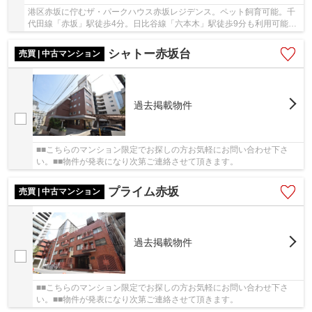
港区赤坂に佇むザ・パークハウス赤坂レジデンス。ペット飼育可能。千
代田線「赤坂」駅徒歩4分。日比谷線「六本木」駅徒歩9分も利用可能。
2014年1月築、鉄筋コンクリート造13階建て、総...
シャトー赤坂台
売買 | 中古マンション
過去掲載物件
■■こちらのマンション限定でお探しの方お気軽にお問い合わせ下さ
い。■■物件が発表になり次第ご連絡させて頂きます。
プライム赤坂
売買 | 中古マンション
過去掲載物件
■■こちらのマンション限定でお探しの方お気軽にお問い合わせ下さ
い。■■物件が発表になり次第ご連絡させて頂きます。