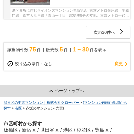
港区赤坂に佇むライオンズマンション赤坂第3。東京メトロ銀座線・半蔵
門線・都営大江戸線「青山一丁目」駅徒歩9分の立地。東京メトロ千代田
線「乃木坂」駅も徒歩9分で利用可能です。昭...
次の30件へ
75
5
1～30
該当物件数
件
販売数
件
件を表示
変更
絞り込み条件：
なし
ページトップへ
渋谷区の中古マンション｜株式会社クローバー
>
(マンション(売買))地域から
探す
>
港区
>
赤坂のマンション(売買)
市区町村から探す
板橋区
/
新宿区
/
世田谷区
/
港区
/
杉並区
/
豊島区
/