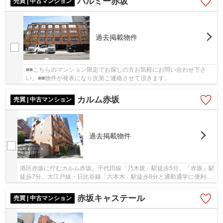
バルミー赤坂
売買 | 中古マンション
過去掲載物件
■■こちらのマンション限定でお探しの方お気軽にお問い合わせ下さ
い。■■物件が発表になり次第ご連絡させて頂きます。
カルム赤坂
売買 | 中古マンション
過去掲載物件
港区赤坂に佇むカルム赤坂。千代田線「乃木坂」駅徒歩5分、「赤坂」駅
徒歩7分。大江戸線・日比谷線「六本木」駅徒歩8分と通勤通学に便利な
立地で静かな住環境です。近隣にミッドタウン...
赤坂キャステール
売買 | 中古マンション