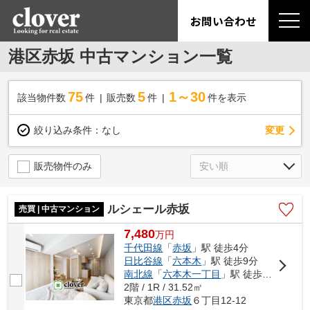
お問い合わせ
港区赤坂 中古マンション一覧
75
5
1～30
該当物件数
件
販売数
件
件を表示
変更
絞り込み条件：
なし
販売物件のみ
ルシェール赤坂
売買 | 中古マンション
7,480
万
円
千代田線
「
赤坂
」駅 徒歩4分
日比谷線
「
六本木
」駅 徒歩9分
南北線
「
六本木一丁目
」駅 徒歩12分
2階 / 1R / 31.52㎡
東京都
港区
赤坂
６丁目12-12