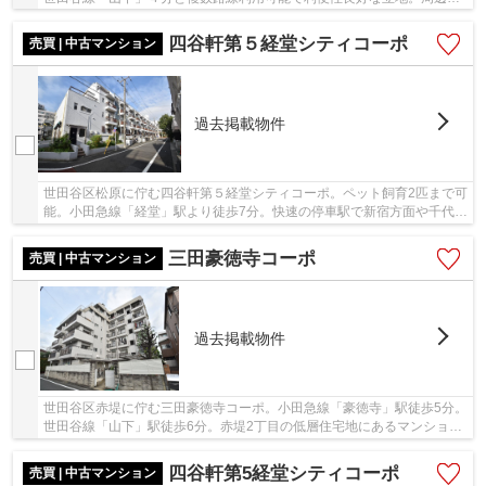
境は閑静な住宅街で、豪徳寺駅前には飲食店な...
四谷軒第５経堂シティコーポ
売買 | 中古マンション
過去掲載物件
世田谷区松原に佇む四谷軒第５経堂シティコーポ。ペット飼育2匹まで可
能。小田急線「経堂」駅より徒歩7分。快速の停車駅で新宿方面や千代田
線にも1本でアクセスできます。昭和49年築、...
三田豪徳寺コーポ
売買 | 中古マンション
過去掲載物件
世田谷区赤堤に佇む三田豪徳寺コーポ。小田急線「豪徳寺」駅徒歩5分。
世田谷線「山下」駅徒歩6分。赤堤2丁目の低層住宅地にあるマンショ
ン。外観や共用部分は手入れがしっかりとなされ...
四谷軒第5経堂シティコーポ
売買 | 中古マンション