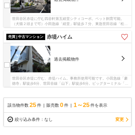
世田谷区赤堤に佇む四谷軒第五経堂シティコーポ。ペット飼育可能。
（犬猫２頭まで可）小田急線「経堂」駅徒歩７分、東急世田谷線「松
原」駅11分の立地。周辺にはスーパーやコンビニ、...
赤堤ハイム
売買 | 中古マンション
過去掲載物件
世田谷区赤堤に佇む、赤堤ハイム。事務所使用可能です。小田急線「豪
徳寺」駅徒歩6分、世田谷線「山下」駅徒歩6分。ビッグターミナル「新
宿」駅まで「豪徳寺」駅から9駅、乗車時間15分...
25
0
1～25
該当物件数
件
販売数
件
件を表示
変更
絞り込み条件：
なし