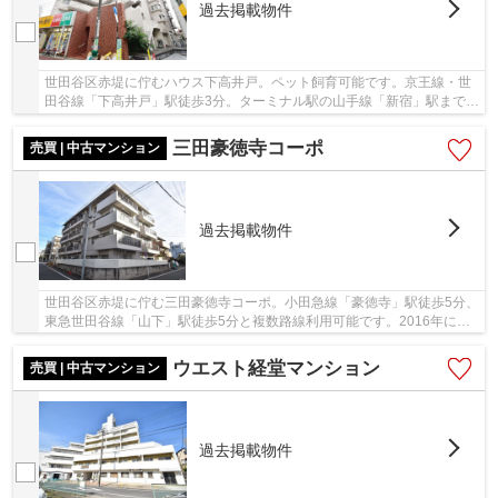
過去掲載物件
世田谷区赤堤に佇むハウス下高井戸。ペット飼育可能です。京王線・世
田谷線「下高井戸」駅徒歩3分。ターミナル駅の山手線「新宿」駅まで4
駅、乗車時間15分でアクセス可能な利便性と住...
三田豪徳寺コーポ
売買 | 中古マンション
過去掲載物件
世田谷区赤堤に佇む三田豪徳寺コーポ。小田急線「豪徳寺」駅徒歩5分、
東急世田谷線「山下」駅徒歩5分と複数路線利用可能です。2016年に大
規模修繕工事実施済み、防犯カメラも設置され...
ウエスト経堂マンション
売買 | 中古マンション
過去掲載物件