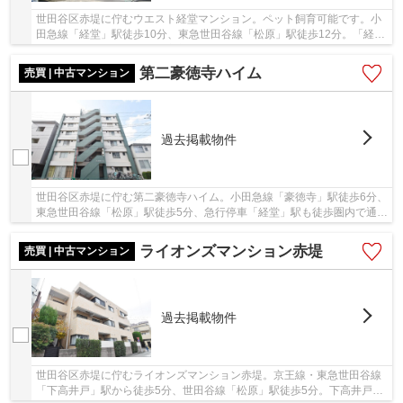
世田谷区赤堤に佇むウエスト経堂マンション。ペット飼育可能です。小
田急線「経堂」駅徒歩10分、東急世田谷線「松原」駅徒歩12分。「経
堂」駅は急行停車駅で、新宿方面のアクセス利便...
第二豪徳寺ハイム
売買 | 中古マンション
過去掲載物件
世田谷区赤堤に佇む第二豪徳寺ハイム。小田急線「豪徳寺」駅徒歩6分、
東急世田谷線「松原」駅徒歩5分、急行停車「経堂」駅も徒歩圏内で通勤
通学に便利です。バス停も近くにあります。...
ライオンズマンション赤堤
売買 | 中古マンション
過去掲載物件
世田谷区赤堤に佇むライオンズマンション赤堤。京王線・東急世田谷線
「下高井戸」駅から徒歩5分、世田谷線「松原」駅徒歩5分。下高井戸駅