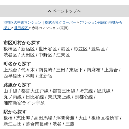
ページトップへ
渋谷区の中古マンション｜株式会社クローバー
>
(マンション(売買))地域から
探す
>
世田谷区
>
赤堤のマンション(売買)
市区町村から探す
板橋区
/
新宿区
/
世田谷区
/
港区
/
杉並区
/
豊島区
/
渋谷区
/
大田区
/
中野区
/
江東区
町名から探す
上池台
/
代々木
/
南長崎
/
三田
/
東坂下
/
南麻布
/
上落合
/
西早稲田
/
本町
/
北新宿
路線から探す
山手線
/
都営大江戸線
/
都営三田線
/
埼京線
/
総武線
/
丸ノ内線
/
日比谷線
/
東武東上線
/
副都心線
/
湘南新宿ライン宇須
駅から探す
板橋
/
恵比寿
/
高田馬場
/
浮間舟渡
/
大山
/
板橋区役所前
/
新江古田
/
落合南長崎
/
渋谷
/
三鷹