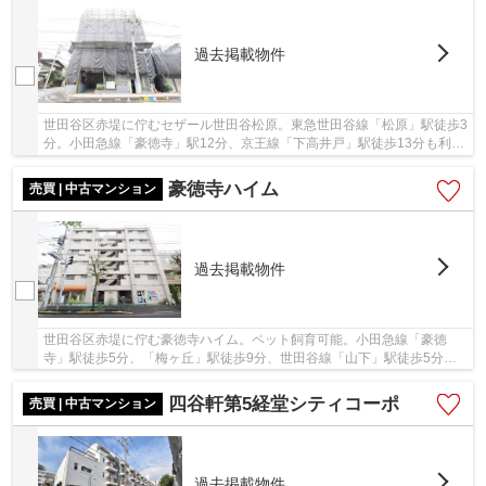
過去掲載物件
世田谷区赤堤に佇むセザール世田谷松原。東急世田谷線「松原」駅徒歩3
分。小田急線「豪徳寺」駅12分、京王線「下高井戸」駅徒歩13分も利用
可能。1997年8月、鉄筋コンクリート造地下1階...
豪徳寺ハイム
売買 | 中古マンション
過去掲載物件
世田谷区赤堤に佇む豪徳寺ハイム。ペット飼育可能。小田急線「豪徳
寺」駅徒歩5分、「梅ヶ丘」駅徒歩9分、世田谷線「山下」駅徒歩5分。
井の頭線「東松原」駅へも徒歩15分と利便性の良い...
四谷軒第5経堂シティコーポ
売買 | 中古マンション
過去掲載物件