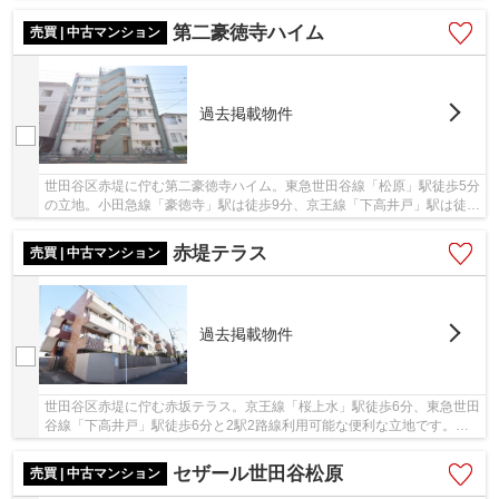
前には商店街があり、お買い物施設や飲食店が...
第二豪徳寺ハイム
売買 | 中古マンション
過去掲載物件
世田谷区赤堤に佇む第二豪徳寺ハイム。東急世田谷線「松原」駅徒歩5分
の立地。小田急線「豪徳寺」駅は徒歩9分、京王線「下高井戸」駅は徒歩
15分と複数路線が利用可能です。周辺にはス...
赤堤テラス
売買 | 中古マンション
過去掲載物件
世田谷区赤堤に佇む赤坂テラス。京王線「桜上水」駅徒歩6分、東急世田
谷線「下高井戸」駅徒歩6分と2駅2路線利用可能な便利な立地です。広
い敷地にゆったりと建てられた建物は、緑が溢...
セザール世田谷松原
売買 | 中古マンション