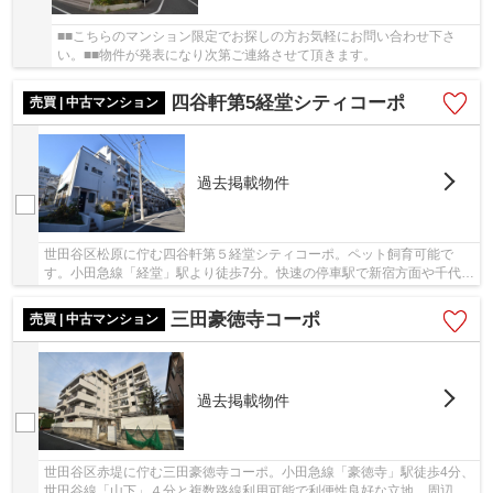
■■こちらのマンション限定でお探しの方お気軽にお問い合わせ下さ
い。■■物件が発表になり次第ご連絡させて頂きます。
四谷軒第5経堂シティコーポ
売買 | 中古マンション
過去掲載物件
世田谷区松原に佇む四谷軒第５経堂シティコーポ。ペット飼育可能で
す。小田急線「経堂」駅より徒歩7分。快速の停車駅で新宿方面や千代田
線にも1本でアクセスできます。昭和49年築、鉄...
三田豪徳寺コーポ
売買 | 中古マンション
過去掲載物件
世田谷区赤堤に佇む三田豪徳寺コーポ。小田急線「豪徳寺」駅徒歩4分、
世田谷線「山下」４分と複数路線利用可能で利便性良好な立地。周辺環