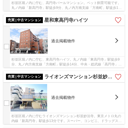
杉並区堀ノ内に佇む、高円寺パールマンション。ペット飼育可能です。
丸ノ内線「新高円寺」駅徒歩9分、丸ノ内方南支線「方南町」駅徒歩17
分、中央線・総武線「高円寺」駅徒歩20分。ビッ...
星和東高円寺ハイツ
売買 | 中古マンション
過去掲載物件
杉並区堀ノ内に佇む、東高円寺ハイツ。丸ノ内線「東高円寺」駅徒歩9
分、丸ノ内方南支線「方南町」駅徒歩14分、中央・総武線「高円寺」駅
徒歩22分。徒歩圏に商店街やスーパー、飲食店等...
ライオンズマンション杉並妙法寺
売買 | 中古マンション
過去掲載物件
杉並区堀ノ内に佇むライオンズマンション杉並妙法寺。東京メトロ丸の
内線「新高円寺」駅徒歩13分です。スーパー、コンビニ、ドラッグスト
アが徒歩圏内にあり生活しやすい立地。堀ノ内...