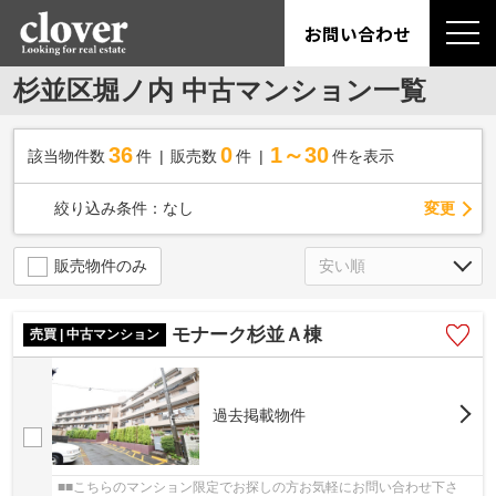
お問い合わせ
杉並区堀ノ内 中古マンション一覧
36
0
1～30
該当物件数
件
販売数
件
件を表示
変更
絞り込み条件：
なし
販売物件のみ
モナーク杉並Ａ棟
売買 | 中古マンション
過去掲載物件
■■こちらのマンション限定でお探しの方お気軽にお問い合わせ下さ