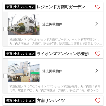
いるスーパーやドラッグストア等が充実して...
レジェンド方南町ガーデン
売買 | 中古マンション
過去掲載物件
杉並区堀ノ内に佇むレジェンド方南町ガーデン。ペット飼育可能です。
丸ノ内方南支線「方南町」駅徒歩7分。駅周辺には深夜まで営業している
スーパーやドラッグストア、飲食店等が充実し...
ライオンズマンション杉並妙法寺
売買 | 中古マンション
過去掲載物件
杉並区堀ノ内に佇むライオンズマンション杉並妙法寺。丸ノ内線「新高
円寺」駅徒歩13分、丸ノ内方南支線「方南町」駅徒歩15分。都心へのア
クセスが良く利便性に富んだ立地。1984年築の...
方南サンハイツ
売買 | 中古マンション