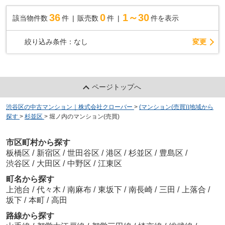
36
0
1～30
該当物件数
件
販売数
件
件を表示
変更
絞り込み条件：
なし
ページトップへ
渋谷区の中古マンション｜株式会社クローバー
>
(マンション(売買))地域から
探す
>
杉並区
>
堀ノ内のマンション(売買)
市区町村から探す
板橋区
/
新宿区
/
世田谷区
/
港区
/
杉並区
/
豊島区
/
渋谷区
/
大田区
/
中野区
/
江東区
町名から探す
上池台
/
代々木
/
南麻布
/
東坂下
/
南長崎
/
三田
/
上落合
/
坂下
/
本町
/
高田
路線から探す