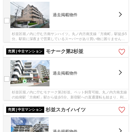
過去掲載物件
杉並区堀ノ内に佇む方南サンハイツ。丸ノ内方南支線「方南町」駅徒歩5
分。駅前に深夜まで営業しているスーパーがあり買い物に困りません。
ビッグターミナル「新宿」駅まで5駅、乗車時...
モナーク第2杉並
売買 | 中古マンション
過去掲載物件
杉並区堀ノ内に佇むモナーク第2杉並。ペット飼育可能。丸ノ内方南支線
の始発駅「方南町」駅から徒歩5分。新宿駅への直通運転も始まり、利便
性の良い立地。駅周辺には商店街があり、買...
杉並スカイハイツ
売買 | 中古マンション
過去掲載物件