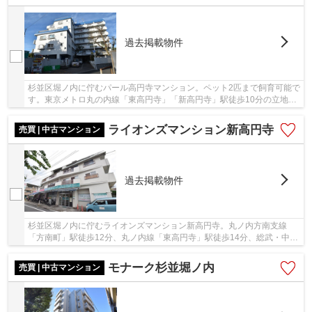
過去掲載物件
杉並区堀ノ内に佇むパール高円寺マンション。ペット2匹まで飼育可能で
す。東京メトロ丸の内線「東高円寺」「新高円寺」駅徒歩10分の立地。
他に「高円寺」駅と「方南町」駅も利用可能で...
ライオンズマンション新高円寺
売買 | 中古マンション
過去掲載物件
杉並区堀ノ内に佇むライオンズマンション新高円寺。丸ノ内方南支線
「方南町」駅徒歩12分、丸ノ内線「東高円寺」駅徒歩14分、総武・中央
線「高円寺」駅徒歩25分。ターミナル駅の山手線...
モナーク杉並堀ノ内
売買 | 中古マンション