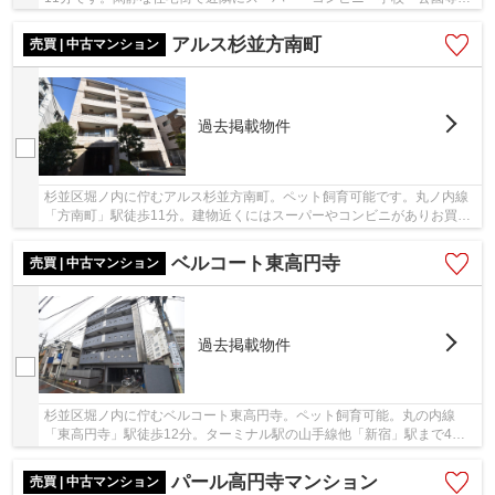
あり生活しやすい環境です。総戸数12戸、3階建...
アルス杉並方南町
売買 | 中古マンション
過去掲載物件
杉並区堀ノ内に佇むアルス杉並方南町。ペット飼育可能です。丸ノ内線
「方南町」駅徒歩11分。建物近くにはスーパーやコンビニがありお買い
物便利。また徒歩圏内には総合病院や大きな公...
ベルコート東高円寺
売買 | 中古マンション
過去掲載物件
杉並区堀ノ内に佇むベルコート東高円寺。ペット飼育可能。丸の内線
「東高円寺」駅徒歩12分。ターミナル駅の山手線他「新宿」駅まで4
駅、乗車時間9分でアクセス可能です。平成6年築、鉄...
パール高円寺マンション
売買 | 中古マンション