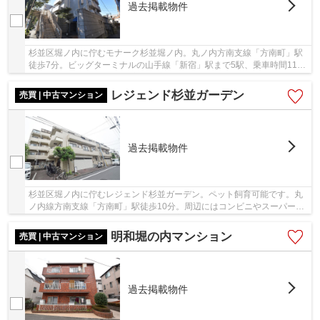
過去掲載物件
杉並区堀ノ内に佇むモナーク杉並堀ノ内。丸ノ内方南支線「方南町」駅
徒歩7分。ビッグターミナルの山手線「新宿」駅まで5駅、乗車時間11分
でアクセス可能な利便性に富んだ立地です。平...
レジェンド杉並ガーデン
売買 | 中古マンション
過去掲載物件
杉並区堀ノ内に佇むレジェンド杉並ガーデン。ペット飼育可能です。丸
ノ内線方南支線「方南町」駅徒歩10分。周辺にはコンビニやスーパー、
病院、学校が点在する、生活に便利な立地です...
明和堀の内マンション
売買 | 中古マンション
過去掲載物件