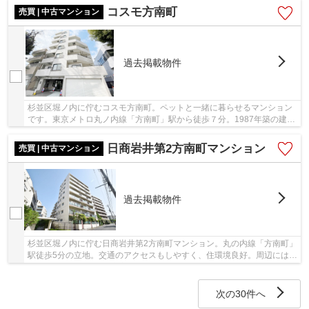
コスモ方南町
売買 | 中古マンション
過去掲載物件
杉並区堀ノ内に佇むコスモ方南町。ペットと一緒に暮らせるマンション
です。東京メトロ丸ノ内線「方南町」駅から徒歩７分。1987年築の建物
は鉄筋コンクリート造7階建ての40世帯。安心の...
日商岩井第2方南町マンション
売買 | 中古マンション
過去掲載物件
杉並区堀ノ内に佇む日商岩井第2方南町マンション。丸の内線「方南町」
駅徒歩5分の立地。交通のアクセスもしやすく、住環境良好。周辺にはス
ーパーや、コンビニも充実。買い物も便利。...
次の30件へ