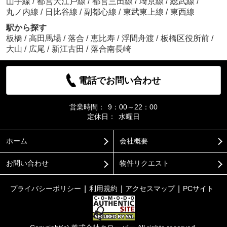
山手線
/
都営大江戸線
/
都営三田線
/
埼京線
/
総武線
/
丸ノ内線
/
日比谷線
/
副都心線
/
東武東上線
/
東西線
駅から探す
板橋
/
高田馬場
/
落合
/
恵比寿
/
浮間舟渡
/
板橋区役所前
/
大山
/
広尾
/
新江古田
/
落合南長崎
電話でお問い合わせ
営業時間：
9：00～22：00
定休日：
水曜日
ホーム
会社概要
お問い合わせ
物件リクエスト
プライバシーポリシー
利用規約
アクセスマップ
PCサイト