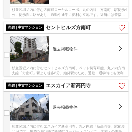
杉並区堀ノ内に佇む方南町ローヤルコーポ。丸の内線「方南町」駅徒歩4
分。徒歩圏に駅があり、通勤や通学に便利な立地です。近所には善福寺
川が流れており、春には満開の桜が綺麗な場所...
セントヒルズ方南町
売買 | 中古マンション
過去掲載物件
杉並区堀ノ内に佇むセントヒルズ方南町。ペット飼育可能。丸ノ内方南
支線「方南町」駅より徒歩8分。始発駅のため、通勤、通学時にも便利で
す。鉄骨鉄筋コンクリート造10階建て、総戸数...
エスカイア新高円寺
売買 | 中古マンション
過去掲載物件
杉並区堀ノ内に佇むエスカイア新高円寺。丸ノ内線「新高円寺」駅徒歩
11分です。閑静な住宅街で近隣にスーパー・コンビニ・学校・公園等が