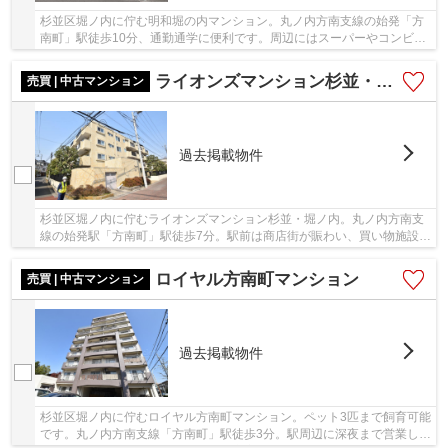
杉並区堀ノ内に佇む明和堀の内マンション。丸ノ内方南支線の始発「方
南町」駅徒歩10分、通勤通学に便利です。周辺にはスーパーやコンビニ
等があり、買い物には困りません。公園そばの...
ライオンズマンション杉並・堀ノ内
売買 | 中古マンション
過去掲載物件
杉並区堀ノ内に佇むライオンズマンション杉並・堀ノ内。丸ノ内方南支
線の始発駅「方南町」駅徒歩7分。駅前は商店街が賑わい、買い物施設や
飲食店、金融機関が揃い、生活に便利です。環...
ロイヤル方南町マンション
売買 | 中古マンション
過去掲載物件
杉並区堀ノ内に佇むロイヤル方南町マンション。ペット3匹まで飼育可能
です。丸ノ内方南支線「方南町」駅徒歩3分。駅周辺に深夜まで営業して