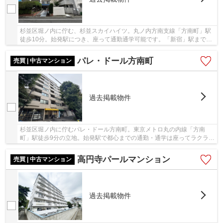
杉並区堀ノ内に佇む、杉並スカイハイツ。丸ノ内方南支線「方南町」駅
徒歩10分。始発駅につき、座って通勤通学可能です。「新宿」駅まで5
駅、乗車時間12分でアクセス可能です。駅周辺に...
パレ・ドール方南町
売買 | 中古マンション
過去掲載物件
杉並区堀ノ内に佇むパレ・ドール方南町。東京メトロ丸の内線「方南
町」駅徒歩9分の立地。始発駅で都心までの通勤・通学は座ってラクラク
です。周辺にはスーパーやコンビニなどのお買い...
高円寺パールマンション
売買 | 中古マンション
過去掲載物件