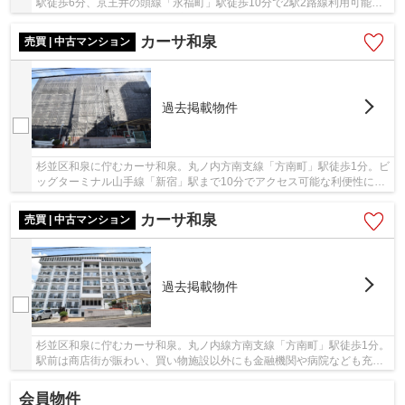
駅徒歩6分、京王井の頭線「永福町」駅徒歩10分で2駅2路線利用可能。
ビッグターミナル山手線「新宿」駅まで直通、特...
カーサ和泉
売買 | 中古マンション
過去掲載物件
杉並区和泉に佇むカーサ和泉。丸ノ内方南支線「方南町」駅徒歩1分。ビ
ッグターミナル山手線「新宿」駅まで10分でアクセス可能な利便性に富
んだ立地です。駅そばの住宅街に位置する、昭...
カーサ和泉
売買 | 中古マンション
過去掲載物件
杉並区和泉に佇むカーサ和泉。丸ノ内線方南支線「方南町」駅徒歩1分。
駅前は商店街が賑わい、買い物施設以外にも金融機関や病院なども充実
し、生活しやすい立地です。近隣には学校もあ...
会員物件