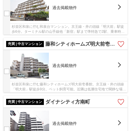
過去掲載物件
杉並区和泉に佇む和泉台マンション。京王線・井の頭線「明大前」駅徒
歩6分。ターミナル駅の山手線他「新宿」駅まで準特急で2駅、乗車時間
7分。「渋谷」駅まで急行で2駅、乗車時間7分。...
藤和シティホームズ明大前壱番館
売買 | 中古マンション
過去掲載物件
杉並区和泉に佇む藤和シティホームズ明大前壱番館。京王線・井の頭線
「明大前」駅徒歩9分。ペット飼育可能。近隣は低層住宅地で閑静な場所
です。フラット35Sの利用が可能。平成11年築...
ダイナシティ方南町
売買 | 中古マンション
過去掲載物件