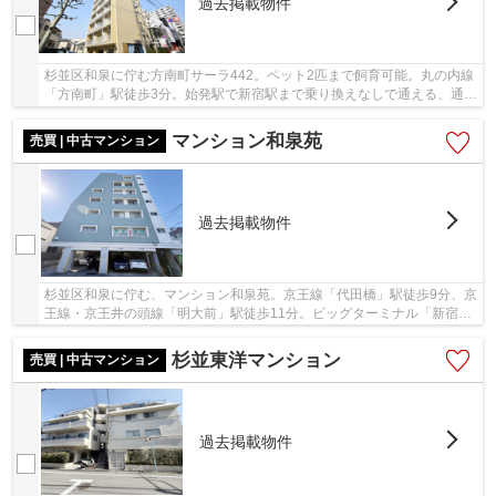
過去掲載物件
杉並区和泉に佇む方南町サーラ442。ペット2匹まで飼育可能。丸の内線
「方南町」駅徒歩3分。始発駅で新宿駅まで乗り換えなしで通える、通勤
通学に便利な立地です。また、駅前にはスーパ...
マンション和泉苑
売買 | 中古マンション
過去掲載物件
杉並区和泉に佇む、マンション和泉苑。京王線「代田橋」駅徒歩9分、京
王線・京王井の頭線「明大前」駅徒歩11分。ビッグターミナル「新宿」
駅まで「代田橋」駅から2駅、乗車時間6分でア...
杉並東洋マンション
売買 | 中古マンション
過去掲載物件