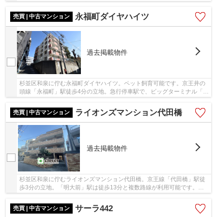
周辺にもスーパー等が充実しており買い物に困り...
永福町ダイヤハイツ
売買 | 中古マンション
過去掲載物件
杉並区和泉に佇む永福町ダイヤハイツ。ペット飼育可能です。京王井の
頭線「永福町」駅徒歩4分の立地。急行停車駅で、ビッグターミナル「渋
谷」や「新宿」へラクラク移動できます。周辺...
ライオンズマンション代田橋
売買 | 中古マンション
過去掲載物件
杉並区和泉に佇むライオンズマンション代田橋。京王線「代田橋」駅徒
歩3分の立地。「明大前」駅は徒歩13分と複数路線が利用可能です。周
辺にはスーパーやコンビニなどお買い物施設が揃...
サーラ442
売買 | 中古マンション