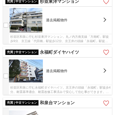
杉並東洋マンション
売買 | 中古マンション
過去掲載物件
杉並区和泉に佇む杉並東洋マンション。丸ノ内方南支線「方南町」駅徒
歩9分、京王線「代田橋」駅徒歩12分、京王井の頭線「永福町」駅徒歩
18分。駅前にスーパー等があり買い物に困りませ...
永福町ダイヤハイツ
売買 | 中古マンション
過去掲載物件
杉並区和泉に佇む永福町ダイヤハイツ。京王井の頭線「永福町」駅徒歩4
分。耐震基準適合、耐震改修工事済みで安心して住む事ができます。大
事な家族、ペットも飼育可能。施工は、三菱建...
和泉台マンション
売買 | 中古マンション