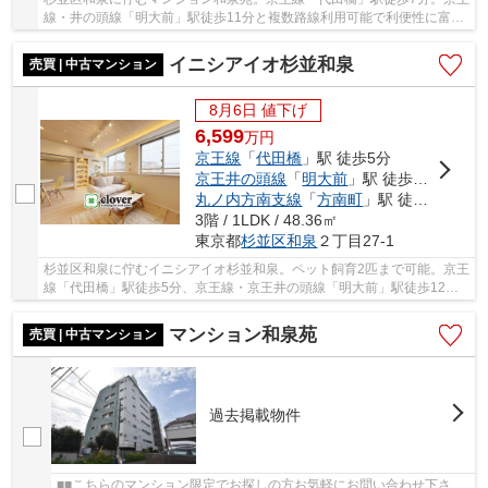
線・井の頭線「明大前」駅徒歩11分と複数路線利用可能で利便性に富ん
だ立地です。周辺には買い物施設や病院等あり...
イニシアイオ杉並和泉
売買 | 中古マンション
8月6日 値下げ
6,599
万
円
京王線
「
代田橋
」駅 徒歩5分
京王井の頭線
「
明大前
」駅 徒歩12分
丸ノ内方南支線
「
方南町
」駅 徒歩18分
3階 / 1LDK / 48.36㎡
東京都
杉並区
和泉
２丁目27-1
杉並区和泉に佇むイニシアイオ杉並和泉。ペット飼育2匹まで可能。京王
線「代田橋」駅徒歩5分、京王線・京王井の頭線「明大前」駅徒歩12
分。ビッグターミナル駅の「新宿」「渋谷」への...
マンション和泉苑
売買 | 中古マンション
過去掲載物件
■■こちらのマンション限定でお探しの方お気軽にお問い合わせ下さ