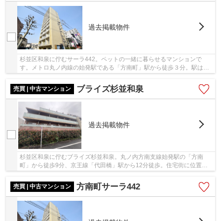
過去掲載物件
杉並区和泉に佇むサーラ442。ペットの一緒に暮らせるマンションで
す。メトロ丸ノ内線の始発駅である「方南町」駅から徒歩３分。駅はも
ちろん、スーパーやコンビニ、商店街なども近くに...
ブライズ杉並和泉
売買 | 中古マンション
過去掲載物件
杉並区和泉に佇むブライズ杉並和泉。丸ノ内方南支線始発駅の「方南
町」から徒歩9分、京王線「代田橋」駅から12分徒歩。住宅街に位置し
落ち着きのある住環境。方南町駅前は商店街で賑わ...
方南町サーラ442
売買 | 中古マンション