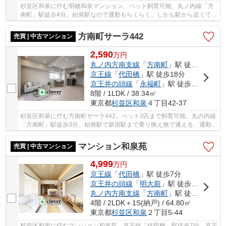
杉並区和泉に佇む明穂和泉マンション。ペット飼育可能。丸ノ内線「方
南町」駅徒歩4分。始発駅なので通勤もらくらく。しかも駅から近くて便
利。スーパーまで約140ｍ・コンビニまで約120...
方南町サーラ442
売買 | 中古マンション
2,590
万
円
丸ノ内方南支線
「
方南町
」駅 徒歩3分
京王線
「
代田橋
」駅 徒歩18分
京王井の頭線
「
永福町
」駅 徒歩21分
8階 / 1LDK / 38.34㎡
東京都
杉並区
和泉
４丁目42-37
杉並区和泉に佇む方南町サーラ442。ペット2匹まで飼育可能。丸の内線
「方南町」駅徒歩3分。始発駅で新宿駅まで乗り換え無で通える、通勤通
学に便利な立地です。また、駅前にはスーパー...
マンション和泉苑
売買 | 中古マンション
4,999
万
円
京王線
「
代田橋
」駅 徒歩7分
京王井の頭線
「
明大前
」駅 徒歩11分
丸ノ内方南支線
「
方南町
」駅 徒歩20分
4階 / 2LDK＋1S(納戸) / 64.80㎡
東京都
杉並区
和泉
２丁目5-44
杉並区和泉に佇むマンション和泉苑。京王線「代田橋」駅徒歩7分。京王