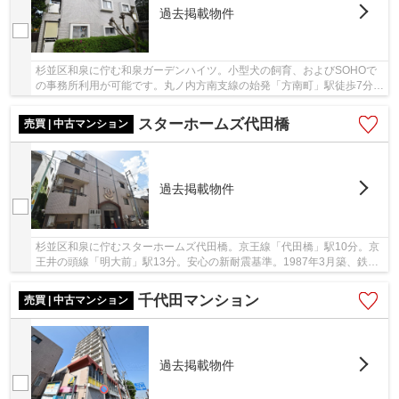
過去掲載物件
杉並区和泉に佇む和泉ガーデンハイツ。小型犬の飼育、およびSOHOで
の事務所利用が可能です。丸ノ内方南支線の始発「方南町」駅徒歩7分、
京王井の頭線「永福町」駅徒歩14分。「方南町」...
スターホームズ代田橋
売買 | 中古マンション
過去掲載物件
杉並区和泉に佇むスターホームズ代田橋。京王線「代田橋」駅10分。京
王井の頭線「明大前」駅13分。安心の新耐震基準。1987年3月築、鉄筋
コンクリート造4階建、総戸数13戸、株式会社マ...
千代田マンション
売買 | 中古マンション
過去掲載物件