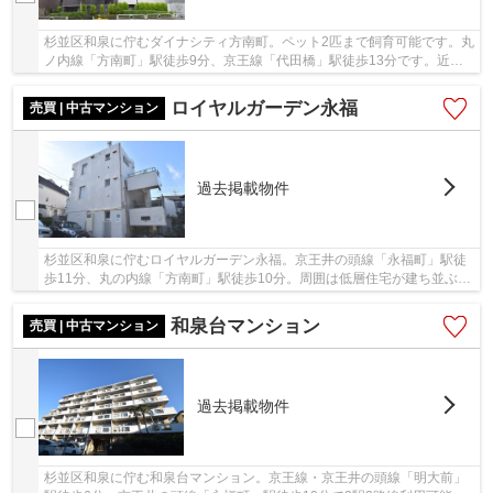
杉並区和泉に佇むダイナシティ方南町。ペット2匹まで飼育可能です。丸
ノ内線「方南町」駅徒歩9分、京王線「代田橋」駅徒歩13分です。近隣
にセブンイレブンやドン・キホーテがあります...
ロイヤルガーデン永福
売買 | 中古マンション
過去掲載物件
杉並区和泉に佇むロイヤルガーデン永福。京王井の頭線「永福町」駅徒
歩11分、丸の内線「方南町」駅徒歩10分。周囲は低層住宅が建ち並ぶ、
とても閑静な住宅街です。建物は山田建設によ...
和泉台マンション
売買 | 中古マンション
過去掲載物件
杉並区和泉に佇む和泉台マンション。京王線・京王井の頭線「明大前」