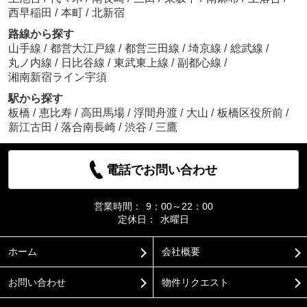
西早稲田
/
本町
/
北新宿
路線から探す
山手線
/
都営大江戸線
/
都営三田線
/
埼京線
/
総武線
/
丸ノ内線
/
日比谷線
/
東武東上線
/
副都心線
/
湘南新宿ライン宇須
駅から探す
板橋
/
恵比寿
/
高田馬場
/
浮間舟渡
/
大山
/
板橋区役所前
/
新江古田
/
落合南長崎
/
渋谷
/
三鷹
電話でお問い合わせ
営業時間：
9：00～22：00
定休日：
水曜日
ホーム
会社概要
お問い合わせ
物件リクエスト