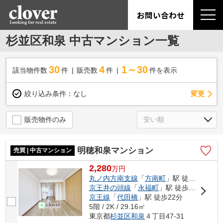
お問い合わせ
杉並区和泉 中古マンション一覧
30
4
1～30
該当物件数
件
販売数
件
件を表示
変更
絞り込み条件：
なし
販売物件のみ
明穂和泉マンション
売買 | 中古マンション
2,280
万
円
丸ノ内方南支線
「
方南町
」駅 徒歩4分
京王井の頭線
「
永福町
」駅 徒歩20分
京王線
「
代田橋
」駅 徒歩22分
5階 / 2K / 29.16㎡
東京都
杉並区
和泉
４丁目47-31