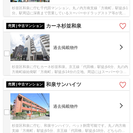
杉並区和泉に佇む千代田マンション。丸ノ内方南支線「方南町」駅徒歩1
分。駅周辺に深夜まで営業しているスーパーやドラッグストア等が充実
しており、生活環境が整っています。ビッグタ...
カーネ杉並和泉
売買 | 中古マンション
過去掲載物件
杉並区和泉に佇むカーネ杉並和泉。京王線「代田橋」駅徒歩6分、丸の内
方南町線始発駅「方南町」駅徒歩14分の立地。周辺にはスーパーやコン
ビニが多く点在し、お買い物に便利です。公園...
和泉サンハイツ
売買 | 中古マンション
過去掲載物件
杉並区和泉に佇む、和泉サンハイツ。ペット飼育可能です。丸ノ内方南
支線「方南町」駅徒歩5分、京王線「代田橋」駅徒歩18分。どちらの駅