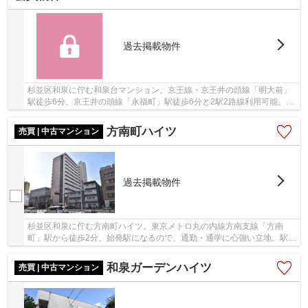
過去掲載物件
杉並区和泉に佇む和泉台マンション。京王線・京王井の頭線「明大前」
駅徒歩6分、京王井の頭線「永福町」駅徒歩6分と2駅2路線利用可能。ビ
ッグターミナル山手線「新宿」駅まで直通、特...
方南町ハイツ
売買 | 中古マンション
過去掲載物件
杉並区和泉に佇む方南町ハイツ。東京メトロ丸の内線方南支線「方南
町」駅から徒歩2分、始発駅になるので、通勤・通学に心強い立地。駅周
辺には大小の商店からなる商店街を軸に、コンビ...
和泉ガーデンハイツ
売買 | 中古マンション