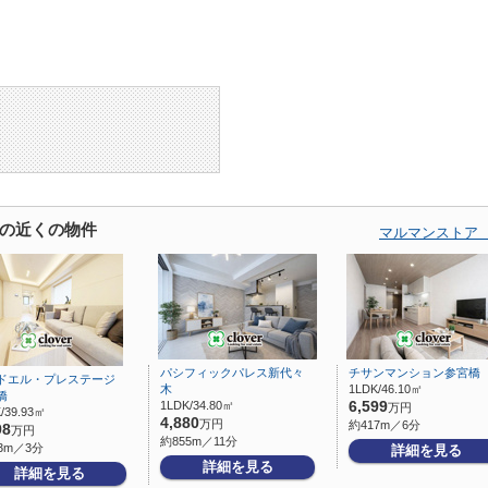
の近くの物件
マルマンストア
パシフィックパレス新代々
チサンマンション参宮橋
ドエル・プレステージ
木
1LDK/46.10㎡
橋
1LDK/34.80㎡
6,599
万円
/39.93㎡
4,880
万円
約417m／6分
98
万円
約855m／11分
3m／3分
詳細を見る
詳細を見る
詳細を見る