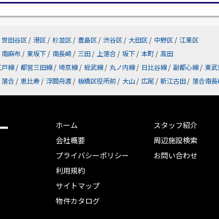
世田谷区
/
港区
/
杉並区
/
豊島区
/
渋谷区
/
大田区
/
中野区
/
江東区
南麻布
/
東坂下
/
南長崎
/
三田
/
上落合
/
坂下
/
本町
/
高田
江戸線
/
都営三田線
/
埼京線
/
総武線
/
丸ノ内線
/
日比谷線
/
副都心線
/
東武
落合
/
恵比寿
/
浮間舟渡
/
板橋区役所前
/
大山
/
広尾
/
新江古田
/
落合南長
ー
ホーム
スタッフ紹介
会社概要
周辺施設検索
プライバシーポリシー
お問い合わせ
利用規約
サイトマップ
物件カタログ