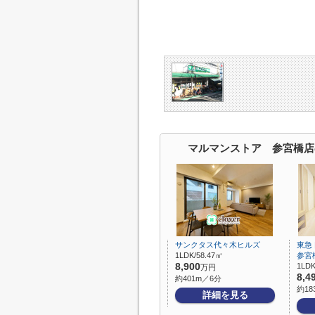
マルマンストア 参宮橋店
サンクタス代々木ヒルズ
東急
1LDK/58.47㎡
参宮
8,900
1LDK
万円
8,4
約401m／6分
約18
詳細を見る