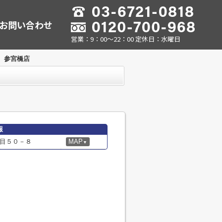
お問い合わせ
営業：9：00～22：00 定休日：水曜日
 参宮橋店
報
目５０－８
MAP
▼