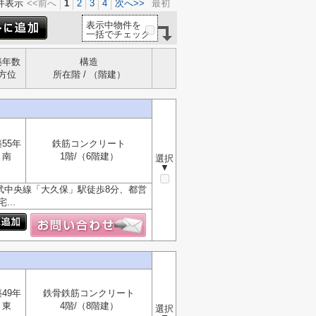
件表示
<<前へ
1
2
3
4
次へ>>
最初
表示中物件を
一括でチェック
築年数
構造
方位
所在階 / （階建）
55年
鉄筋コンクリート
南
1階/（6階建）
選択
▼
武中央線「大久保」駅徒歩8分、都営
..
49年
鉄骨鉄筋コンクリート
東
4階/（8階建）
選択