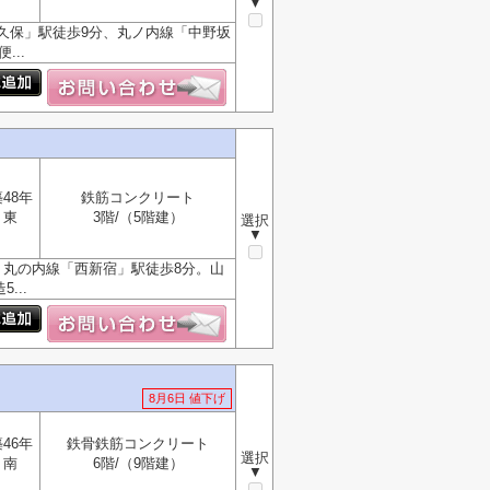
▼
久保」駅徒歩9分、丸ノ内線「中野坂
..
48年
鉄筋コンクリート
東
3階/（5階建）
選択
▼
。丸の内線「西新宿」駅徒歩8分。山
...
8月6日 値下げ
46年
鉄骨鉄筋コンクリート
選択
南
6階/（9階建）
▼