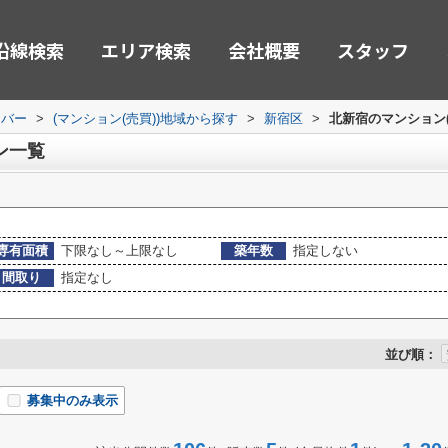
沿線検索
エリア検索
会社概要
スタッフ
ーバー
>
(マンション(売買))地域から探す
>
新宿区
>
北新宿のマンション(
ン一覧
専有面積
下限なし～上限なし
築年数
指定しない
間取り
指定なし
並び順：
募集中のみ表示