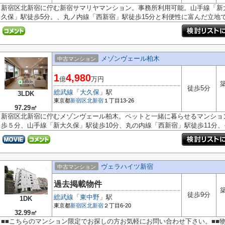
新宿区北新宿に佇む新宿サマリヤマンション。事務所利用可能。山手線「新
久保」駅徒歩5分。、丸ノ内線「西新宿」駅徒歩15分と利便性に富んだ立地で.
メゾンヴェール柏木
中古マンション
1
4,980
億
万円
築
徒歩5分
総武線
「
大久保
」駅
3LDK
東京都
新宿区
北新宿
１丁目13-26
97.29㎡
新宿区北新宿に佇むメゾンヴェール柏木。ペットと一緒に暮らせるマンショ
歩５分、山手線「新大久保」駅徒歩10分、丸の内線「西新宿」駅徒歩11分、そ.
ヴェラハイツ新宿
中古マンション
過去掲載物件
築
徒歩9分
総武線
「
東中野
」駅
1DK
東京都
新宿区
北新宿
２丁目6-20
32.99㎡
■■こちらのマンション限定でお探しの方お気軽にお問い合わせ下さい。■■