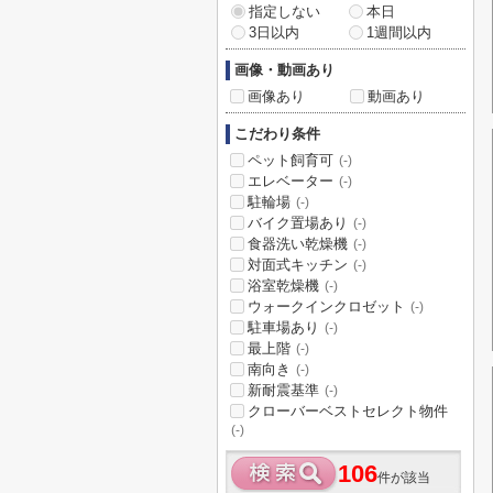
指定しない
本日
3日以内
1週間以内
画像・動画あり
画像あり
動画あり
こだわり条件
ペット飼育可
(-)
エレベーター
(-)
駐輪場
(-)
バイク置場あり
(-)
食器洗い乾燥機
(-)
対面式キッチン
(-)
浴室乾燥機
(-)
ウォークインクロゼット
(-)
駐車場あり
(-)
最上階
(-)
南向き
(-)
新耐震基準
(-)
クローバーベストセレクト物件
(-)
106
件が該当