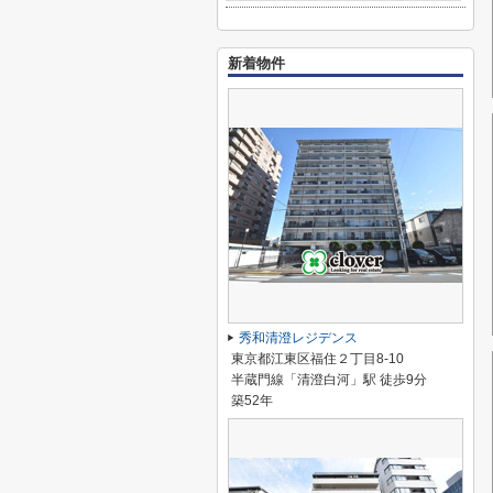
新着物件
秀和清澄レジデンス
東京都江東区福住２丁目8-10
半蔵門線「清澄白河」駅 徒歩9分
築52年