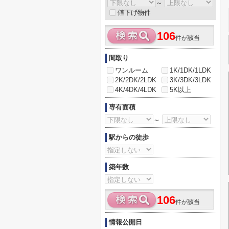
～
値下げ物件
106
件が該当
間取り
ワンルーム
1K/1DK/1LDK
2K/2DK/2LDK
3K/3DK/3LDK
4K/4DK/4LDK
5K以上
専有面積
～
駅からの徒歩
築年数
106
件が該当
情報公開日