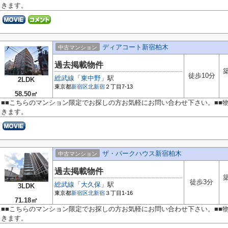
きます。
ディアコート新宿柏木
中古マンション
過去掲載物件
築
徒歩10分
総武線
「
東中野
」駅
2LDK
東京都
新宿区
北新宿
２丁目7-13
58.50㎡
■■こちらのマンション限定でお探しの方お気軽にお問い合わせ下さい。■■
きます。
ザ・パークハウス新宿柏木
中古マンション
過去掲載物件
築
徒歩3分
総武線
「
大久保
」駅
3LDK
東京都
新宿区
北新宿
３丁目1-16
71.18㎡
■■こちらのマンション限定でお探しの方お気軽にお問い合わせ下さい。■■
きます。