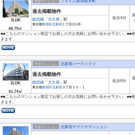
フェイム新宿柏木町
中古マンション
過去掲載物件
築
徒歩4分
総武線
「
大久保
」駅
3LDK
東京都
新宿区
北新宿
１丁目13-28
66.79㎡
■■こちらのマンション限定でお探しの方お気軽にお問い合わせ下さい。■■
きます。
北新宿パークハイツ
中古マンション
過去掲載物件
築
徒歩8分
総武線
「
大久保
」駅
2LDK
東京都
新宿区
北新宿
３丁目２０－１
61.74㎡
■■こちらのマンション限定でお探しの方お気軽にお問い合わせ下さい。■■
きます。
北新宿サマリヤマンション
中古マンション