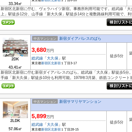
東京都
新宿区
北新宿
２丁目6-20
33.34㎡
新宿区北新宿に佇む、ヴェラハイツ新宿。事務所利用可能です。総武線「大
上」駅徒歩12分、山手線「新大久保」駅徒歩14分と複数路線利用可能で、利便.
新宿ダイアパレスのばら
中古マンション
3,680
万円
築
徒歩5分
総武線
「
大久保
」駅
2DK
東京都
新宿区
北新宿
１丁目3-17
43.41㎡
新宿区北新宿に佇む新宿ダイアパレスのばら。総武線「大久保」駅徒歩5分
手線「新大久保」駅徒歩10分も利用可能。1978年3月築、鉄筋コンクリート造5
新宿サマリヤマンション
中古マンション
5,899
万円
築
2LDK
徒歩5分
総武線
「
大久保
」駅
57.06㎡
東京都
新宿区
北新宿
１丁目28-15