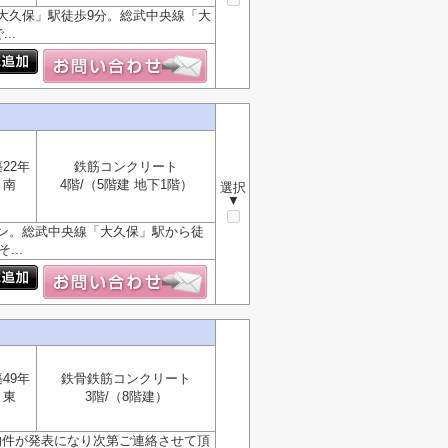
大久保」駅徒歩9分。総武中央線「大
..
22年
鉄筋コンクリート
南
4階/（5階建 地下1階）
選択
▼
ン。総武中央線「大久保」駅から徒
..
49年
鉄骨鉄筋コンクリート
東
3階/（8階建）
物件が発表になり次第ご連絡させて頂