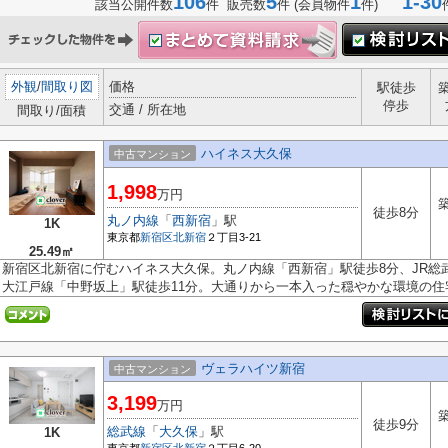
106
5
1
1-30
該当公開件数
件 販売数
件 (会員物件
件)
外観
/
間取り図
価格
駅徒歩
停歩
交通 / 所在地
間取り/面積
ハイネス大久保
中古マンション
1,998
万円
築
徒歩8分
丸ノ内線
「
西新宿
」駅
1K
東京都
新宿区
北新宿
２丁目3-21
25.49㎡
新宿区北新宿に佇むハイネス大久保。丸ノ内線「西新宿」駅徒歩8分、JR総
大江戸線「中野坂上」駅徒歩11分。大通りから一本入った穏やかな環境の住宅.
ヴェラハイツ新宿
中古マンション
3,199
万円
築
徒歩9分
総武線
「
大久保
」駅
1K