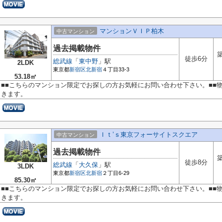
マンションＶＩＰ柏木
中古マンション
過去掲載物件
築
徒歩6分
総武線
「
東中野
」駅
2LDK
東京都
新宿区
北新宿
４丁目33-3
53.18㎡
■■こちらのマンション限定でお探しの方お気軽にお問い合わせ下さい。■■
きます。
Ｉｔ’ｓ東京フォーサイトスクエア
中古マンション
過去掲載物件
築
徒歩8分
総武線
「
大久保
」駅
3LDK
東京都
新宿区
北新宿
２丁目6-29
85.30㎡
■■こちらのマンション限定でお探しの方お気軽にお問い合わせ下さい。■■
きます。