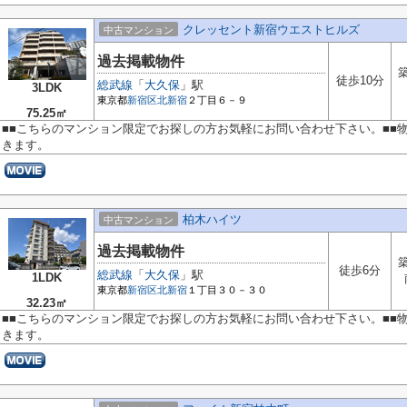
クレッセント新宿ウエストヒルズ
中古マンション
過去掲載物件
築
徒歩10分
総武線
「
大久保
」駅
3LDK
東京都
新宿区
北新宿
２丁目６－９
75.25㎡
■■こちらのマンション限定でお探しの方お気軽にお問い合わせ下さい。■■
きます。
柏木ハイツ
中古マンション
過去掲載物件
築
徒歩6分
総武線
「
大久保
」駅
1LDK
東京都
新宿区
北新宿
１丁目３０－３０
32.23㎡
■■こちらのマンション限定でお探しの方お気軽にお問い合わせ下さい。■■
きます。