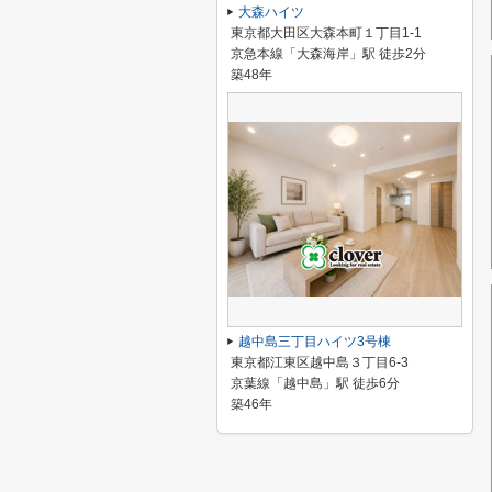
大森ハイツ
東京都大田区大森本町１丁目1-1
京急本線「大森海岸」駅 徒歩2分
築48年
越中島三丁目ハイツ3号棟
東京都江東区越中島３丁目6-3
京葉線「越中島」駅 徒歩6分
築46年