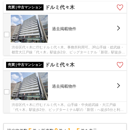
ドルミ代々木
売買 | 中古マンション
過去掲載物件
渋谷区代々木に佇むドルミ代々木。事務所利用可。JR山手線・総武線・
都営大江戸線「代々木」駅徒歩2分、ビッグターミナル「新宿」駅徒歩5
分。新宿・渋谷エリアが生活圏で、多方面へア...
ドルミ代々木
売買 | 中古マンション
過去掲載物件
渋谷区代々木に佇むドルミ代々木。山手線・中央総武線・大江戸線
「代々木」駅徒歩2分、ビッグターミナル駅の「新宿：へ徒歩5分と利便
性に富んだ立地。周辺には大型商業施設や飲食店、...