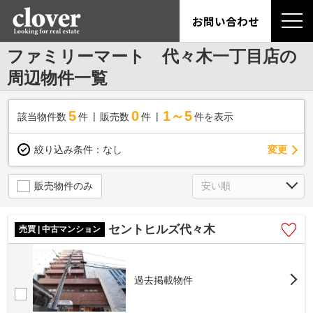
お問い合わせ
ファミリーマート 代々木一丁目店の
周辺物件一覧
5
0
1～5
該当物件数
件
販売数
件
件を表示
変更
絞り込み条件：
なし
販売物件のみ
セントヒルズ代々木
売買 | 中古マンション
過去掲載物件