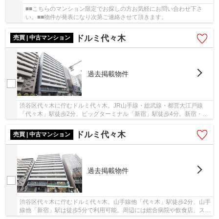
■■こちらのマンション限定でお探しの方お気軽にお問い合わせ下さ
い。■■物件が発表になり次第ご連絡させて頂きます。
ドルミ代々木
売買 | 中古マンション
過去掲載物件
渋谷区代々木に佇むドルミ代々木。JR山手線・総武線・都営大江戸線
「代々木」駅徒歩2分、ビッグターミナル「新宿」駅徒歩4分。新宿・渋
谷エリアが生活圏で、多方面へアクセス可能な立...
ドルミ代々木
売買 | 中古マンション
過去掲載物件
渋谷区代々木に佇むドルミ代々木。山手線他「代々木」駅徒歩2分、山手
線他「新宿」駅は徒歩5分で利用可能。周辺には総合病院や飲食店、スー
パなどが揃い生活便利です。新宿御苑や代々...