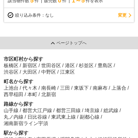
5
0
1～5
該当物件数
件
販売数
件
件を表示
変更
絞り込み条件：
なし
ページトップへ
市区町村から探す
板橋区
/
新宿区
/
世田谷区
/
港区
/
杉並区
/
豊島区
/
渋谷区
/
大田区
/
中野区
/
江東区
町名から探す
上池台
/
代々木
/
南長崎
/
三田
/
東坂下
/
南麻布
/
上落合
/
西早稲田
/
本町
/
北新宿
路線から探す
山手線
/
都営大江戸線
/
都営三田線
/
埼京線
/
総武線
/
丸ノ内線
/
日比谷線
/
東武東上線
/
副都心線
/
湘南新宿ライン宇須
駅から探す