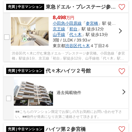
東急ドエル・プレステージ参宮橋
売買 | 中古マンション
8,498
万
円
小田急小田原線
「
参宮橋
」駅 徒歩1分
京王線
「
初台
」駅 徒歩12分
山手線
「
代々木
」駅 徒歩13分
3階 / 1LDK / 39.93㎡
東京都
渋谷区
代々木
４丁目2-6
渋谷区代々木に佇む東急ドエル・プレステージ参宮橋。小田急線「参宮
橋」駅徒歩1分、京王線「初台」駅徒歩12分、山手線他「代々木」駅徒
歩13分と複数路線利用可能。周辺には買い物施設...
代々木ハイツ２号館
売買 | 中古マンション
過去掲載物件
■■こちらのマンション限定でお探しの方お気軽にお問い合わせ下さ
い。■■物件が発表になり次第ご連絡させて頂きます。
ハイツ第２参宮橋
売買 | 中古マンション