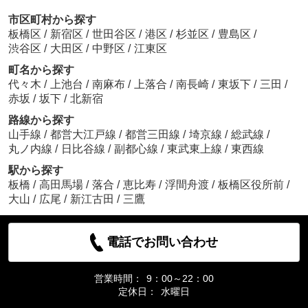
市区町村から探す
板橋区
/
新宿区
/
世田谷区
/
港区
/
杉並区
/
豊島区
/
渋谷区
/
大田区
/
中野区
/
江東区
町名から探す
代々木
/
上池台
/
南麻布
/
上落合
/
南長崎
/
東坂下
/
三田
/
赤坂
/
坂下
/
北新宿
路線から探す
山手線
/
都営大江戸線
/
都営三田線
/
埼京線
/
総武線
/
丸ノ内線
/
日比谷線
/
副都心線
/
東武東上線
/
東西線
駅から探す
板橋
/
高田馬場
/
落合
/
恵比寿
/
浮間舟渡
/
板橋区役所前
/
大山
/
広尾
/
新江古田
/
三鷹
電話でお問い合わせ
営業時間：
9：00～22：00
定休日：
水曜日