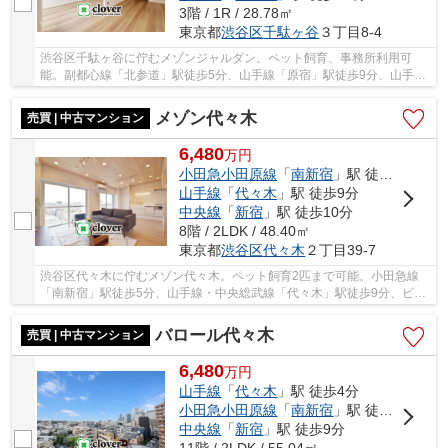
3階 / 1R / 28.78㎡
東京都
渋谷区
千駄ヶ谷
３丁目8-4
渋谷区千駄ヶ谷に佇むメゾンジャルダン。ペット飼育、事務所利用可
能。副都心線「北参道」駅徒歩5分、山手線「原宿」駅徒歩9分、山手
線・総武中央線「代々木」駅徒歩12分。周辺には買...
メゾン代々木
売買 | 中古マンション
6,480
万
円
小田急小田原線
「
南新宿
」駅 徒歩5分
山手線
「
代々木
」駅 徒歩9分
中央線
「
新宿
」駅 徒歩10分
8階 / 2LDK / 48.40㎡
東京都
渋谷区
代々木
２丁目39-7
渋谷区代々木に佇むメゾン代々木。ペット飼育2匹まで可能。小田急線
「南新宿」駅徒歩5分、山手線・中央総武線「代々木」駅徒歩9分、ビッ
グターミナル駅「新宿」駅10分。周辺には買い物...
バロール代々木
売買 | 中古マンション
6,480
万
円
山手線
「
代々木
」駅 徒歩4分
小田急小田原線
「
南新宿
」駅 徒歩2分
中央線
「
新宿
」駅 徒歩9分