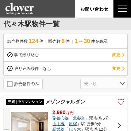
お問い合わせ
代々木駅物件一覧
124
8
1～30
該当物件数
件
販売数
件
件を表示
駅で絞り込む
変更
変更
絞り込み条件：
なし
販売物件のみ
メゾンジャルダン
売買 | 中古マンション
2,980
万
円
副都心線
「
北参道
」駅 徒歩5分
山手線
「
原宿
」駅 徒歩9分
総武線
「
代々木
」駅 徒歩12分