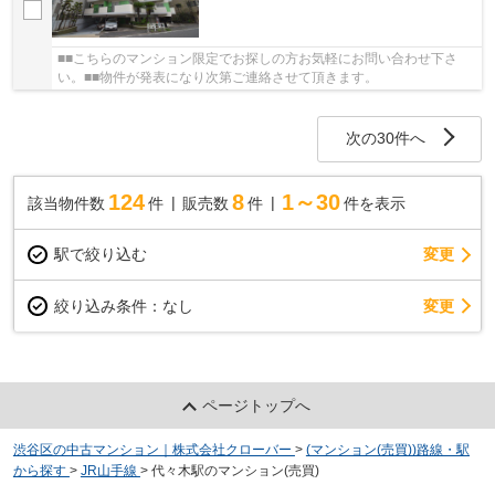
■■こちらのマンション限定でお探しの方お気軽にお問い合わせ下さ
い。■■物件が発表になり次第ご連絡させて頂きます。
次の30件へ
124
8
1～30
該当物件数
件
販売数
件
件を表示
駅で絞り込む
変更
変更
絞り込み条件：
なし
ページトップへ
渋谷区の中古マンション｜株式会社クローバー
>
(マンション(売買))路線・駅
から探す
>
JR山手線
>
代々木駅のマンション(売買)