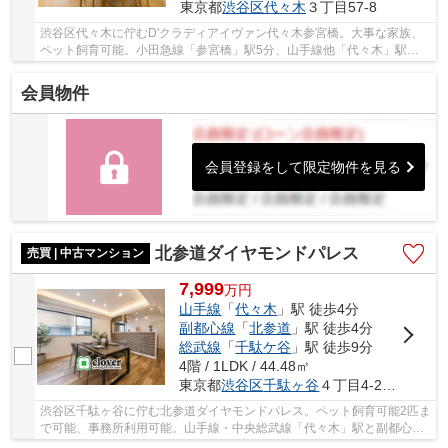
東京都
渋谷区
代々木
３丁目57-8
渋谷区代々木に佇むD'クラディアイヴァン代々木参宮橋。大事な家族、
ペット飼育可能。小田急線「参宮橋」駅5分、山手線他「代々木」駅徒
歩9分が利用可能。周辺には商業施設はもち...
会員物件
会員登録をして限定物件を見る
北参道ダイヤモンドパレス
売買 | 中古マンション
7,999
万
円
山手線
「
代々木
」駅 徒歩4分
副都心線
「
北参道
」駅 徒歩4分
総武線
「
千駄ケ谷
」駅 徒歩9分
4階 / 1LDK / 44.48㎡
東京都
渋谷区
千駄ヶ谷
４丁目4-29-12
渋谷区千駄ヶ谷に佇む北参道ダイヤモンドパレス。ペット飼育可能2匹ま
で可能、事務所利用可能。山手線・中央総武線「代々木」駅と副都心線
「北参道」駅共に徒歩4分と利便性に富んだ立...