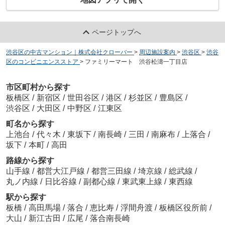
ページトップへ
渋谷区の中古マンション｜株式会社クローバー
>
周辺施設案内
>
渋谷区
>
渋谷
区のコンビニエンスストア
>
ファミリーマート 渋谷松濤一丁目店
市区町村から探す
板橋区
/
新宿区
/
世田谷区
/
港区
/
杉並区
/
豊島区
/
渋谷区
/
大田区
/
中野区
/
江東区
町名から探す
上池台
/
代々木
/
東坂下
/
南長崎
/
三田
/
南麻布
/
上落合
/
坂下
/
本町
/
高田
路線から探す
山手線
/
都営大江戸線
/
都営三田線
/
埼京線
/
総武線
/
丸ノ内線
/
日比谷線
/
副都心線
/
東武東上線
/
東西線
駅から探す
板橋
/
高田馬場
/
落合
/
恵比寿
/
浮間舟渡
/
板橋区役所前
/
大山
/
新江古田
/
広尾
/
落合南長崎