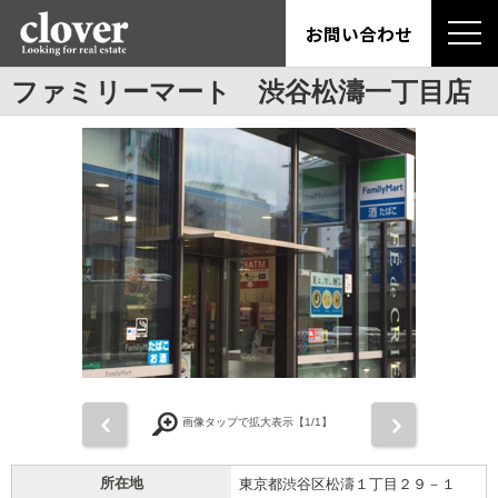
お問い合わせ
ファミリーマート 渋谷松濤一丁目店
前
次
画像タップで拡大表示【
1
/1】
所在地
東京都渋谷区松濤１丁目２９－１