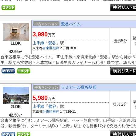
鶯谷ハイム
中古マンション
3,980
万円
築
徒歩5分
山手線
「
鶯谷
」駅
1LDK
東京都
台東区
根岸
２丁目18-8
42.55㎡
台東区根岸に佇む鶯谷ハイム。JR山手線・京浜東北線「鶯谷」駅から徒歩５
里」駅なら常磐線・京成本線・日暮里舎人ライナーも利用可能です。1978年築.
ラミアール鶯谷駅前
中古マンション
5,980
万円
築
徒歩2分
山手線
「
鶯谷
」駅
2LDK
東京都
台東区
根岸
１丁目6-11
42.50㎡
台東区根岸に佇むラミアール鶯谷駅前。ペット飼育可能。山手線・京浜東北
谷」駅徒歩9分。ターミナル駅の「上野」駅までも徒歩17分で交通の利便性だ.