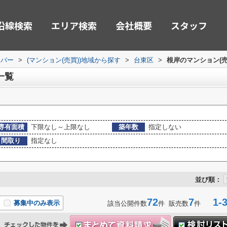
沿線検索
エリア検索
会社概要
スタッフ
ーバー
>
(マンション(売買))地域から探す
>
台東区
>
根岸のマンション(売
一覧
専有面積
下限なし～上限なし
築年数
指定しない
間取り
指定なし
並び順：
72
7
1-3
募集中のみ表示
該当公開件数
件 販売数
件