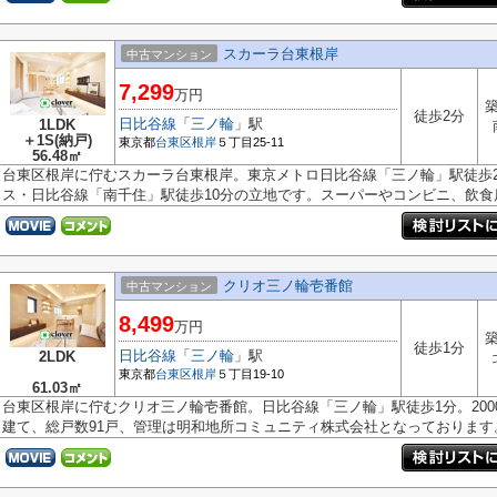
スカーラ台東根岸
中古マンション
7,299
万円
築
徒歩2分
日比谷線
「
三ノ輪
」駅
1LDK
＋1S(納戸)
東京都
台東区
根岸
５丁目25-11
56.48㎡
台東区根岸に佇むスカーラ台東根岸。東京メトロ日比谷線「三ノ輪」駅徒歩2
ス・日比谷線「南千住」駅徒歩10分の立地です。スーパーやコンビニ、飲食店が
クリオ三ノ輪壱番館
中古マンション
8,499
万円
築
徒歩1分
日比谷線
「
三ノ輪
」駅
2LDK
東京都
台東区
根岸
５丁目19-10
61.03㎡
台東区根岸に佇むクリオ三ノ輪壱番館。日比谷線「三ノ輪」駅徒歩1分。200
建て、総戸数91戸、管理は明和地所コミュニティ株式会社となっております。.