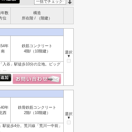
一括でチェック
築年数
構造
方位
所在階 / （階建）
54年
鉄筋コンクリート
南
4階/（10階建）
選択
▼
「入谷」駅徒歩10分の立地。ビッグ
..
40年
鉄骨鉄筋コンクリート
北西
2階/（10階建）
選択
▼
」駅徒歩4分。荒川線「荒川一中前」
..