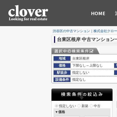
HOME
渋谷区の中古マンション｜株式会社クロ
台東区根岸 中古マンション
地域
台東区根岸
価格
下限なし～上限なし
駅徒歩
指定しない
設備条件
指定なし
指定しない
新築
中古
▼価格