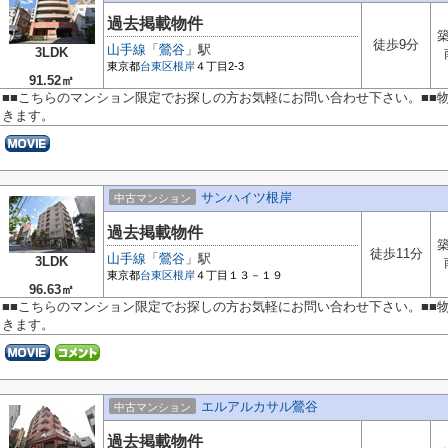
過去掲載物件
築
徒歩9分
山手線
「
鶯谷
」駅
3LDK
東京都
台東区
根岸
４丁目2-3
91.52㎡
■■こちらのマンション限定でお探しの方お気軽にお問い合わせ下さい。■■
きます。
サンハイツ根岸
中古マンション
過去掲載物件
築
徒歩11分
山手線
「
鶯谷
」駅
3LDK
東京都
台東区
根岸
４丁目１３－１９
96.63㎡
■■こちらのマンション限定でお探しの方お気軽にお問い合わせ下さい。■■
きます。
エルアルカサル鶯谷
中古マンション
過去掲載物件