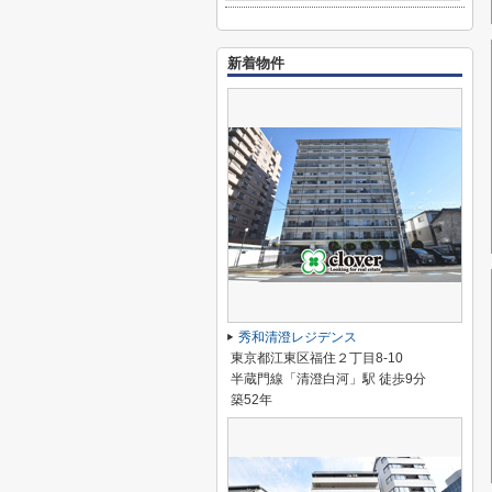
新着物件
秀和清澄レジデンス
東京都江東区福住２丁目8-10
半蔵門線「清澄白河」駅 徒歩9分
築52年