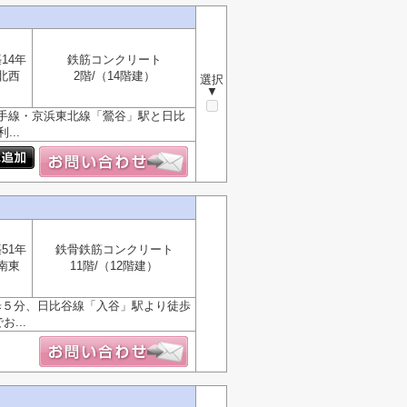
14年
鉄筋コンクリート
北西
2階/（14階建）
選択
▼
手線・京浜東北線「鶯谷」駅と日比
..
51年
鉄骨鉄筋コンクリート
南東
11階/（12階建）
歩５分、日比谷線「入谷」駅より徒歩
...