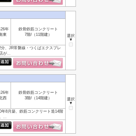
26年
鉄骨鉄筋コンクリート
南東
7階/（11階建）
選択
▼
分、JR常磐線・つくばエクスプレ
...
26年
鉄骨鉄筋コンクリート
北西
3階/（14階建）
選択
▼
0年8月築、鉄筋コンクリート造14階
..