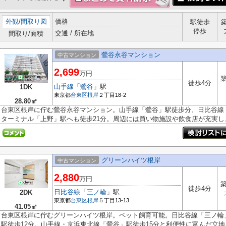
外観
/
間取り図
価格
駅徒歩
停歩
交通 / 所在地
間取り/面積
鶯谷永谷マンション
中古マンション
2,699
万円
築
徒歩4分
山手線
「
鶯谷
」駅
1DK
東京都
台東区
根岸
２丁目18-2
28.80㎡
台東区根岸に佇む鶯谷永谷マンション。山手線「鶯谷」駅徒歩分、日比谷線
ターミナル「上野」駅へも徒歩21分。周辺には買い物施設や飲食店が充実し、.
グリーンハイツ根岸
中古マンション
2,880
万円
築
徒歩4分
日比谷線
「
三ノ輪
」駅
2DK
東京都
台東区
根岸
５丁目13-13
41.05㎡
台東区根岸に佇むグリーンハイツ根岸。ペット飼育可能。日比谷線「三ノ輪
駅徒歩12分。山手線・京浜東北線「鶯谷」駅徒歩15分と利便性に富んだ立地。.