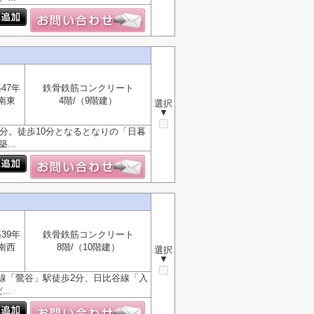
47年
鉄骨鉄筋コンクリート
南東
4階/（9階建）
選択
▼
分。徒歩10分となるとなりの「日暮
..
39年
鉄骨鉄筋コンクリート
南西
8階/（10階建）
選択
▼
線「鶯谷」駅徒歩2分、日比谷線「入
..