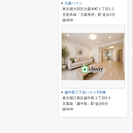
大森ハイツ
東京都大田区大森本町１丁目1-1
京急本線「大森海岸」駅 徒歩2分
築48年
越中島三丁目ハイツ3号棟
東京都江東区越中島３丁目6-3
京葉線「越中島」駅 徒歩6分
築46年