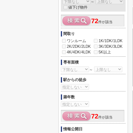
～
値下げ物件
72
件が該当
間取り
ワンルーム
1K/1DK/1LDK
2K/2DK/2LDK
3K/3DK/3LDK
4K/4DK/4LDK
5K以上
専有面積
～
駅からの徒歩
築年数
72
件が該当
情報公開日