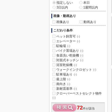
指定しない
本日
3日以内
1週間以内
画像・動画あり
画像あり
動画あり
こだわり条件
ペット飼育可
(-)
エレベーター
(-)
駐輪場
(-)
バイク置場あり
(-)
食器洗い乾燥機
(-)
対面式キッチン
(-)
浴室乾燥機
(-)
ウォークインクロゼット
(-)
駐車場あり
(-)
最上階
(-)
南向き
(-)
新耐震基準
(-)
クローバーベストセレクト物件
(-)
72
件が該当