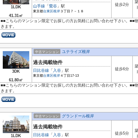
築
徒歩2分
山手線
「
鶯谷
」駅
1LDK
東京都
台東区
根岸
３丁目７－１８
41.31㎡
■■こちらのマンション限定でお探しの方お気軽にお問い合わせ下さい。■■
きます。
ユテライズ根岸
中古マンション
過去掲載物件
築
徒歩6分
日比谷線
「
入谷
」駅
3DK
東京都
台東区
根岸
４丁目17-13
61.80㎡
■■こちらのマンション限定でお探しの方お気軽にお問い合わせ下さい。■■
きます。
グランドール根岸
中古マンション
過去掲載物件
築
徒歩5分
日比谷線
「
入谷
」駅
1LDK