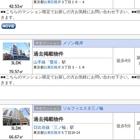
東京都
台東区
根岸
３丁目１６－４
42.53㎡
■■こちらのマンション限定でお探しの方お気軽にお問い合わせ下さい。■■
きます。
メゾン根岸
中古マンション
過去掲載物件
築
徒歩4分
山手線
「
鶯谷
」駅
3LDK
東京都
台東区
根岸
３丁目３－１８
70.57㎡
■■こちらのマンション限定でお探しの方お気軽にお問い合わせ下さい。■■
きます。
ソルフィエスタ三ノ輪
中古マンション
過去掲載物件
築
徒歩5分
日比谷線
「
三ノ輪
」駅
3LDK
東京都
台東区
根岸
５丁目16-14
66.67㎡