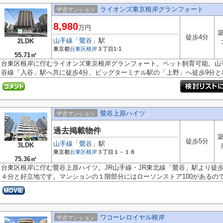
ライオンズ東京根岸グランフォート
中古マンション
8,980
万円
築
徒歩4分
山手線
「
鶯谷
」駅
2LDK
東京都
台東区
根岸
３丁目1-1
55.71㎡
台東区根岸に佇むライオンズ東京根岸グランフォート。ペット飼育可能。山
谷線「入谷」駅へ共に徒歩4分、ビッグターミナル駅の「上野」へ徒歩9分と利.
鶯谷上原ハイツ
中古マンション
過去掲載物件
築
徒歩5分
山手線
「
鶯谷
」駅
3LDK
東京都
台東区
根岸
３丁目１－１８
75.36㎡
台東区根岸に佇む鶯谷上原ハイツ。JR山手線・JR東北線「鶯谷」駅より徒
４分と好立地です。マンションの１階部分にはローソンストア100があるのでお
ワコーレロイヤル根岸
中古マンション