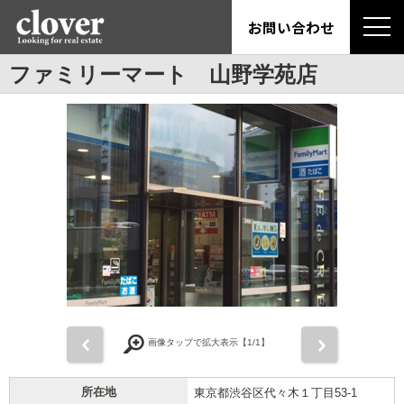
お問い合わせ
ファミリーマート 山野学苑店
前
次
画像タップで拡大表示【
1
/1】
所在地
東京都渋谷区代々木１丁目53-1