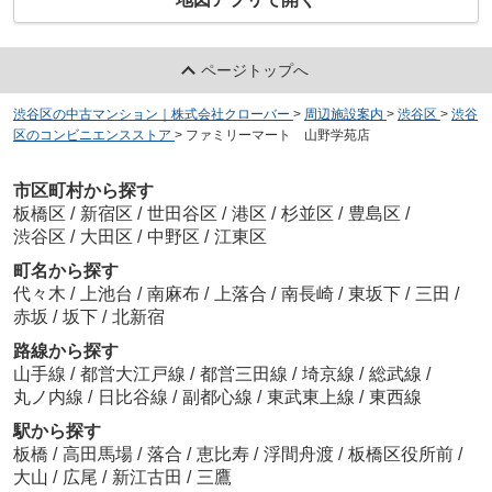
ページトップへ
渋谷区の中古マンション｜株式会社クローバー
>
周辺施設案内
>
渋谷区
>
渋谷
区のコンビニエンスストア
>
ファミリーマート 山野学苑店
市区町村から探す
板橋区
/
新宿区
/
世田谷区
/
港区
/
杉並区
/
豊島区
/
渋谷区
/
大田区
/
中野区
/
江東区
町名から探す
代々木
/
上池台
/
南麻布
/
上落合
/
南長崎
/
東坂下
/
三田
/
赤坂
/
坂下
/
北新宿
路線から探す
山手線
/
都営大江戸線
/
都営三田線
/
埼京線
/
総武線
/
丸ノ内線
/
日比谷線
/
副都心線
/
東武東上線
/
東西線
駅から探す
板橋
/
高田馬場
/
落合
/
恵比寿
/
浮間舟渡
/
板橋区役所前
/
大山
/
広尾
/
新江古田
/
三鷹