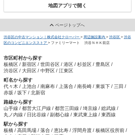
地図アプリで開く
ページトップへ
渋谷区の中古マンション｜株式会社クローバー
>
周辺施設案内
>
渋谷区
>
渋谷
区のコンビニエンスストア
>
ファミリーマート 渋谷ＮＨＫ前店
市区町村から探す
板橋区
/
新宿区
/
世田谷区
/
港区
/
杉並区
/
豊島区
/
渋谷区
/
大田区
/
中野区
/
江東区
町名から探す
代々木
/
上池台
/
南麻布
/
上落合
/
南長崎
/
東坂下
/
三田
/
赤坂
/
坂下
/
北新宿
路線から探す
山手線
/
都営大江戸線
/
都営三田線
/
埼京線
/
総武線
/
丸ノ内線
/
日比谷線
/
副都心線
/
東武東上線
/
東西線
駅から探す
板橋
/
高田馬場
/
落合
/
恵比寿
/
浮間舟渡
/
板橋区役所前
/