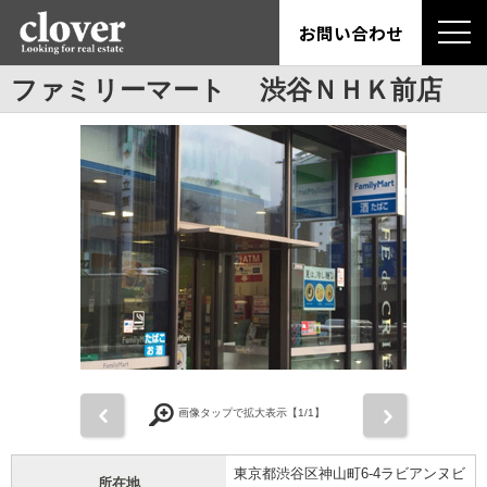
お問い合わせ
ファミリーマート 渋谷ＮＨＫ前店
前
次
画像タップで拡大表示【
1
/1】
東京都渋谷区神山町6-4ラビアンヌビ
所在地