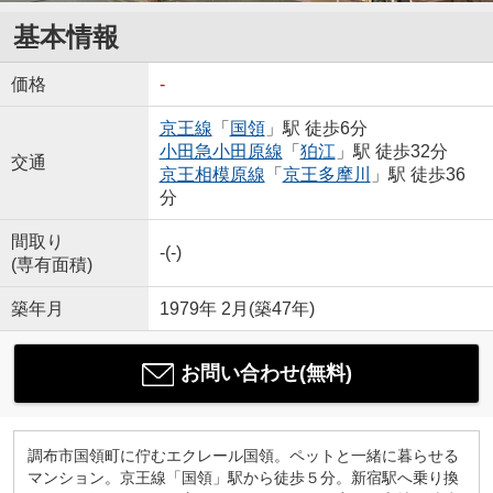
基本情報
価格
-
京王線
「
国領
」駅 徒歩6分
小田急小田原線
「
狛江
」駅 徒歩32分
交通
京王相模原線
「
京王多摩川
」駅 徒歩36
分
間取り
-(-)
(専有面積)
築年月
1979年 2月(築47年)
お問い合わせ(無料)
調布市国領町に佇むエクレール国領。ペットと一緒に暮らせる
マンション。京王線「国領」駅から徒歩５分。新宿駅へ乗り換