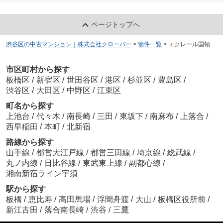
ページトップへ
渋谷区の中古マンション｜株式会社クローバー
>
物件一覧
>
エクレール国領
市区町村から探す
板橋区
/
新宿区
/
世田谷区
/
港区
/
杉並区
/
豊島区
/
渋谷区
/
大田区
/
中野区
/
江東区
町名から探す
上池台
/
代々木
/
南長崎
/
三田
/
東坂下
/
南麻布
/
上落合
/
西早稲田
/
本町
/
北新宿
路線から探す
山手線
/
都営大江戸線
/
都営三田線
/
埼京線
/
総武線
/
丸ノ内線
/
日比谷線
/
東武東上線
/
副都心線
/
湘南新宿ライン宇須
駅から探す
板橋
/
恵比寿
/
高田馬場
/
浮間舟渡
/
大山
/
板橋区役所前
/
新江古田
/
落合南長崎
/
渋谷
/
三鷹