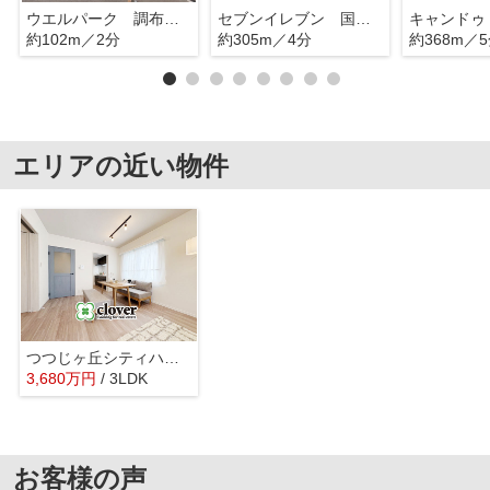
ウエルパーク 調布国領店
セブンイレブン 国領店
約102m／2分
約305m／4分
約368m／
エリアの近い物件
つつじヶ丘シティハウス
3,680
万
円
/ 3LDK
お客様の声