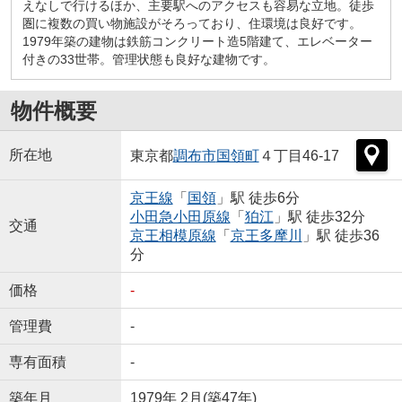
えなしで行けるほか、主要駅へのアクセスも容易な立地。徒歩
圏に複数の買い物施設がそろっており、住環境は良好です。
1979年築の建物は鉄筋コンクリート造5階建て、エレベーター
付きの33世帯。管理状態も良好な建物です。
物件概要
所在地
東京都
調布市
国領町
４丁目46-17
京王線
「
国領
」駅 徒歩6分
小田急小田原線
「
狛江
」駅 徒歩32分
交通
京王相模原線
「
京王多摩川
」駅 徒歩36
分
価格
-
管理費
-
専有面積
-
築年月
1979年 2月(築47年)