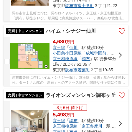
1階 / 3LDK / 74.48㎡
東京都
調布市
富士見町
３丁目21-22
調布市富士見町に佇む、調布ロイヤルハイツ。京王線・京王相模原線
「調布」駅徒歩14分。駅周辺に商業施設やスーパー、商店街や飲食店等
が充実しており生活環境が整っています。1982年...
ハイム・シナジー仙川
売買 | 中古マンション
4,680
万
円
京王線
「
仙川
」駅 徒歩10分
小田急小田原線
「
成城学園前
」駅 徒歩30分
京王相模原線
「
調布
」駅 徒歩60分
1階 / 2LDK / 61.35㎡
東京都
調布市
若葉町
２丁目19-35
調布市柴崎に佇むハイム・シナジー仙川。京王線「仙川」駅から徒歩10
分。ターミナル駅の「新宿」へのアクセス良好。閑静な住宅街に位置
し、落ち着いた住環境。駅からの道中には商業施...
ライオンズマンション調布ヶ丘
売買 | 中古マンション
8月6日 値下げ
5,498
万
円
京王線
「
調布
」駅 徒歩10分
京王相模原線
「
京王多摩川
」駅 徒歩29分
京王線
「
布田
」駅 徒歩7分