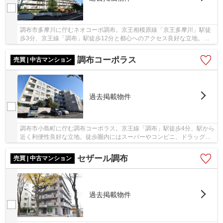
調布市多摩川に佇むネオコーポ調布。京王相模原線「京王多摩川」駅徒
歩3分、京王線「調布」駅徒歩12分と都心へのアクセス良好な立地。エ
ントランス前に調布駅行のバス停有。再開発がめ...
調布コーポラス
売買 | 中古マンション
過去掲載物件
調布市小島町に佇む調布コーポラス。京王線「調布」駅徒歩4分、駅から
近く利便性良好な立地。徒歩圏内にはスーパーやコンビニ、ドラッグス
トアがありお買い物も便利。また総合病院や市...
セザール調布
売買 | 中古マンション
過去掲載物件