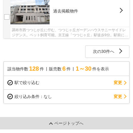
過去掲載物件
調布市西つつじが丘に佇む、つつじヶ丘ガーデンハウスサニーサイドレ
ジデンス。ペット飼育可能。京王線「つつじヶ丘」駅徒歩9分。駅前にス
ーパーやドラッグストア等があり、買い物も便...
次の30件へ
128
6
1～30
該当物件数
件
販売数
件
件を表示
駅で絞り込む
変更
変更
絞り込み条件：
なし
ページトップへ