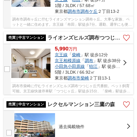
1階 / 3LDK / 57.68㎡
東京都
調布市
調布ケ丘
２丁目13-2
調布市調布ヶ丘に佇むライオンズマンション調布ヶ丘。大事な家族、ペ
ットと一緒に住めます。京王線「布田」駅徒歩7分。通勤、通学にも便利
な特急停車駅「調布駅」が10分。1995年8月築...
ライオンズヒルズ調布つつじヶ丘弐番館
売買 | 中古マンション
5,990
万
円
京王線
「
柴崎
」駅 徒歩12分
京王相模原線
「
調布
」駅 徒歩38分
小田急小田原線
「
狛江
」駅 徒歩54分
5階 / 3LDK / 66.92㎡
東京都
調布市
柴崎
２丁目13-1
調布市柴崎に佇むライオンズヒルズ調布つつじヶ丘弐番館。ペット飼育
可能。京王線快速停車駅「つつじヶ丘」駅徒歩15分、「柴崎」駅徒歩12
分。閑静な住宅街に位置し、落ち着いた住環境...
レクセルマンション三鷹の森
売買 | 中古マンション
過去掲載物件