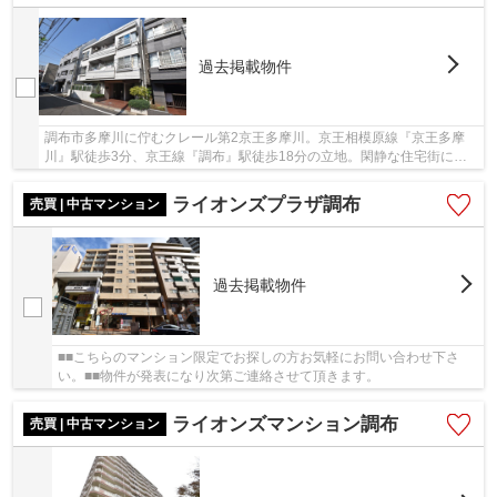
過去掲載物件
調布市多摩川に佇むクレール第2京王多摩川。京王相模原線『京王多摩
川』駅徒歩3分、京王線『調布』駅徒歩18分の立地。閑静な住宅街に近
くには多摩川河川敷もあり緑豊かな暮らしやすい...
ライオンズプラザ調布
売買 | 中古マンション
過去掲載物件
■■こちらのマンション限定でお探しの方お気軽にお問い合わせ下さ
い。■■物件が発表になり次第ご連絡させて頂きます。
ライオンズマンション調布
売買 | 中古マンション