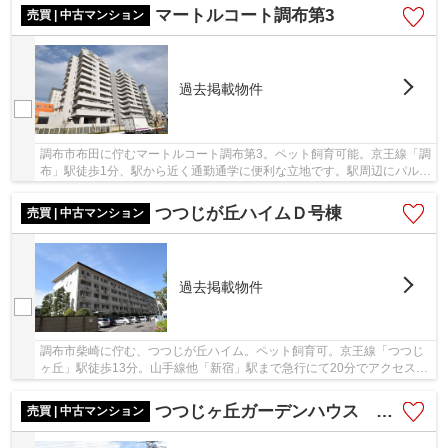
マートルコート調布第3
売買 | 中古マンション
過去掲載物件
調布市布田に佇むマートルコート調布第3。ペット飼育可能。京王線「調
布」駅徒歩1分、駅から近く通勤通学に便利な立地です。駅周辺にパルコ
やスーパーなどがあり、買い物に不便を感じ...
つつじが丘ハイムＤ号棟
売買 | 中古マンション
過去掲載物件
調布市柴崎に佇む、つつじが丘ハイム。ペット飼育可。京王線「つつじ
ヶ丘」駅徒歩13分。山手線他「新宿」駅まで急行にて20分でアクセス可
能。昭和47年築、鉄筋コンクリート造5階建ての...
つつじヶ丘ガーデンハウス サニーサイドレジデンス
売買 | 中古マンション