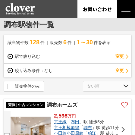
お問い合わせ
調布駅物件一覧
128
6
1～30
該当物件数
件
販売数
件
件を表示
駅で絞り込む
変更
変更
絞り込み条件：
なし
販売物件のみ
調布ホームズ
売買 | 中古マンション
2,598
万
円
京王線
「
布田
」駅 徒歩5分
京王相模原線
「
調布
」駅 徒歩11分
小田急小田原線
「
狛江
」駅 徒歩46分