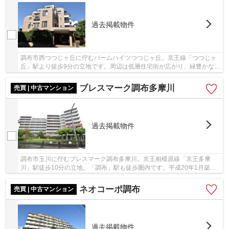
過去掲載物件
調布市西つつじヶ丘に佇むバームハイツつつじヶ丘。京王線「つつじヶ
丘」駅より徒歩9分の立地です。周辺は低層住宅街が広がり、緑豊かな住
環境が整っております。また、コンビニやスー...
ブレスマーク調布多摩川
売買 | 中古マンション
過去掲載物件
調布市玉川に佇むブレスマーク調布多摩川。京王相模原線「京王多摩
川」駅徒歩10分の立地。「調布」駅も徒歩圏内です。平成20年1月築、
RC造8階建て、総戸数200戸のビッグコミュニティ。...
ネオコーポ調布
売買 | 中古マンション
過去掲載物件