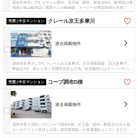
調布市布田に佇むセザール調布。京王線「調布」駅徒歩8分。駅周辺の再
開発が進み駅周辺に商業ビルや映画館、スーパーや商店街等が充実して
おり生活環境良好です。平成12年築、鉄筋コン...
クレール京王多摩川
売買 | 中古マンション
過去掲載物件
調布市多摩川に佇むクレール京王多摩川。京王相模原線「京王多摩川」
駅徒歩3分、駅から近く利便性良好な立地。徒歩圏内にはスーパーやコン
ビニがありお買い物便利。また公園や多摩川、...
コープ調布D棟
売買 | 中古マンション
過去掲載物件
調布市富士見町に佇むコープ調布D棟。京王線「調布」駅徒歩12分と都
心へのアクセス良好な立地。都営新宿線への直通運転もございますの
で、毎日の通勤・通学にも便利です。調布駅前は再...