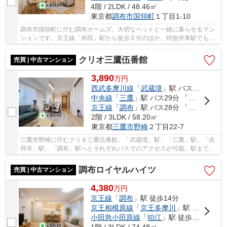
4階 / 2LDK / 48.46㎡
東京都
調布市
国領町
１丁目1-10
調布市国領町に佇む調布ホームズ。大切なペットと一緒に暮らせるマン
ションです。京王線「布田」駅から徒歩５分のほか、特急停車駅でもあ
る「調布」駅も徒歩11分で利用可能。「国領」...
クリオ三鷹伍番館
売買 | 中古マンション
3,890
万
円
西武多摩川線
「
武蔵境
」駅 バス20分 「吉野南」 停歩2分
中央線
「
三鷹
」駅 バス29分 「吉野南」 停歩2分
京王線
「
調布
」駅 バス28分 「調布北高校前」 停歩8分
2階 / 3LDK / 58.20㎡
東京都
三鷹市
野崎
２丁目22-7
三鷹市野崎に佇むクリオ三鷹伍番館。「武蔵境」駅、「三鷹」駅、「吉
祥寺」駅、「調布」駅へとそれぞれバスでのアクセスが可能。駅までの
距離はあるものの、周囲に大型商業施設が複数...
調布ロイヤルハイツ
売買 | 中古マンション
4,380
万
円
京王線
「
調布
」駅 徒歩14分
京王相模原線
「
京王多摩川
」駅 徒歩26分
小田急小田原線
「
狛江
」駅 徒歩64分