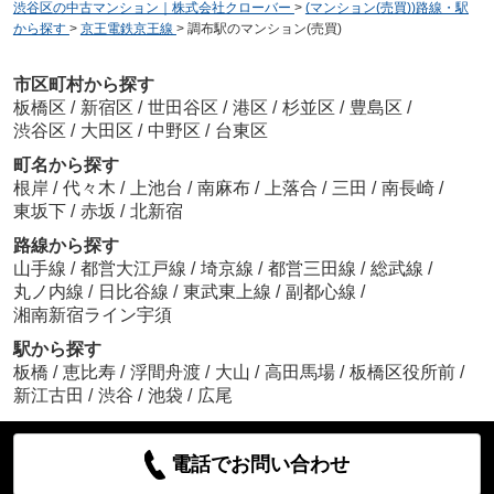
渋谷区の中古マンション｜株式会社クローバー
>
(マンション(売買))路線・駅
から探す
>
京王電鉄京王線
>
調布駅のマンション(売買)
市区町村から探す
板橋区
/
新宿区
/
世田谷区
/
港区
/
杉並区
/
豊島区
/
渋谷区
/
大田区
/
中野区
/
台東区
町名から探す
根岸
/
代々木
/
上池台
/
南麻布
/
上落合
/
三田
/
南長崎
/
東坂下
/
赤坂
/
北新宿
路線から探す
山手線
/
都営大江戸線
/
埼京線
/
都営三田線
/
総武線
/
丸ノ内線
/
日比谷線
/
東武東上線
/
副都心線
/
湘南新宿ライン宇須
駅から探す
板橋
/
恵比寿
/
浮間舟渡
/
大山
/
高田馬場
/
板橋区役所前
/
新江古田
/
渋谷
/
池袋
/
広尾
電話でお問い合わせ