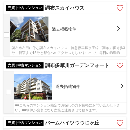
や映画館、商店街や飲食店等が充実しており買い...
調布スカイハウス
売買 | 中古マンション
過去掲載物件
調布市布田に佇む調布スカイハウス。特急停車駅京王線「調布」駅徒歩3
分。新宿まで15分と都心へのアクセスもしやすいので、毎日の通勤通学
にも便利です。駅周辺は商業施設やスーパー・...
調布多摩川ガーデンフォート
売買 | 中古マンション
過去掲載物件
■■こちらのマンション限定でお探しの方お気軽にお問い合わせ下さ
い。■■物件が発表になり次第ご連絡させて頂きます。
バームハイツつつじヶ丘
売買 | 中古マンション