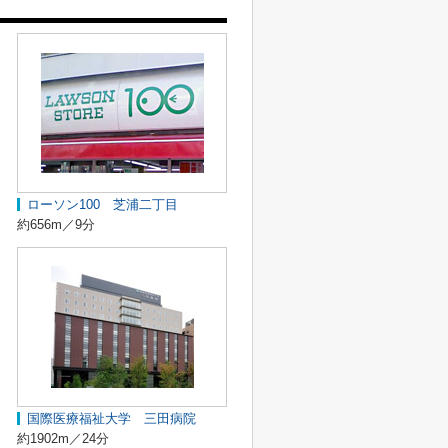
ローソン100 芝浦二丁目
約656m／9分
国際医療福祉大学 三田病院
約1902m／24分