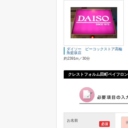
ダイソー ピーコックストア高輪
魚籃坂店
約2391m／30分
クレストフォルム田町ベイフロン
お名前
必須