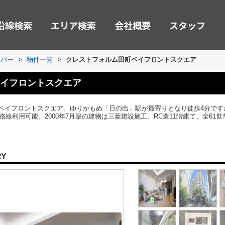
沿線検索
エリア検索
会社概要
スタッフ
ーバー
>
物件一覧
>
クレストフォルム田町ベイフロントスクエア
イフロントスクエア
ベイフロントスクエア。ゆりかもめ「日の出」駅が最寄りとなり徒歩4分です
数路線利用可能。2000年7月築の建物は三菱建設施工、RC造11階建て、全6
RY