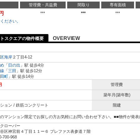
管理費・共益費
間取り
専有面積
万円
***
***
***
せください。
OVERVIEW
トスクエアの物件概要
区
海岸
２丁目4-12
め
「
日の出
」駅 徒歩4分
線
「
三田
」駅 徒歩12分
田町
」駅 徒歩14分
円
管理費
築年月(築年数)
ション / 鉄筋コンクリート
階建
らのマンション限定でお探しの方お気軽にお問い合わせ下さい。■■物件が発
クローバー
谷区神宮前４丁目１１ー６ プレファス表参道７階
0-700-968