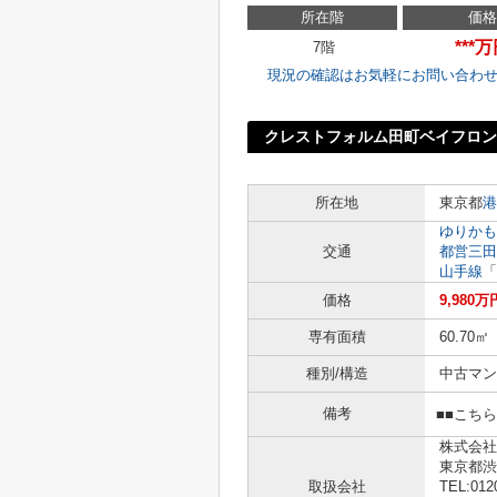
所在階
価格
***
7階
現況の確認はお気軽にお問い合わ
クレストフォルム田町ベイフロン
所在地
東京都
港
ゆりかも
交通
都営三田
山手線
「
価格
9,980万
専有面積
60.70㎡
種別/構造
中古マン
備考
■■こち
株式会社
東京都渋
取扱会社
TEL:012