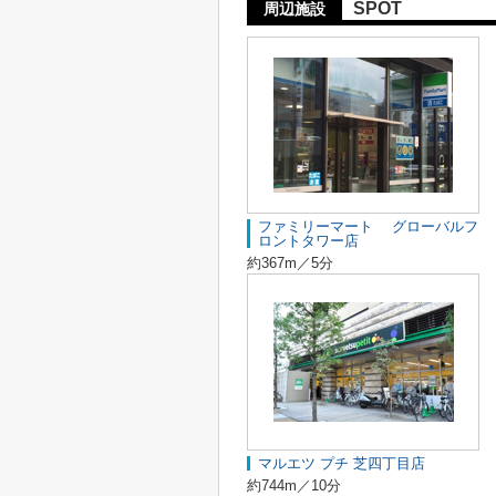
SPOT
周辺施設
ファミリーマート グローバルフ
ロントタワー店
約367m／5分
マルエツ プチ 芝四丁目店
約744m／10分