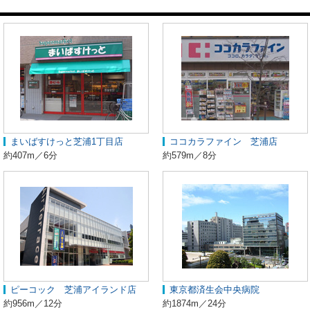
まいばすけっと芝浦1丁目店
ココカラファイン 芝浦店
約407m／6分
約579m／8分
ピーコック 芝浦アイランド店
東京都済生会中央病院
約956m／12分
約1874m／24分