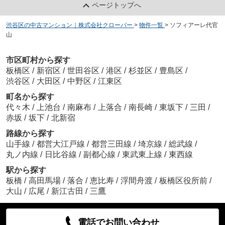
ページトップへ
渋谷区の中古マンション｜株式会社クローバー
>
物件一覧
>
ソフィアーレ代官
山
市区町村から探す
板橋区
/
新宿区
/
世田谷区
/
港区
/
杉並区
/
豊島区
/
渋谷区
/
大田区
/
中野区
/
江東区
町名から探す
代々木
/
上池台
/
南麻布
/
上落合
/
南長崎
/
東坂下
/
三田
/
赤坂
/
坂下
/
北新宿
路線から探す
山手線
/
都営大江戸線
/
都営三田線
/
埼京線
/
総武線
/
丸ノ内線
/
日比谷線
/
副都心線
/
東武東上線
/
東西線
駅から探す
板橋
/
高田馬場
/
落合
/
恵比寿
/
浮間舟渡
/
板橋区役所前
/
大山
/
広尾
/
新江古田
/
三鷹
電話でお問い合わせ