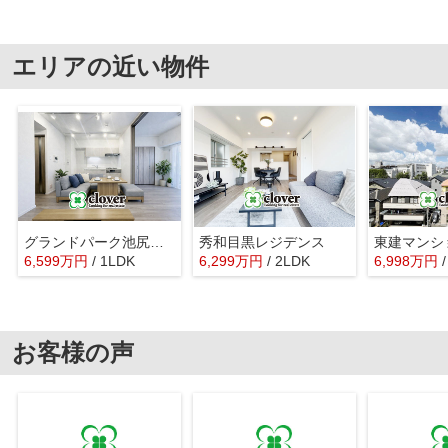
エリアの近い物件
グランドパーク池尻大橋
秀和目黒レジデンス
東建マンシ
6,599
万
円
/ 1LDK
6,299
万
円
/ 2LDK
6,998
万
円
お客様の声