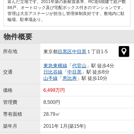
富んだ立地です。2011年築の新耐震基準、RC造6階建て総戸数
88戸、オートロック及び宅配ボックス付きのマンションです。
管理は大京アステージが担当し管理体制良好です。敷地内に駐
輪場、駐車場あり。
物件概要
所在地
東京都
目黒区
中目黒
１丁目1-5
東急東横線
「
代官山
」駅 徒歩4分
交通
日比谷線
「
中目黒
」駅 徒歩8分
山手線
「
恵比寿
」駅 徒歩10分
価格
6,499万円
管理費
8,500円
専有面積
28.79㎡
築年月
2011年 1月(築15年)