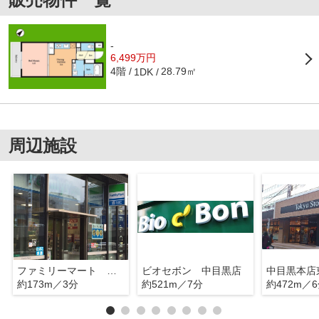
-
6,499万円
4階
28.79㎡
1DK
周辺施設
ファミリーマート 恵比寿南三丁目店
ビオセボン 中目黒店
中目黒本店
約173m／3分
約521m／7分
約472m／