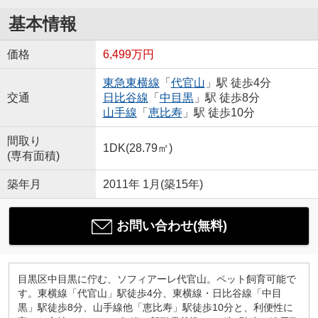
基本情報
価格
6,499万円
東急東横線
「
代官山
」駅 徒歩4分
交通
日比谷線
「
中目黒
」駅 徒歩8分
山手線
「
恵比寿
」駅 徒歩10分
間取り
1DK(28.79㎡)
(専有面積)
築年月
2011年 1月(築15年)
お問い合わせ(無料)
目黒区中目黒に佇む、ソフィアーレ代官山。ペット飼育可能で
す。東横線「代官山」駅徒歩4分、東横線・日比谷線「中目
黒」駅徒歩8分、山手線他「恵比寿」駅徒歩10分と、利便性に