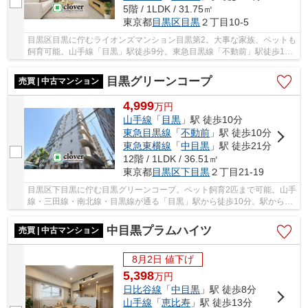
5階 / 1LDK / 31.75㎡
東京都
目黒区
目黒
２丁目10-5
目黒区目黒に佇むライオンズマンション目黒第2。大事な家族、ペットも
飼育可能。山手線「目黒」駅徒歩9分。東急目黒線「不動前」駅徒歩16
分も利用可能。鉄筋コンクリート造5階建て、総...
目黒グリーンコープ
売買 | 中古マンション
4,999
万
円
山手線
「
目黒
」駅 徒歩10分
東急目黒線
「
不動前
」駅 徒歩10分
東急東横線
「
中目黒
」駅 徒歩21分
12階 / 1LDK / 36.51㎡
東京都
目黒区
下目黒
２丁目21-19
目黒区下目黒に佇む目黒グリーンコープ。ペット飼育2匹まで可能。山手
線・三田線・南北線・目黒線が通る「目黒」駅から徒歩10分。駅からの
道中は商業施設やや飲食店が充実しており、生...
中目黒プラムハイツ
売買 | 中古マンション
8月2日 値下げ
5,398
万
円
日比谷線
「
中目黒
」駅 徒歩8分
山手線
「
恵比寿
」駅 徒歩13分