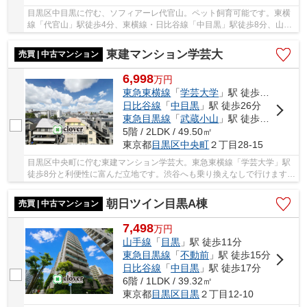
目黒区中目黒に佇む、ソフィアーレ代官山。ペット飼育可能です。東横
線「代官山」駅徒歩4分、東横線・日比谷線「中目黒」駅徒歩8分、山手
線他「恵比寿」駅徒歩10分と、利便性に富んだ...
東建マンション学芸大
売買 | 中古マンション
6,998
万
円
東急東横線
「
学芸大学
」駅 徒歩8分
日比谷線
「
中目黒
」駅 徒歩26分
東急目黒線
「
武蔵小山
」駅 徒歩27分
5階 / 2LDK / 49.50㎡
東京都
目黒区
中央町
２丁目28-15
目黒区中央町に佇む東建マンション学芸大。東急東横線「学芸大学」駅
徒歩8分と利便性に富んだ立地です。渋谷へも乗り換えなしで行けます。
周辺には買い物施設や飲食店等が多くあり生活...
朝日ツイン目黒A棟
売買 | 中古マンション
7,498
万
円
山手線
「
目黒
」駅 徒歩11分
東急目黒線
「
不動前
」駅 徒歩15分
日比谷線
「
中目黒
」駅 徒歩17分
6階 / 1LDK / 39.32㎡
東京都
目黒区
目黒
２丁目12-10