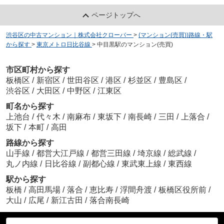
ページトップへ
渋谷区の中古マンション｜株式会社クローバー
>
(マンション(売買))路線・駅
から探す
>
東京メトロ日比谷線
>
中目黒駅のマンション(売買)
市区町村から探す
板橋区
/
新宿区
/
世田谷区
/
港区
/
杉並区
/
豊島区
/
渋谷区
/
大田区
/
中野区
/
江東区
町名から探す
上池台
/
代々木
/
南麻布
/
東坂下
/
南長崎
/
三田
/
上落合
/
坂下
/
本町
/
高田
路線から探す
山手線
/
都営大江戸線
/
都営三田線
/
埼京線
/
総武線
/
丸ノ内線
/
日比谷線
/
副都心線
/
東武東上線
/
東西線
駅から探す
板橋
/
高田馬場
/
落合
/
恵比寿
/
浮間舟渡
/
板橋区役所前
/
大山
/
広尾
/
新江古田
/
落合南長崎