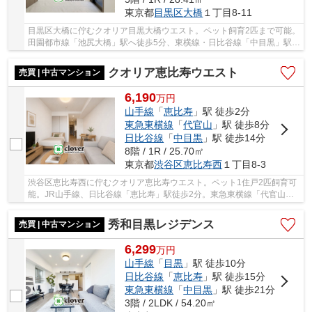
東京都
目黒区
大橋
１丁目8-11
目黒区大橋に佇むクオリア目黒大橋ウエスト。ペット飼育2匹まで可能。
田園都市線「池尻大橋」駅へ徒歩5分、東横線・日比谷線「中目黒」駅と
京王井の頭線「駒場東大前」駅へ徒歩16分と...
クオリア恵比寿ウエスト
売買 | 中古マンション
6,190
万
円
山手線
「
恵比寿
」駅 徒歩2分
東急東横線
「
代官山
」駅 徒歩8分
日比谷線
「
中目黒
」駅 徒歩14分
8階 / 1R / 25.70㎡
東京都
渋谷区
恵比寿西
１丁目8-3
渋谷区恵比寿西に佇むクオリア恵比寿ウエスト。ペット1住戸2匹飼育可
能。JR山手線、日比谷線「恵比寿」駅徒歩2分。東急東横線「代官山」
駅徒歩8分も利用可。2003年3月築、鉄骨鉄筋コン...
秀和目黒レジデンス
売買 | 中古マンション
6,299
万
円
山手線
「
目黒
」駅 徒歩10分
日比谷線
「
恵比寿
」駅 徒歩15分
東急東横線
「
中目黒
」駅 徒歩21分
3階 / 2LDK / 54.20㎡