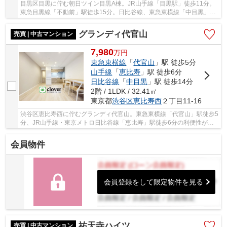
目黒区目黒に佇む朝日ツイン目黒A棟。JR山手線「目黒駅」徒歩11分。
東急目黒線「不動前」駅徒歩15分。日比谷線、東急東横線「中目黒」駅
徒歩17分が利用可能。安心の新耐震基準建物、免...
グランディ代官山
売買 | 中古マンション
7,980
万
円
東急東横線
「
代官山
」駅 徒歩5分
山手線
「
恵比寿
」駅 徒歩6分
日比谷線
「
中目黒
」駅 徒歩14分
2階 / 1LDK / 32.41㎡
東京都
渋谷区
恵比寿西
２丁目11-16
渋谷区恵比寿西に佇むグランディ代官山。東急東横線「代官山」駅徒歩5
分、JR山手線・東京メトロ日比谷線「恵比寿」駅徒歩6分の利便性が魅
力です。洗練された街並みにはおしゃれなカフ...
会員物件
会員登録をして限定物件を見る
祐天寺ハイツ
売買 | 中古マンション