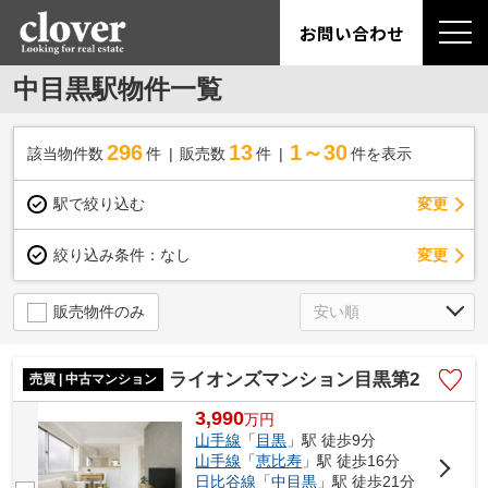
お問い合わせ
中目黒駅物件一覧
296
13
1～30
該当物件数
件
販売数
件
件を表示
駅で絞り込む
変更
変更
絞り込み条件：
なし
販売物件のみ
ライオンズマンション目黒第2
売買 | 中古マンション
3,990
万
円
山手線
「
目黒
」駅 徒歩9分
山手線
「
恵比寿
」駅 徒歩16分
日比谷線
「
中目黒
」駅 徒歩21分