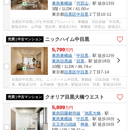
東急東横線
「
代官山
」駅 徒歩13分
3階 / 1LDK / 41.00㎡
東京都
目黒区
中目黒
２丁目10-11
目黒区中目黒に佇む中目黒プラムハイツ。東横線・日比谷線「中目黒」
駅徒歩8分。山手線「恵比寿」駅徒歩13分。東横線「代官山」駅徒歩13
分と利便性に富んだ立地にあります。周辺には買...
ニックハイム中目黒
売買 | 中古マンション
5,799
万
円
東急東横線
「
中目黒
」駅 徒歩12分
東急目黒線
「
目黒
」駅 徒歩18分
10階 / 1LDK / 46.74㎡
東京都
目黒区
中目黒
２丁目7-14
目黒区中目黒に佇む、ニックハイム中目黒。東横線・日比谷線「中目
黒」駅徒歩12分、山手線他「恵比寿」駅徒歩18分「目黒」駅徒歩18分。
「中目黒」駅の周辺に、スーパーやドラッグスト...
クオリア目黒大橋ウエスト
売買 | 中古マンション
5,899
万
円
東急田園都市線
「
池尻大橋
」駅 徒歩5分
東急東横線
「
中目黒
」駅 徒歩16分
京王井の頭線
「
神泉
」駅 徒歩16分
5階 / 1R / 28.41㎡