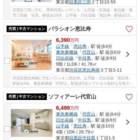
東京都
目黒区
三田
２丁目10-59
目黒区三田に佇む、秀和目黒レジデンス。山手線・目黒線・南北線・都
営三田線「目黒」駅徒歩10分、山手線・日比谷線「恵比寿」駅徒歩15
分。高台の南傾斜の閑静な住宅街に位置する、196...
パラシオン恵比寿
売買 | 中古マンション
6,390
万
円
山手線
「
恵比寿
」駅 徒歩4分
東急東横線
「
代官山
」駅 徒歩5分
日比谷線
「
中目黒
」駅 徒歩9分
9階 / 1LDK / 41.78㎡
東京都
渋谷区
恵比寿南
３丁目3-11
渋谷区恵比寿南に佇むパラシオン恵比寿。山手線・日比谷線「恵比寿」
駅徒歩4分、東急東横線「代官山」駅徒歩5分とアクセス良好な立地で
す。近隣にコンビニ・スーパー・ショッピングモ...
ソフィアーレ代官山
売買 | 中古マンション
6,499
万
円
東急東横線
「
代官山
」駅 徒歩4分
日比谷線
「
中目黒
」駅 徒歩8分
山手線
「
恵比寿
」駅 徒歩10分
4階 / 1DK / 28.79㎡
東京都
目黒区
中目黒
１丁目1-5