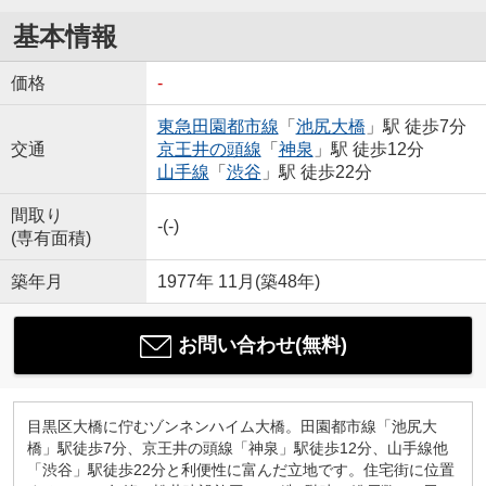
基本情報
価格
-
東急田園都市線
「
池尻大橋
」駅 徒歩7分
交通
京王井の頭線
「
神泉
」駅 徒歩12分
山手線
「
渋谷
」駅 徒歩22分
間取り
-(-)
(専有面積)
築年月
1977年 11月(築48年)
お問い合わせ(無料)
目黒区大橋に佇むゾンネンハイム大橋。田園都市線「池尻大
橋」駅徒歩7分、京王井の頭線「神泉」駅徒歩12分、山手線他
「渋谷」駅徒歩22分と利便性に富んだ立地です。住宅街に位置