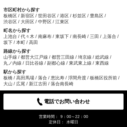
市区町村から探す
板橋区
/
新宿区
/
世田谷区
/
港区
/
杉並区
/
豊島区
/
渋谷区
/
大田区
/
中野区
/
江東区
町名から探す
上池台
/
代々木
/
南麻布
/
東坂下
/
南長崎
/
三田
/
上落合
/
坂下
/
本町
/
高田
路線から探す
山手線
/
都営大江戸線
/
都営三田線
/
埼京線
/
総武線
/
丸ノ内線
/
日比谷線
/
副都心線
/
東武東上線
/
東西線
駅から探す
板橋
/
高田馬場
/
落合
/
恵比寿
/
浮間舟渡
/
板橋区役所前
/
大山
/
広尾
/
新江古田
/
落合南長崎
電話でお問い合わせ
営業時間：
9：00～22：00
定休日：
水曜日