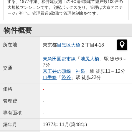
する、1977年築、松井建設施工のRC造6階建て総戸数100戸の
大規模マンションです。宅配ボックスあり。管理は大京アステ
ージが担当。管理員週6勤務で管理体制良好です。
物件概要
所在地
東京都
目黒区
大橋
２丁目4-18
東急田園都市線
「
池尻大橋
」駅 徒歩6～
7分
交通
京王井の頭線
「
神泉
」駅 徒歩11～12分
山手線
「
渋谷
」駅 徒歩22分
価格
-
管理費
-
専有面積
-
築年月
1977年 11月(築48年)