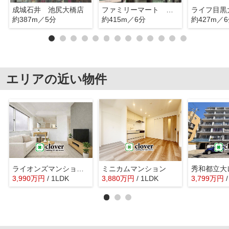
成城石井 池尻大橋店
ファミリーマート 目黒青葉台四丁目店
ライフ目黒
約387m／5分
約415m／6分
約427m／
エリアの近い物件
ライオンズマンション目黒第2
ミニカムマンション
秀和都立大
3,990
万
円
/ 1LDK
3,880
万
円
/ 1LDK
3,799
万
円