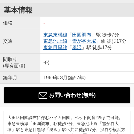
基本情報
価格
-
東急東横線
「
田園調布
」駅 徒歩7分
交通
東急池上線
「
雪が谷大塚
」駅 徒歩17分
東急目黒線
「
奥沢
」駅 徒歩17分
間取り
-(-)
(専有面積)
築年月
1969年 3月(築57年)
お問い合わせ(無料)
大田区田園調布に佇むハイム田園。ペット飼育2匹まで可能。
東急東横線「田園調布」駅徒歩7分、東急池上線「雪が谷大
塚」駅と東急目黒線「奥沢」駅へ共に徒歩17分。渋谷や横浜方