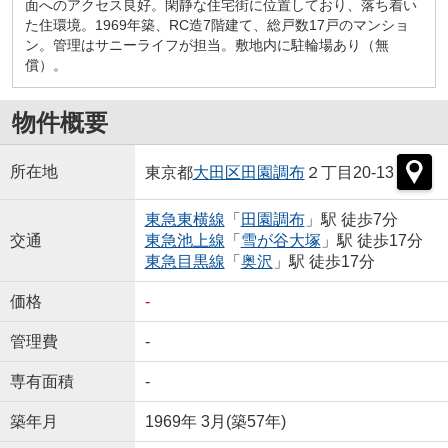
面へのアクセス良好。閑静な住宅街に位置しており、落ち着い
た住環境。1969年築、RC造7階建て、総戸数17戸のマンショ
ン。管理はサニーライフが担当。敷地内に駐輪場あり（無
償）。
物件概要
所在地
東京都
大田区
田園調布
２丁目20-13
東急東横線
「
田園調布
」駅 徒歩7分
交通
東急池上線
「
雪が谷大塚
」駅 徒歩17分
東急目黒線
「
奥沢
」駅 徒歩17分
価格
-
管理費
-
専有面積
-
築年月
1969年 3月(築57年)