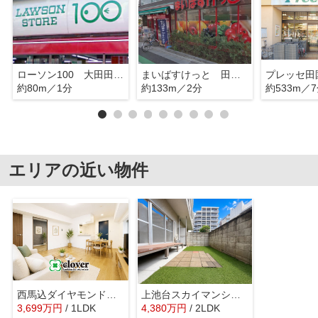
ローソン100 大田田園調布二丁目
まいばすけっと 田園調布2丁目
プレッセ田
約80m／1分
約133m／2分
約533m／
エリアの近い物件
西馬込ダイヤモンドマンション
上池台スカイマンション
3,699
万
円
/ 1LDK
4,380
万
円
/ 2LDK