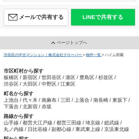
メールで共有する
LINEで共有する
ページトップへ
渋谷区の中古マンション｜株式会社クローバー
>
物件一覧
>
ハイム田園
市区町村から探す
板橋区
/
新宿区
/
世田谷区
/
港区
/
豊島区
/
杉並区
/
渋谷区
/
大田区
/
中野区
/
江東区
町名から探す
上池台
/
代々木
/
南麻布
/
三田
/
上落合
/
南長崎
/
東坂下
/
下落合
/
北新宿
/
赤坂
路線から探す
山手線
/
都営大江戸線
/
都営三田線
/
埼京線
/
総武線
/
丸ノ内線
/
日比谷線
/
副都心線
/
東武東上線
/
京浜東北線
駅から探す