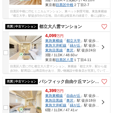
3階 / 1LDK＋1S(納戸) / 45.20㎡
東京都
目黒区
中根
２丁目2-7
目黒区中根に佇むミニカムマンション。東ペット飼育可能。東急東横線
『都立大学』駅徒歩5分の立地。目の前は桜並木の緑道で、春には駅から
満開の桜並木を通ってきます。周辺には商業施...
都立大八雲マンション
売買 | 中古マンション
4,099
万
円
東急東横線
「
都立大学
」駅 徒歩3分
東急大井町線
「
緑が丘
」駅 徒歩19分
東急目黒線
「
奥沢
」駅 徒歩24分
3階 / 1LDK / 48.60㎡
東京都
目黒区
八雲
１丁目4-11
目黒区八雲に佇む都立大八雲マンション。東横線「都立大学」駅から徒
歩3分。駅周辺には商店街があり、買い物施設や飲食店が充実していて住
環境が整っています。吞川緑道に面した立地で...
パシフィック自由ケ丘マンション
売買 | 中古マンション
4,399
万
円
東急東横線
「
自由が丘
」駅 徒歩10分
東急目黒線
「
奥沢
」駅 徒歩18分
東急大井町線
「
緑が丘
」駅 徒歩22分
6階 / 1LDK / 47.41㎡