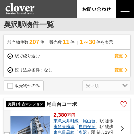
お問い合わせ
奥沢駅物件一覧
207
11
1～30
該当物件数
件
販売数
件
件を表示
駅で絞り込む
変更
変更
絞り込み条件：
なし
販売物件のみ
尾山台コーポ
売買 | 中古マンション
2,380
万
円
東急大井町線
「
尾山台
」駅 徒歩4分
東急東横線
「
自由が丘
」駅 徒歩16分
東急目黒線
「
奥沢
」駅 徒歩19分