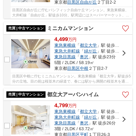
東京都
目黒区
自由が丘
２丁目2-2
目黒区自由が丘に佇むパシフィック自由ケ丘マンション。東急東横線、
大井町線「自由が丘」駅徒歩10分。駅周辺にはスーパーマーケット、ド
ラックストア、コンビニ等のお買い物施設や飲...
ミニカムマンション
売買 | 中古マンション
4,499
万
円
東急東横線
「
都立大学
」駅 徒歩5分
東急大井町線
「
緑が丘
」駅 徒歩14分
東急目黒線
「
奥沢
」駅 徒歩23分
5階 / 2LDK / 58.19㎡
東京都
目黒区
中根
２丁目2-7
目黒区中根に佇むミニカムマンション。東急東横線『都立大学』駅徒歩5
分の立地。目の前は桜並木の緑道で、春には駅から満開の桜並木を通っ
てきます。駅がすぐなので周辺には商業施設充...
都立大アーバンハイム
売買 | 中古マンション
4,799
万
円
東急東横線
「
都立大学
」駅 徒歩2分
東急大井町線
「
緑が丘
」駅 徒歩18分
東急目黒線
「
奥沢
」駅 徒歩26分
3階 / 2LDK / 63.72㎡
東京都
目黒区
平町
１丁目26-3