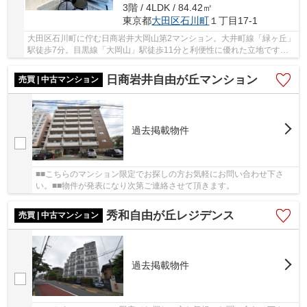
3階 / 4LDK / 84.42㎡
東京都
大田区
石川町
１丁目17-1
大田区石川町に佇む日商岩井大岡山第2マンション。大井町線「緑ヶ丘」
駅徒歩7分。目黒線「大岡山」駅徒歩11分と利便性に優れた立地です。
周辺には買い物施設や飲食店、小・中学校も徒...
日商岩井自由が丘マンション
売買 | 中古マンション
過去掲載物件
■■こちらのマンション限定でお探しの方お気軽にお問い合わせ下さ
い。■■物件が発表になり次第ご連絡させて頂きます。
秀和自由が丘レジデンス
売買 | 中古マンション
過去掲載物件