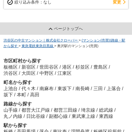
変更
絞り込み条件：
なし
ページトップへ
渋谷区の中古マンション｜株式会社クローバー
>
(マンション(売買))路線・駅
から探す
>
東急電鉄東急目黒線
>
奥沢駅のマンション(売買)
市区町村から探す
板橋区
/
新宿区
/
世田谷区
/
港区
/
杉並区
/
豊島区
/
渋谷区
/
大田区
/
中野区
/
江東区
町名から探す
上池台
/
代々木
/
南麻布
/
東坂下
/
南長崎
/
三田
/
上落合
/
坂下
/
本町
/
高田
路線から探す
山手線
/
都営大江戸線
/
都営三田線
/
埼京線
/
総武線
/
丸ノ内線
/
日比谷線
/
副都心線
/
東武東上線
/
東西線
駅から探す
板橋
/
高田馬場
/
落合
/
恵比寿
/
浮間舟渡
/
板橋区役所前
/