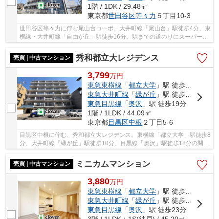
1階 / 1DK / 29.48㎡
東京都
世田谷区
等々力
５丁目10-3
世田谷区等々力に佇む尾山台コーポ。大井町線「尾山台」駅徒歩4分、東
横線・大井町線「自由が丘」駅徒歩16分。駅までの道のりにスーパーオ
オゼキ（徒歩3分）もあり、買い物も便利です...
秀和都立大レジデンス
売買 | 中古マンション
3,799
万
円
東急東横線
「
都立大学
」駅 徒歩8分
東急大井町線
「
緑が丘
」駅 徒歩10分
東急目黒線
「
奥沢
」駅 徒歩19分
1階 / 1LDK / 44.09㎡
東京都
目黒区
中根
２丁目5-6
目黒区中根に佇む、秀和都立大レジデンス。東横線「都立大学」駅徒歩8
分、大井町線「緑が丘」駅徒歩10分、目黒線「奥沢」駅徒歩18分の閑静
な住宅街に立地しています。「渋谷」駅まで「...
ミニカムマンション
売買 | 中古マンション
3,880
万
円
東急東横線
「
都立大学
」駅 徒歩5分
東急大井町線
「
緑が丘
」駅 徒歩14分
東急目黒線
「
奥沢
」駅 徒歩23分