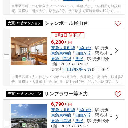
目黒区平町に佇む都立大アーバンハイム。事務所としての利用も相談可
能。東横線「都立大学」駅徒歩2分。渋谷駅まで直通乗車約10分で、都
心へのアクセス良好。且つ周辺は静かな住宅街。...
シャンボール尾山台
売買 | 中古マンション
8月1日 値下げ
6,280
万
円
東急大井町線
「
尾山台
」駅 徒歩2分
東急東横線
「
自由が丘
」駅 徒歩19分
東急目黒線
「
奥沢
」駅 徒歩22分
3階 / 2LDK / 63.96㎡
東京都
世田谷区
等々力
５丁目6-1
世田谷区等々力に佇むシャンボール尾山台。大井町線「尾山台」駅徒歩2
分、東横線・大井町線「自由が丘」駅徒歩19分。どちらの駅周辺にもス
ーパーやドラッグストア、充実した商店街があ...
サンフラワー等々力
売買 | 中古マンション
6,790
万
円
東急大井町線
「
尾山台
」駅 徒歩11分
東急東横線
「
自由が丘
」駅 徒歩16分
東急目黒線
「
奥沢
」駅 徒歩26分
6階 / 3LDK / 63.53㎡