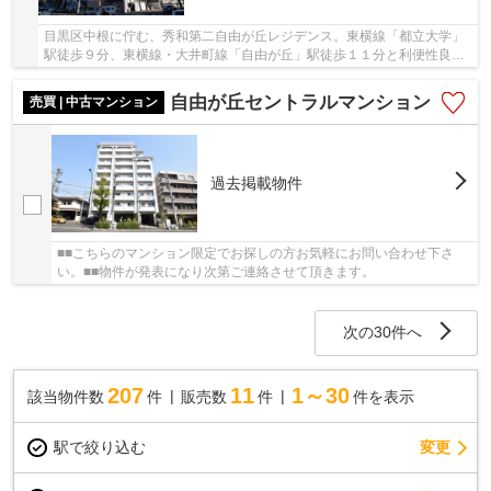
目黒区中根に佇む、秀和第二自由が丘レジデンス。東横線「都立大学」
駅徒歩９分、東横線・大井町線「自由が丘」駅徒歩１１分と利便性良好
です。どちらの駅前にもスーパーやドラッグス...
自由が丘セントラルマンション
売買 | 中古マンション
過去掲載物件
■■こちらのマンション限定でお探しの方お気軽にお問い合わせ下さ
い。■■物件が発表になり次第ご連絡させて頂きます。
次の30件へ
207
11
1～30
該当物件数
件
販売数
件
件を表示
駅で絞り込む
変更