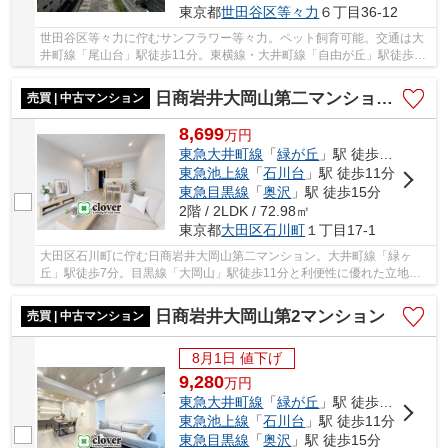
東京都
世田谷区
等々力
６丁目36-12
世田谷区等々力に佇むサンフラワー等々力。ペット飼育可能。交通は大
井町線「尾山台」駅徒歩11分。東横線・大井町線「自由が丘」駅徒歩16
分。周辺にはスーパーやコンビニ、郵便局など...
日商岩井大岡山第二マンションB棟
売買 | 中古マンション
8,699
万
円
東急大井町線
「
緑が丘
」駅 徒歩7分
東急池上線
「
石川台
」駅 徒歩11分
東急目黒線
「
奥沢
」駅 徒歩15分
2階 / 2LDK / 72.98㎡
東京都
大田区
石川町
１丁目17-1
大田区石川町に佇む日商岩井大岡山第二マンション。大井町線「緑ヶ
丘」駅徒歩7分。目黒線「大岡山」駅徒歩11分と利便性に優れた立地で
す。周辺には買い物施設や飲食店、小・中学校も徒...
日商岩井大岡山第2マンション
売買 | 中古マンション
8月1日 値下げ
9,280
万
円
東急大井町線
「
緑が丘
」駅 徒歩7分
東急池上線
「
石川台
」駅 徒歩11分
東急目黒線
「
奥沢
」駅 徒歩15分