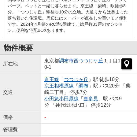
バーブ。ペットと一緒に暮らせます。京王線「柴崎」駅徒歩8
分、「つつじヶ丘」駅徒歩10分の立地。大通りからは奥まった
落ち着いた住環境。周辺にはスーパーが点在しお買いモノ便利
です。2024年4月築のRC造5階建て、総戸数33戸のマンショ
ン。便利な宅配BOXあります。
物件概要
東京都
調布市
西つつじケ丘
１丁目1
所在地
0-1
京王線
「
つつじヶ丘
」駅 徒歩10分
京王相模原線
「
調布
」駅 バス20分 「柴
交通
崎二丁目」 停歩7分
小田急小田原線
「
喜多見
」駅 バス9
分 「神代団地北口」 停歩12分
価格
-
管理費
-