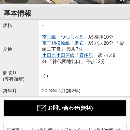
基本情報
価格
-
京王線
「
つつじヶ丘
」駅 徒歩10分
京王相模原線
「
調布
」駅 バス20分 「柴
交通
崎二丁目」 停歩7分
小田急小田原線
「
喜多見
」駅 バス9
分 「神代団地北口」 停歩12分
間取り
-(-)
(専有面積)
築年月
2024年 4月(築2年)
お問い合わせ(無料)
調布市西つつじヶ丘に佇むベルジェンドつつじヶ丘ガーデンサ