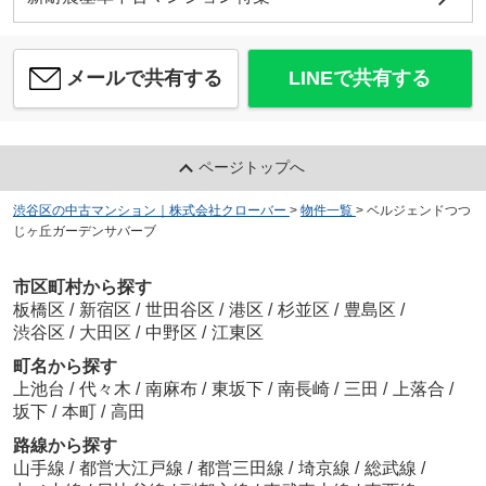
メールで共有する
LINEで共有する
ページトップへ
渋谷区の中古マンション｜株式会社クローバー
>
物件一覧
>
ベルジェンドつつ
じヶ丘ガーデンサバーブ
市区町村から探す
板橋区
/
新宿区
/
世田谷区
/
港区
/
杉並区
/
豊島区
/
渋谷区
/
大田区
/
中野区
/
江東区
町名から探す
上池台
/
代々木
/
南麻布
/
東坂下
/
南長崎
/
三田
/
上落合
/
坂下
/
本町
/
高田
路線から探す
山手線
/
都営大江戸線
/
都営三田線
/
埼京線
/
総武線
/