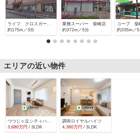
ライフ クロスガーデン調布店
業務スーパー 柴崎店
コープ 柴
約175m／3分
約372m／5分
約335m／
エリアの近い物件
つつじヶ丘シティハウス
調布ロイヤルハイツ
3,680
万
円
/ 3LDK
4,380
万
円
/ 3LDK